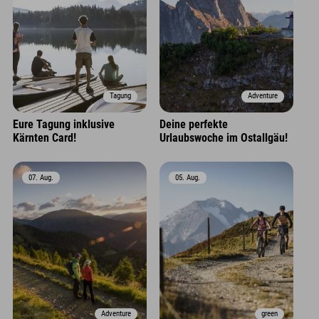
Tagung
Adventure
Eure Tagung inklusive
Deine perfekte
Kärnten Card!
Urlaubswoche im Ostallgäu!
07. Aug.
05. Aug.
Adventure
green