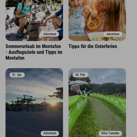
Adventure
Adventure
Sommerurlaub im Montafon
Tipps für die Osterferien
- Ausflugsziele und Tipps im
Montafon
01. Apr.
24. Feb.
Adventure
Bike Tuesday