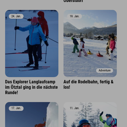
Oberstdorf
24. Jan.
19. Jan.
Adventure
Das Explorer Langlaufcamp
Auf die Rodelbahn, fertig &
im Ötztal ging in die nächste
los!
Runde!
17. Jan.
11. Jan.