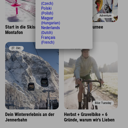
(Czech)
Polski
(Polish)
Adventure
Adventure
Magyar
(Hungarian)
Start in die Skisaison im
Vierschanzentournee
Nederlands
Montafon
(Dutch)
Français
(French)
27. Okt.
17. Okt.
Bike Tuesday
Dein Wintererlebnis an der
Herbst + Gravelbike = 6
Jennerbahn
Gründe, warum wir's Lieben