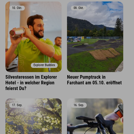
10. Okt.
09. Okt.
Explorer Buddies
Silvesteressen im Explorer
Neuer Pumptrack in
Hotel - in welcher Region
Farchant am 05.10. eröffnet
feierst Du?
17. Sep.
16. Sep.