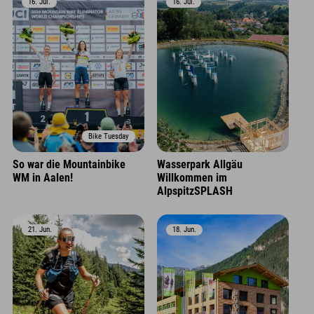
16. Jul.
16. Jul.
Bike Tuesday
So war die Mountainbike
Wasserpark Allgäu
WM in Aalen!
Willkommen im
AlpspitzSPLASH
21. Jun.
18. Jun.