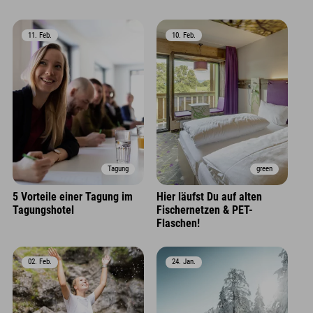
11. Feb.
10. Feb.
Tagung
green
5 Vorteile einer Tagung im
Hier läufst Du auf alten
Tagungshotel
Fischernetzen & PET-
Flaschen!
02. Feb.
24. Jan.