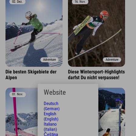
02. Dez.
16. Nov.
Adventure
Adventure
Die besten Skigebiete der
Diese Wintersport-Highlights
Alpen
darfst Du nicht verpassen!
Website
01. Nov.
01. Nov.
Deutsch
(German)
English
(English)
Italiano
(Italian)
Čeština