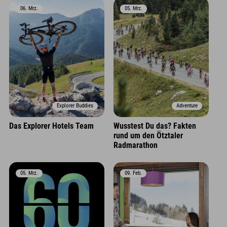
06. Mrz.
05. Mrz.
Explorer Buddies
Adventure
Das Explorer Hotels Team
Wusstest Du das? Fakten
rund um den Ötztaler
Radmarathon
05. Mrz.
09. Feb.