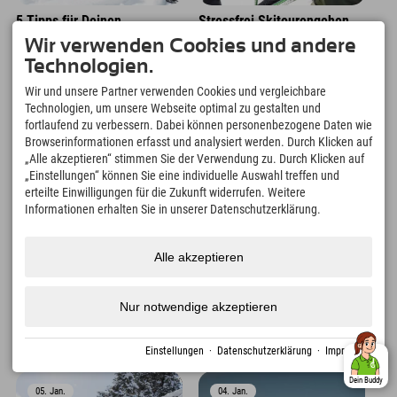
5 Tipps für Deinen
Stressfrei Skitourengehen
Winterurlaub in den
im Dynafit Skitourenpark
Wir verwenden Cookies und andere
Kitzbüheler Alpen
Technologien.
Wir und unsere Partner verwenden Cookies und vergleichbare
08. Jan.
08. Jan.
Technologien, um unsere Webseite optimal zu gestalten und
fortlaufend zu verbessern. Dabei können personenbezogene Daten wie
Browserinformationen erfasst und analysiert werden. Durch Klicken auf
„Alle akzeptieren“ stimmen Sie der Verwendung zu. Durch Klicken auf
„Einstellungen“ können Sie eine individuelle Auswahl treffen und
erteilte Einwilligungen für die Zukunft widerrufen. Weitere
Informationen erhalten Sie in unserer Datenschutzerklärung.
Alle akzeptieren
Adventure
Adventure
Nur notwendige akzeptieren
Kennst Du das legendäre
So kann Dein ultimatives
Hahnenkammrennen in
Winterwochenende in
Kitzbühel?
Nesselwang ausschauen!
Einstellungen
·
Datenschutzerklärung
·
Impressum
Dein Buddy
05. Jan.
04. Jan.