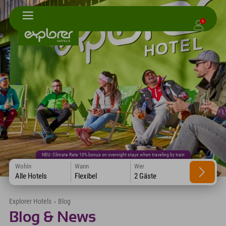
1
NEU: Climate Rate 10% bonus on overnight stays when traveling by train
Wohin
Wann
Wer
Alle Hotels
Flexibel
2 Gäste
Explorer Hotels
›
Blog
Blog & News