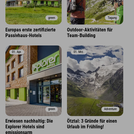
green
Tagung
Europas erste zertifizierte
Outdoor-Aktivitäten für
Passivhaus-Hotels
Team-Building
01. Apr.
01. Mrz.
green
Adventure
Erwiesen nachhaltig: Die
Ötztal: 3 Gründe für einen
Explorer Hotels sind
Urlaub im Frühling!
emissionsarm