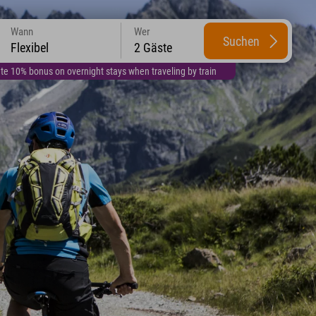
Wann
Wer
Suchen
Flexibel
2 Gäste
te 10% bonus on overnight stays when traveling by train