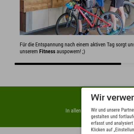
Für die Entspannung nach einem aktiven Tag sorgt un
unserem
Fitness
auspowern! ;)
Wir verwe
Sp
Wir und unsere Partne
In allen 11 Alpenregionen der Ex
gestalten und fortla
erfasst und analysier
Klicken auf „Einstellu