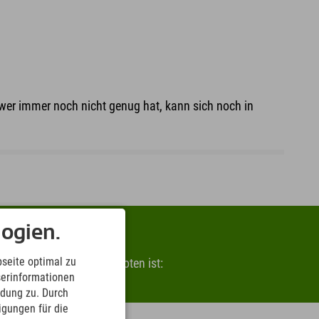
er immer noch nicht genug hat, kann sich noch in
ogien.
nen
seite optimal zu
weiligen Destination geboten ist:
serinformationen
ndung zu. Durch
ligungen für die