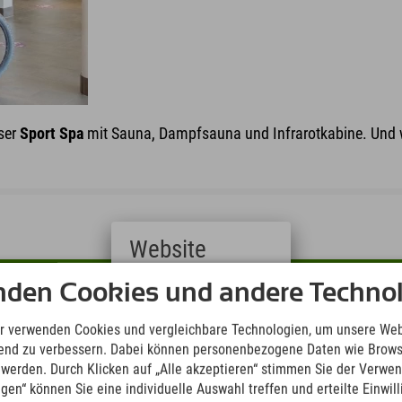
ser
Sport Spa
mit Sauna, Dampfsauna und Infrarotkabine. Und w
Website
Deutsch
nden Cookies und andere Technol
ortaktivitäten in den Explorer Regio
(German)
English
r verwenden Cookies und vergleichbare Technologien, um unsere Web
plorer Hotels wird SPORT großgeschrieben. Erfahre, was in der je
(English)
ufend zu verbessern. Dabei können personenbezogene Daten wie Brow
Italiano
t werden. Durch Klicken auf „Alle akzeptieren“ stimmen Sie der Verwe
(Italian)
ngen“ können Sie eine individuelle Auswahl treffen und erteilte Einwil
Čeština