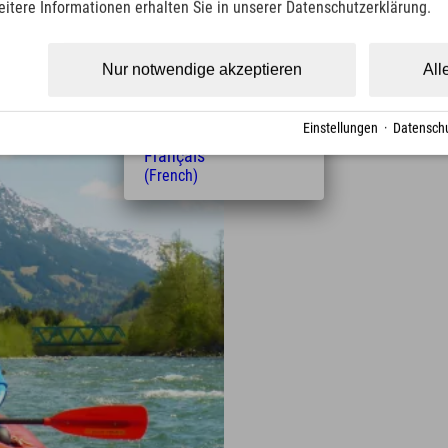
eitere Informationen erhalten Sie in unserer Datenschutzerklärung.
(Czech)
Polski
(Polish)
gionen in Bayern
Nur notwendige akzeptieren
All
Magyar
(Hungarian)
Nederlands
Einstellungen
·
Datenschu
(Dutch)
Français
(French)