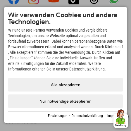
Wir verwenden Cookies und andere
Explorer App
Technologien.
Upload Deiner #ExplorerMoments, Mein
Wir und unsere Partner verwenden Cookies und vergleichbare
Explorer To Go mit Buchungsübersicht,
Bucketlist, Restaurantübersicht uvm. Jetzt
Technologien, um unsere Webseite optimal zu gestalten und
downloaden!
fortlaufend zu verbessern. Dabei können personenbezogene Daten wie
Browserinformationen erfasst und analysiert werden. Durch Klicken auf
„Alle akzeptieren“ stimmen Sie der Verwendung zu. Durch Klicken auf
Zeit für Explorer Moments
„Einstellungen“ können Sie eine individuelle Auswahl treffen und
erteilte Einwilligungen für die Zukunft widerrufen. Weitere
166
4.634
km
Informationen erhalten Sie in unserer Datenschutzerklärung.
Bergseen und Erlebnisbäder
Pisten zum Skifahren und
Snowboarden
8.991
km
97
%
Alle akzeptieren
Wege zum Wandern und
Unserer Gäste empfehlen
Bergsteigen
uns weiter
Nur notwendige akzeptieren
Einstellungen
·
Datenschutzerklärung
·
Impressum
Impressum
Datenschutz
Barrierefreiheit
Presse
Nachhaltigkeitszertifikate
Erstellt mit Tramino
Dein Buddy