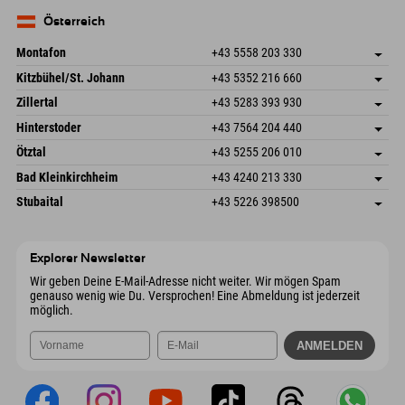
83735 Bayrischzell
Anreiseinfos
Mail senden
Deutschland
Buchen
Österreich
Mail senden
Montafon
+43 5558 203 330
Dorfstr. 127b
Adresse speichern
Kitzbühel/St. Johann
+43 5352 216 660
6793 Gaschurn/Montafon
Anreiseinfos
Speckbacherstraße 87
Adresse speichern
Österreich
Buchen
Zillertal
+43 5283 393 930
6380 St. Johann in Tirol
Anreiseinfos
Mail senden
Schmiedau 2
Adresse speichern
Österreich
Buchen
Hinterstoder
+43 7564 204 440
6272 Kaltenbach im Zillertal
Anreiseinfos
Mail senden
Freizeitpark 10
Adresse speichern
Österreich
Buchen
Ötztal
+43 5255 206 010
4573 Hinterstoder
Anreiseinfos
Mail senden
Gscheat 14
Adresse speichern
Österreich
Buchen
Bad Kleinkirchheim
+43 4240 213 330
6441 Umhausen
Anreiseinfos
Mail senden
Dorfstraße 24
Adresse speichern
Österreich
Buchen
Stubaital
+43 5226 398500
9546 Bad Kleinkirchheim
Anreiseinfos
Mail senden
Wiesenweg 6
Adresse speichern
Österreich
Buchen
6167 Neustift im Stubaital
Anreiseinfos
Mail senden
Österreich
Buchen
Explorer Newsletter
Mail senden
Wir geben Deine E-Mail-Adresse nicht weiter. Wir mögen Spam
genauso wenig wie Du. Versprochen! Eine Abmeldung ist jederzeit
möglich.