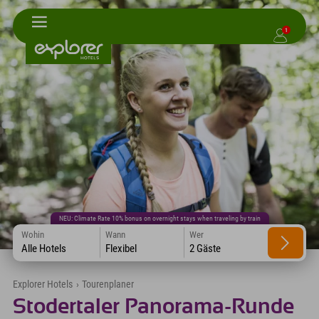
1
NEU: Climate Rate 10% bonus on overnight stays when traveling by train
Wohin
Wann
Wer
Alle Hotels
Flexibel
2 Gäste
Explorer Hotels
›
Tourenplaner
Stodertaler Panorama-Runde