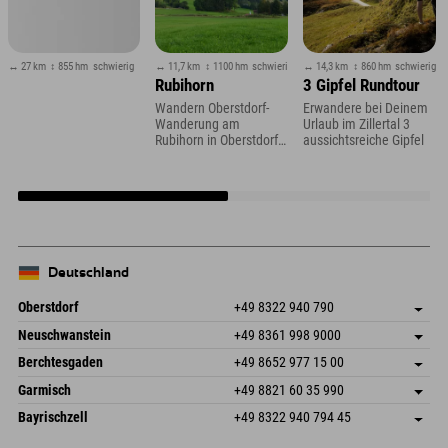
↔ 27 km
↕ 855 hm
schwierig
↔ 11,7 km
↕ 1100 hm
schwierig
↔ 14,3 km
↕ 860 hm
schwierig
Rubihorn
3 Gipfel Rundtour
Wandern Oberstdorf-
Erwandere bei Deinem
Wanderung am
Urlaub im Zillertal 3
Rubihorn in Oberstdorf
aussichtsreiche Gipfel
im Allgäu
Deutschland
Oberstdorf
+49 8322 940 790
An der Breitach 3
Adresse speichern
Neuschwanstein
+49 8361 998 9000
87538 Fischen I. Allgäu
Anreiseinfos
An der Riese 45
Adresse speichern
Deutschland
Buchen
Berchtesgaden
+49 8652 977 15 00
87484 Nesselwang im Allgäu
Anreiseinfos
Mail senden
Hofreitstr. 7
Adresse speichern
Deutschland
Buchen
Garmisch
+49 8821 60 35 990
83471 Schönau am Königssee
Anreiseinfos
Mail senden
Frickenstraße 22
Adresse speichern
Deutschland
Buchen
Bayrischzell
+49 8322 940 794 45
82490 Farchant
Anreiseinfos
Mail senden
Seebergstr. 17
Adresse speichern
Deutschland
Buchen