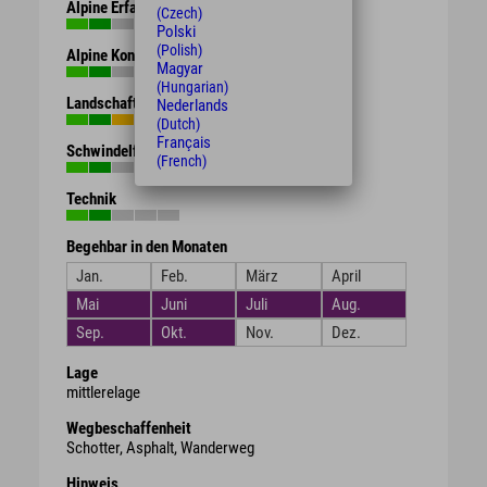
Alpine Erfahrung
(Czech)
Polski
(Polish)
Alpine Kondition
Magyar
(Hungarian)
Landschaft
Nederlands
(Dutch)
Français
Schwindelfreiheit
(French)
Technik
Begehbar in den Monaten
Jan.
Feb.
März
April
Mai
Juni
Juli
Aug.
Sep.
Okt.
Nov.
Dez.
Lage
mittlerelage
Wegbeschaffenheit
Schotter, Asphalt, Wanderweg
Hinweis