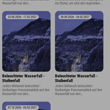
Wasserfall von den
ins Ötztal, um sich den legendären
Aussichtsplattformen oder dem
"Wellerbrücke"-Abschnitt der
Panoramaparkplatz.
Ötztaler Ache zu stellen. Die
„Wellerbrücke“ zählt zu den
23.09.2026 - 17.02.2027
30.09.2026 - 24.02.2027
schwierigsten Wildwasser-Strecken
der Welt.
Beleuchteter Wasserfall -
Beleuchteter Wasserfall -
Stuibenfall
Stuibenfall
Jeden Mittwoch beleuchtet -
Jeden Mittwoch beleuchtet -
Großartiger Panoramablick auf den
Großartiger Panoramablick auf den
Wasserfall von den
Wasserfall von den
Aussichtsplattformen oder dem
Aussichtsplattformen oder dem
Panoramaparkplatz.
Panoramaparkplatz.
07.10.2026 - 03.03.2027