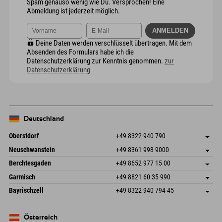
Spam genauso wenig wie Du. Versprochen! Eine
Abmeldung ist jederzeit möglich.
Deine Daten werden verschlüsselt übertragen. Mit dem
Absenden des Formulars habe ich die
Datenschutzerklärung zur Kenntnis genommen.
zur
Datenschutzerklärung
Deutschland
Oberstdorf
+49 8322 940 790
An der Breitach 3
Adresse speichern
Neuschwanstein
+49 8361 998 9000
87538 Fischen I. Allgäu
Anreiseinfos
An der Riese 45
Adresse speichern
Deutschland
Buchen
Berchtesgaden
+49 8652 977 15 00
87484 Nesselwang im Allgäu
Anreiseinfos
Mail senden
Hofreitstr. 7
Adresse speichern
Deutschland
Buchen
Garmisch
+49 8821 60 35 990
83471 Schönau am Königssee
Anreiseinfos
Mail senden
Frickenstraße 22
Adresse speichern
Deutschland
Buchen
Bayrischzell
+49 8322 940 794 45
82490 Farchant
Anreiseinfos
Mail senden
Seebergstr. 17
Adresse speichern
Deutschland
Buchen
83735 Bayrischzell
Anreiseinfos
Mail senden
Deutschland
Buchen
Österreich