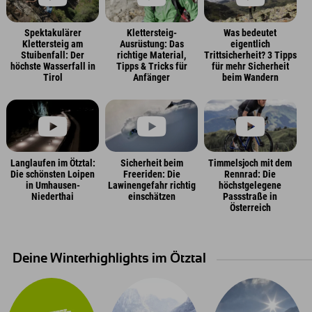
Spektakulärer
Klettersteig-
Was bedeutet
Klettersteig am
Ausrüstung: Das
eigentlich
Stuibenfall: Der
richtige Material,
Trittsicherheit? 3 Tipps
höchste Wasserfall in
Tipps & Tricks für
für mehr Sicherheit
Tirol
Anfänger
beim Wandern
Langlaufen im Ötztal:
Sicherheit beim
Timmelsjoch mit dem
Die schönsten Loipen
Freeriden: Die
Rennrad: Die
in Umhausen-
Lawinengefahr richtig
höchstgelegene
Niederthai
einschätzen
Passstraße in
Österreich
Deine Winterhighlights im Ötztal