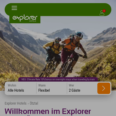
1
NEU: Climate Rate 10% bonus on overnight stays when traveling by train
Wohin
Wann
Wer
Alle Hotels
Flexibel
2 Gäste
Explorer Hotels
›
Ötztal
Willkommen im Explorer