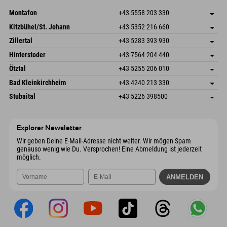
Mail senden
Montafon
+43 5558 203 330
Dorfstr. 127b
Adresse speichern
Kitzbühel/St. Johann
+43 5352 216 660
6793 Gaschurn/Montafon
Anreiseinfos
Speckbacherstraße 87
Adresse speichern
Österreich
Buchen
Zillertal
+43 5283 393 930
6380 St. Johann in Tirol
Anreiseinfos
Mail senden
Schmiedau 2
Adresse speichern
Österreich
Buchen
Hinterstoder
+43 7564 204 440
6272 Kaltenbach im Zillertal
Anreiseinfos
Mail senden
Freizeitpark 10
Adresse speichern
Österreich
Buchen
Ötztal
+43 5255 206 010
4573 Hinterstoder
Anreiseinfos
Mail senden
Gscheat 14
Adresse speichern
Österreich
Buchen
Bad Kleinkirchheim
+43 4240 213 330
6441 Umhausen
Anreiseinfos
Mail senden
Dorfstraße 24
Adresse speichern
Österreich
Buchen
Stubaital
+43 5226 398500
9546 Bad Kleinkirchheim
Anreiseinfos
Mail senden
Wiesenweg 6
Adresse speichern
Österreich
Buchen
6167 Neustift im Stubaital
Anreiseinfos
Mail senden
Österreich
Buchen
Explorer Newsletter
Mail senden
Wir geben Deine E-Mail-Adresse nicht weiter. Wir mögen Spam
genauso wenig wie Du. Versprochen! Eine Abmeldung ist jederzeit
möglich.