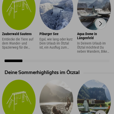
Zauberwald Sautens
Piburger See
Aqua Dome in
Längenfeld
Entdecke die Tiere auf
Egal, wie lang oder kurz
dem Wander- und
Dein Urlaub im Ötztal
In Deinem Urlaub im
Spazierweg für die
ist, ein Ausflug zum
Ötztal möchtest Du
ganze Familie
Piburger See MUSS mit
neben Wandern, Biken
eingeplant werden ;)
oder Skifahren auch
Der Piburger See ist der
einfach mal beim
einzige Naturbadesee
Wellness in einer
im Ötztal und einer der
Therme entspannen?
wärmsten Badeseen
Wir empfehlen Dir
Deine Sommerhighlights im Ötztal
Tirols und sieht einfach
einen Besuch des Aqua
so so schön aus.
Dome in Längenfeld.