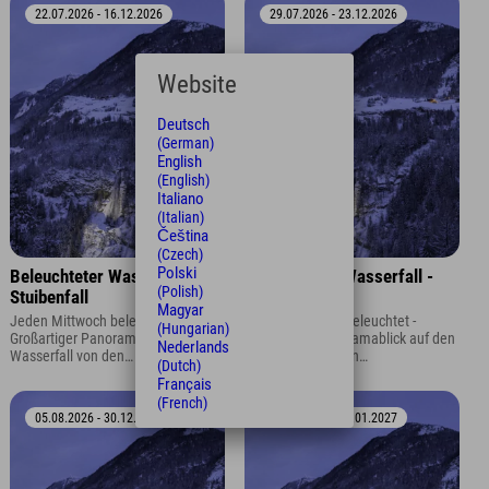
22.07.2026 - 16.12.2026
29.07.2026 - 23.12.2026
Website
Deutsch
(German)
English
(English)
Italiano
(Italian)
Čeština
(Czech)
Polski
Beleuchteter Wasserfall -
Beleuchteter Wasserfall -
(Polish)
Stuibenfall
Stuibenfall
Magyar
Jeden Mittwoch beleuchtet -
Jeden Mittwoch beleuchtet -
(Hungarian)
Großartiger Panoramablick auf den
Großartiger Panoramablick auf den
Nederlands
Wasserfall von den
Wasserfall von den
(Dutch)
Aussichtsplattformen oder dem
Aussichtsplattformen oder dem
Français
Panoramaparkplatz.
Panoramaparkplatz.
(French)
05.08.2026 - 30.12.2026
12.08.2026 - 06.01.2027