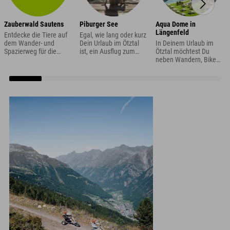
Zauberwald Sautens
Piburger See
Aqua Dome in
Längenfeld
Entdecke die Tiere auf
Egal, wie lang oder kurz
dem Wander- und
Dein Urlaub im Ötztal
In Deinem Urlaub im
Spazierweg für die
ist, ein Ausflug zum
Ötztal möchtest Du
ganze Familie
Piburger See MUSS mit
neben Wandern, Biken
eingeplant werden ;)
oder Skifahren auch
Der Piburger See ist der
einfach mal beim
einzige Naturbadesee
Wellness in einer
im Ötztal und einer der
Therme entspannen?
wärmsten Badeseen
Wir empfehlen Dir
Tirols und sieht einfach
einen Besuch des Aqua
so so schön aus.
Dome in Längenfeld.