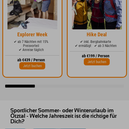
Explorer Week
Hike Deal
✔ ab 7 Nächten mit 15%
✔ inkl. Bergbahnkarte
Preisvorteil
✔ ermäßigt
✔ ab 3 Nächten
✔ Anreise täglich
ab €199 / Person
ab €439 / Person
Jetzt buchen
Jetzt buchen
Sportlicher Sommer- oder Winterurlaub im
Ötztal - Welche Jahreszeit ist die richtige für
Dich?