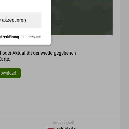
e akzeptieren
tzerklärung
·
Impressum
it oder Aktualität der wiedergegebenen
arte.
Download
Schwierigkeit