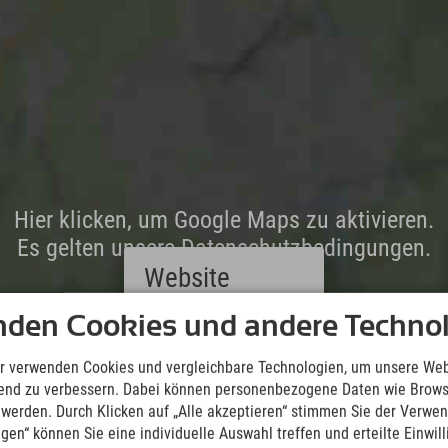
Hier klicken, um Google Maps zu aktivieren.
Es gelten unsere Datenschutzbedingungen.
Website
Deutsch
nden Cookies und andere Technol
(German)
English
r verwenden Cookies und vergleichbare Technologien, um unsere Web
(English)
ufend zu verbessern. Dabei können personenbezogene Daten wie Brow
Italiano
t werden. Durch Klicken auf „Alle akzeptieren“ stimmen Sie der Verwe
(Italian)
ngen“ können Sie eine individuelle Auswahl treffen und erteilte Einwil
Čeština