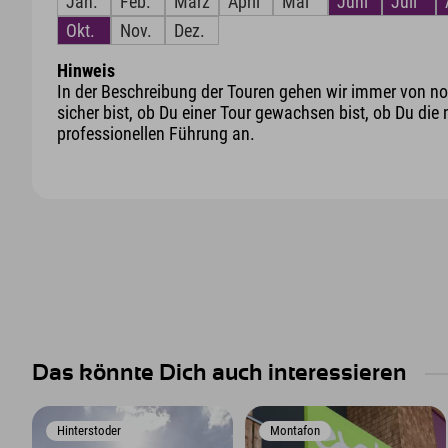
Jan.
Feb.
März
April
Mai
Juni
Juli
Okt.
Nov.
Dez.
Hinweis
In der Beschreibung der Touren gehen wir immer von nor
sicher bist, ob Du einer Tour gewachsen bist, ob Du die 
professionellen Führung an.
Das könnte Dich auch interessieren
Hinterstoder
Montafon