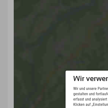
Wir verwe
Wir und unsere Partne
gestalten und fortla
erfasst und analysier
Klicken auf „Einstellu