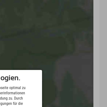
ogien.
seite optimal zu
serinformationen
ndung zu. Durch
ligungen für die