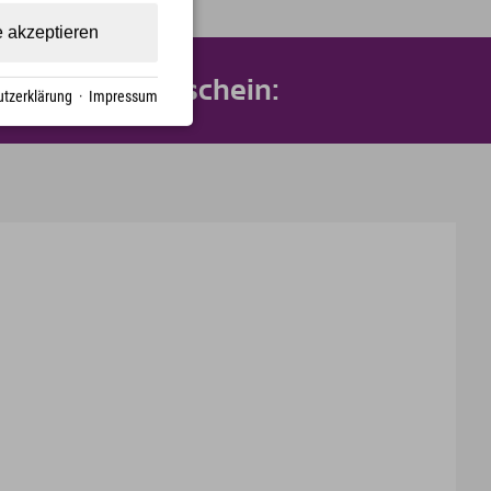
e akzeptieren
illkommensgutschein:
tzerklärung
·
Impressum