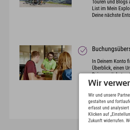
Touren und Blogs 
List im Mein Explo
Deine nächste Ent
Buchungsübersi
In Deinem Konto f
Überblick, einen 
Deinem nächsten A
zu dieser Zeit stat
Wir verwe
neue Buchungen u
Dank Deiner gespe
Wir und unsere Partne
gestalten und fortla
erfasst und analysier
Klicken auf „Einstellu
Zukunft widerrufen. W