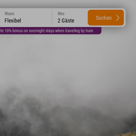
Wann
Wer
Suchen
Flexibel
2 Gäste
te 10% bonus on overnight stays when traveling by train