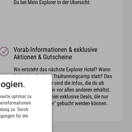
Du bei Mein Explorer in der Übersicht.
Vorab-Informationen & exklusive
Aktionen & Gutscheine
Wo entsteht das nächste Explorer Hotel? Wann
findet das Explorer Trailrunningcamp statt? Das
und noch viel mehr sind die Infos, die du ab
ogien.
sofort ganz exklusiv vor allen anderen erhältst.
Außerdem gibt es hier exklusive Deals, die nur
seite optimal zu
serinformationen
über „Mein Explorer“ gebucht werden können.
ndung zu. Durch
ligungen für die