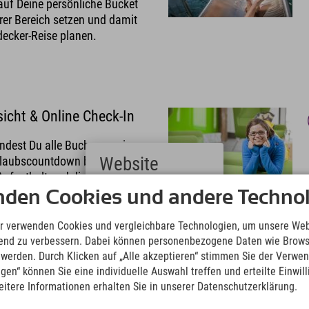
auf Deine persönliche Bucket
rer Bereich setzen und damit
decker-Reise planen.
cht & Online Check-In
indest Du alle Buchungen im
Website
Urlaubscountdown bis zu
ufenthalt und die Events die
tfinden werden. Übrigens,
nden Cookies und andere Technol
Deutsch
nd Online Check-In gehen
(German)
English
icherten Adresse im Nu.
r verwenden Cookies und vergleichbare Technologien, um unsere Web
(English)
ufend zu verbessern. Dabei können personenbezogene Daten wie Brow
Italiano
t werden. Durch Klicken auf „Alle akzeptieren“ stimmen Sie der Verwe
(Italian)
ngen“ können Sie eine individuelle Auswahl treffen und erteilte Einwil
Čeština
eitere Informationen erhalten Sie in unserer Datenschutzerklärung.
(Czech)
Polski