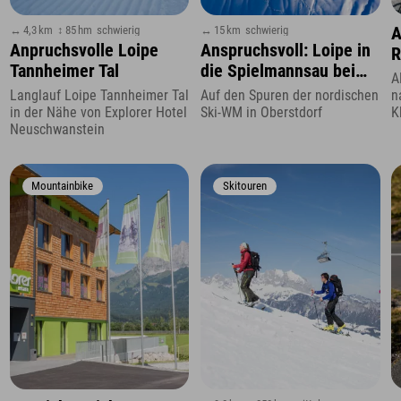
↔ 4,3 km
↕ 85 hm
schwierig
↔ 15 km
schwierig
A
Anpruchsvolle Loipe
Anspruchsvoll: Loipe in
R
Tannheimer Tal
die Spielmannsau bei
A
Oberstdorf
n
Langlauf Loipe Tannheimer Tal
Auf den Spuren der nordischen
K
in der Nähe von Explorer Hotel
Ski-WM in Oberstdorf
Neuschwanstein
Mountainbike
Skitouren