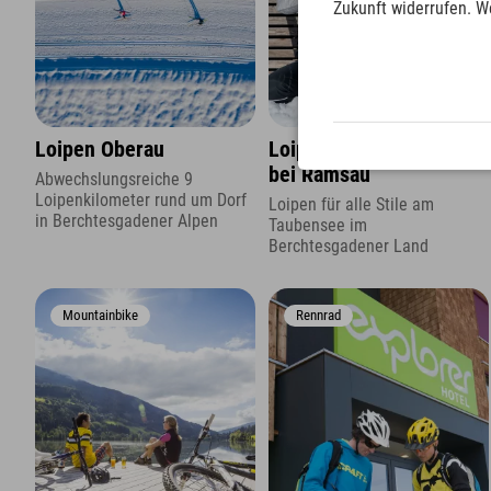
Zukunft widerrufen. W
Loipen Oberau
Loipen am Taubensee
bei Ramsau
Abwechslungsreiche 9
Loipenkilometer rund um Dorf
Loipen für alle Stile am
in Berchtesgadener Alpen
Taubensee im
Berchtesgadener Land
Mountainbike
Rennrad