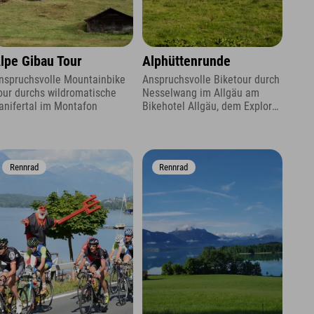
lpe Gibau Tour
Alphüttenrunde
nspruchsvolle Mountainbike
Anspruchsvolle Biketour durch
our durchs wildromatische
Nesselwang im Allgäu am
anifertal im Montafon
Bikehotel Allgäu, dem Explorer
Hotel.
Rennrad
Rennrad