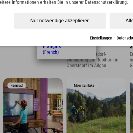
eitere Informationen erhalten Sie in unserer Datenschutzerklärung.
(Czech)
Polski
(Polish)
Nur notwendige akzeptieren
All
Magyar
(Hungarian)
Nederlands
Einstellungen
·
Datenschu
↔ 27 km
↕ 855 hm
schwierig
↔ 11,7 km
↕ 1100 hm
schwierig
↔
(Dutch)
Rubihorn
3
Français
(French)
Wandern Oberstdorf-
E
Wanderung am Rubihorn in
i
Oberstdorf im Allgäu
G
Rennrad
Mountainbike