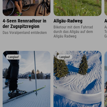
4-Seen Rennradtour in
Allgäu-Radweg
A
der Zugspitzregion
Biketour mit dem Fahrrad
A
durch das Allgäu auf dem
T
Das Voralpenland entdecken
Allgäu Radweg
G
Langlauf
Langlauf