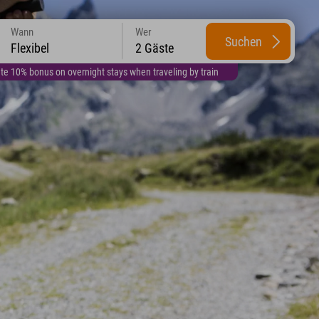
Wann
Wer
Suchen
Flexibel
2 Gäste
te 10% bonus on overnight stays when traveling by train