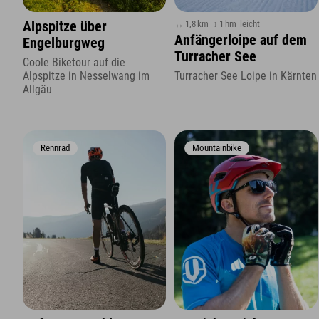
↔ 1,8 km
↕ 1 hm
leicht
Alpspitze über
Anfängerloipe auf dem
Engelburgweg
Turracher See
Coole Biketour auf die
Alpspitze in Nesselwang im
Turracher See Loipe in Kärnten
Allgäu
Rennrad
Mountainbike