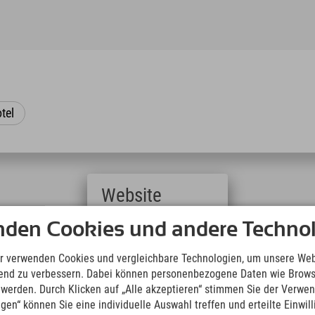
tel
Website
Deutsch
nden Cookies und andere Technol
Wandern
(German)
English
r verwenden Cookies und vergleichbare Technologien, um unsere Web
(English)
ufend zu verbessern. Dabei können personenbezogene Daten wie Brow
Italiano
t werden. Durch Klicken auf „Alle akzeptieren“ stimmen Sie der Verwe
(Italian)
ngen“ können Sie eine individuelle Auswahl treffen und erteilte Einwil
Čeština