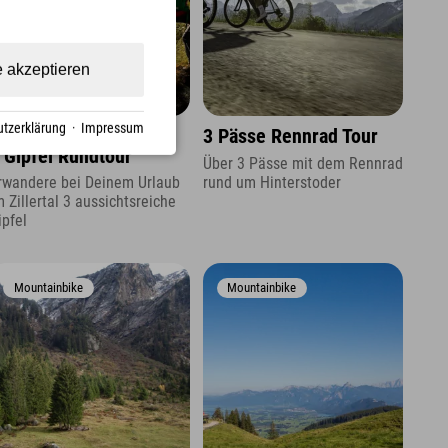
e akzeptieren
tzerklärung
·
Impressum
 14,3 km
↕ 860 hm
schwierig
3 Pässe Rennrad Tour
 Gipfel Rundtour
Über 3 Pässe mit dem Rennrad
rund um Hinterstoder
rwandere bei Deinem Urlaub
m Zillertal 3 aussichtsreiche
ipfel
Mountainbike
Mountainbike