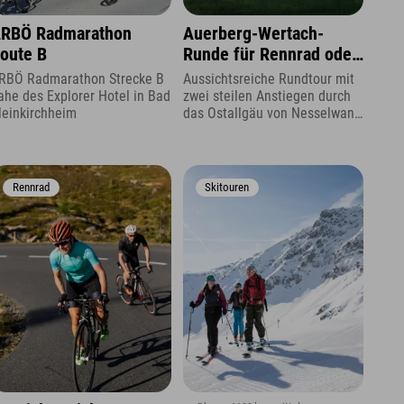
RBÖ Radmarathon
Auerberg-Wertach-
oute B
Runde für Rennrad oder
Gravelbike
RBÖ Radmarathon Strecke B
Aussichtsreiche Rundtour mit
ahe des Explorer Hotel in Bad
zwei steilen Anstiegen durch
leinkirchheim
das Ostallgäu von Nesselwang
aus
Rennrad
Skitouren