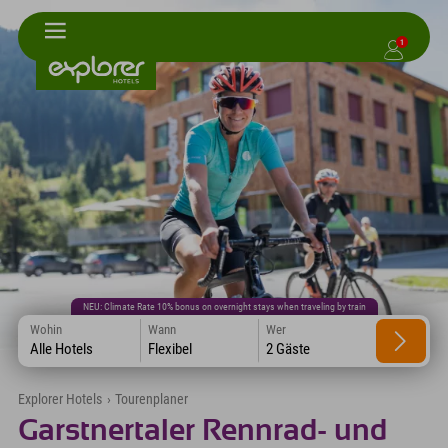
1
NEU: Climate Rate 10% bonus on overnight stays when traveling by train
Wohin
Wann
Wer
Alle Hotels
Flexibel
2 Gäste
Explorer Hotels
›
Tourenplaner
Garstnertaler Rennrad- und