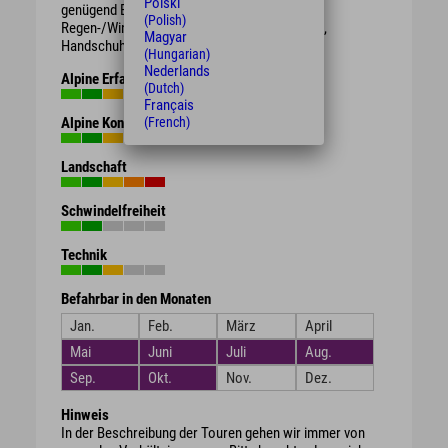
Polski
genügend Bremsbelag. Schutzhelm,
(Polish)
Regen-/Wind-/Sonnen-/Wetterschutzkleidung,
Magyar
Handschuhe, Getränk, Proviant.
(Hungarian)
Nederlands
Alpine Erfahrung
(Dutch)
Français
Alpine Kondition
(French)
Landschaft
Schwindelfreiheit
Technik
Befahrbar in den Monaten
Jan.
Feb.
März
April
Mai
Juni
Juli
Aug.
Sep.
Okt.
Nov.
Dez.
Hinweis
In der Beschreibung der Touren gehen wir immer von