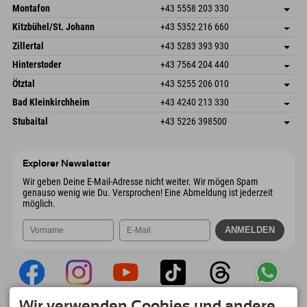
Montafon
+43 5558 203 330
Dorfstr. 127b
Adresse speichern
Kitzbühel/St. Johann
+43 5352 216 660
6793 Gaschurn/Montafon
Anreiseinfos
Speckbacherstraße 87
Adresse speichern
Österreich
Buchen
Zillertal
+43 5283 393 930
6380 St. Johann in Tirol
Anreiseinfos
Mail senden
Schmiedau 2
Adresse speichern
Österreich
Buchen
Hinterstoder
+43 7564 204 440
6272 Kaltenbach im Zillertal
Anreiseinfos
Mail senden
Freizeitpark 10
Adresse speichern
Österreich
Buchen
Ötztal
+43 5255 206 010
4573 Hinterstoder
Anreiseinfos
Mail senden
Gscheat 14
Adresse speichern
Österreich
Buchen
Bad Kleinkirchheim
+43 4240 213 330
6441 Umhausen
Anreiseinfos
Mail senden
Dorfstraße 24
Adresse speichern
Österreich
Buchen
Stubaital
+43 5226 398500
9546 Bad Kleinkirchheim
Anreiseinfos
Mail senden
Wiesenweg 6
Adresse speichern
Österreich
Buchen
6167 Neustift im Stubaital
Anreiseinfos
Mail senden
Österreich
Buchen
Explorer Newsletter
Mail senden
Wir geben Deine E-Mail-Adresse nicht weiter. Wir mögen Spam
genauso wenig wie Du. Versprochen! Eine Abmeldung ist jederzeit
möglich.
Wir verwenden Cookies und andere