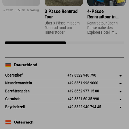
↔ 27 km
↕ 855 hm
schwierig
3 Pässe Rennrad
4-Pässe
Tour
Rennradtour in
Vorarlberg
Über 3 Pässe mit dem
Rennradtour über 4
Rennrad rund um
Pässe nahe des
Hinterstoder
Explorer Hotel im
Montafon
Deutschland
Oberstdorf
+49 8322 940 790
An der Breitach 3
Adresse speichern
Neuschwanstein
+49 8361 998 9000
87538 Fischen I. Allgäu
Anreiseinfos
An der Riese 45
Adresse speichern
Deutschland
Buchen
Berchtesgaden
+49 8652 977 15 00
87484 Nesselwang im Allgäu
Anreiseinfos
Mail senden
Hofreitstr. 7
Adresse speichern
Deutschland
Buchen
Garmisch
+49 8821 60 35 990
83471 Schönau am Königssee
Anreiseinfos
Mail senden
Frickenstraße 22
Adresse speichern
Deutschland
Buchen
Bayrischzell
+49 8322 940 794 45
82490 Farchant
Anreiseinfos
Mail senden
Seebergstr. 17
Adresse speichern
Deutschland
Buchen
83735 Bayrischzell
Anreiseinfos
Mail senden
Deutschland
Buchen
Österreich
Mail senden