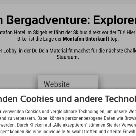
n Bergadventure: Explor
ntafon Hotel im Skigebiet fährt der Skibus direkt vor der Tür! Hie
Biker ist die Lage der
Montafon Unterkunft
top.
r Lobby, in der Du Dein Material fit machst für die nächste Chal
Stauraum.
Website
Deutsch
nden Cookies und andere Technol
in Deinem Montafon Hotel
(German)
English
r verwenden Cookies und vergleichbare Technologien, um unsere Web
(English)
t viel Ablagefläche,
ufend zu verbessern. Dabei können personenbezogene Daten wie Brow
Italiano
mafenster und
t werden. Durch Klicken auf „Alle akzeptieren“ stimmen Sie der Verwe
(Italian)
ngen“ können Sie eine individuelle Auswahl treffen und erteilte Einwil
Čeština