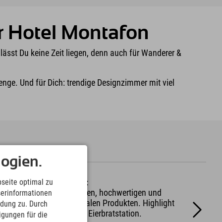
er Hotel Montafon
r lässt Du keine Zeit liegen, denn auch für Wanderer &
lenge. Und für Dich: trendige Designzimmer mit viel
ogien.
seite optimal zu
Frühstücksbuffet
Wähle aus 70 frischen, hochwertigen und
serinformationen
überwiegend regionalen Produkten. Highlight
ndung zu. Durch
ist die Do-it-yourself Eierbratstation.
ligungen für die