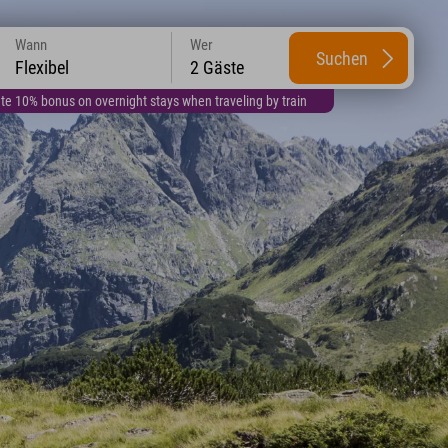
Wann
Wer
Suchen
Flexibel
2 Gäste
te 10% bonus on overnight stays when traveling by train