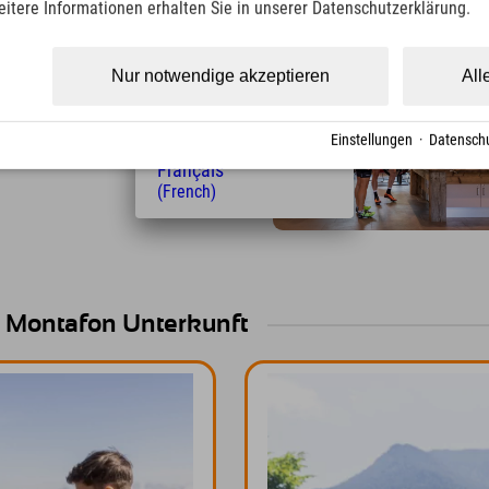
eitere Informationen erhalten Sie in unserer Datenschutzerklärung.
(Czech)
Polski
(Polish)
Nur notwendige akzeptieren
All
Magyar
(Hungarian)
mpfbad,
Nederlands
 sowie
Einstellungen
·
Datenschu
(Dutch)
 und Cardiogeräten.
Français
(French)
er Montafon Unterkunft