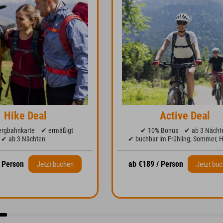
Hike Deal
Active Deal
ergbahnkarte
✔ ermäßigt
✔ 10% Bonus
✔ ab 3 Nächt
✔ ab 3 Nächten
✔ buchbar im Frühling, Sommer, H
/ Person
ab €189 / Person
Jetzt buchen
Jetzt bu