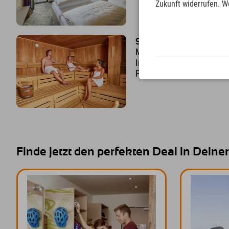
Zukunft widerrufen. W
Sport Spa
Mit Finnischer Sauna, Da
Infrarotkabine, Ruheraum
Fitnessbereich mit Kraft-
Finde jetzt den perfekten Deal in Dein