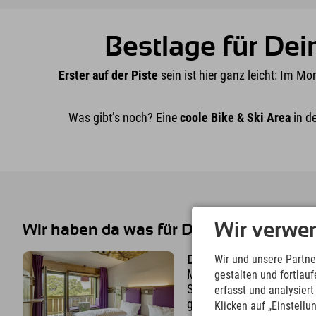
Bestlage für Dei
Erster auf der Piste
sein ist hier ganz leicht: Im Mo
Was gibt’s noch? Eine
coole Bike & Ski Area
in de
Wir verwe
Wir haben da was für Dich vorbereitet 
Wir und unsere Partne
Design-Zimmer
Moderne Design-Zimmer mi
gestalten und fortla
Safe, Sitzbank im Panora
erfasst und analysier
gemütlichem Doppelbett.
Klicken auf „Einstellu