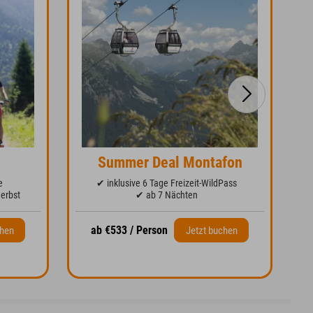
Summer Deal Montafon
e
✔ inklusive 6 Tage Freizeit-WildPass
erbst
✔ ab 7 Nächten
ab €533 / Person
chen
Jetzt buchen
a