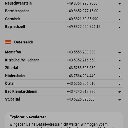
An der Breitach 3
Adresse speichern
Neuschwanstein
+49 8361 998 9000
87538 Fischen I. Allgäu
Anreiseinfos
An der Riese 45
Adresse speichern
Deutschland
Buchen
Berchtesgaden
+49 8652 977 15 00
87484 Nesselwang im Allgäu
Anreiseinfos
Mail senden
Hofreitstr. 7
Adresse speichern
Deutschland
Buchen
Garmisch
+49 8821 60 35 990
83471 Schönau am Königssee
Anreiseinfos
Mail senden
Frickenstraße 22
Adresse speichern
Deutschland
Buchen
Bayrischzell
+49 8322 940 794 45
82490 Farchant
Anreiseinfos
Mail senden
Seebergstr. 17
Adresse speichern
Deutschland
Buchen
83735 Bayrischzell
Anreiseinfos
Mail senden
Deutschland
Buchen
Österreich
Mail senden
Montafon
+43 5558 203 330
Dorfstr. 127b
Adresse speichern
Kitzbühel/St. Johann
+43 5352 216 660
6793 Gaschurn/Montafon
Anreiseinfos
Speckbacherstraße 87
Adresse speichern
Österreich
Buchen
Zillertal
+43 5283 393 930
6380 St. Johann in Tirol
Anreiseinfos
Mail senden
Schmiedau 2
Adresse speichern
Österreich
Buchen
Hinterstoder
+43 7564 204 440
6272 Kaltenbach im Zillertal
Anreiseinfos
Mail senden
Freizeitpark 10
Adresse speichern
Österreich
Buchen
Ötztal
+43 5255 206 010
4573 Hinterstoder
Anreiseinfos
Mail senden
Gscheat 14
Adresse speichern
Österreich
Buchen
Bad Kleinkirchheim
+43 4240 213 330
6441 Umhausen
Anreiseinfos
Mail senden
Dorfstraße 24
Adresse speichern
Österreich
Buchen
Stubaital
+43 5226 398500
9546 Bad Kleinkirchheim
Anreiseinfos
Mail senden
Wiesenweg 6
Adresse speichern
Österreich
Buchen
6167 Neustift im Stubaital
Anreiseinfos
Mail senden
Österreich
Buchen
Explorer Newsletter
Mail senden
Wir geben Deine E-Mail-Adresse nicht weiter. Wir mögen Spam