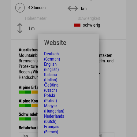
4 Stunden
km
Höhenmeter
Schwierigkeit
schwierig
1 m
Website
Ausrüstung
Deutsch
Mountainbike mit berggängiger Übersetzung, intakten
(German)
Bremsen und genügend Bremsbelag. Schutzhelm- und
English
Protektoren.
(English)
Regen-/Wind-/Sonnen-/Wetterschutzkleidung,
Italiano
Handschuhe, Getränk, Proviant.
(Italian)
Čeština
Alpine Erfahrung
(Czech)
Polski
(Polish)
Alpine Kondition
Magyar
(Hungarian)
Schwindelfreiheit
Nederlands
(Dutch)
Français
Befahrbar in den Monaten
(French)
Jan.
Feb.
März
April