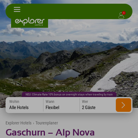
1
NEU: Climate Rate 10% bonus on overnight stays when traveling by train
Wohin
Wann
Wer
Alle Hotels
Flexibel
2 Gäste
Explorer Hotels
›
Tourenplaner
Gaschurn – Alp Nova