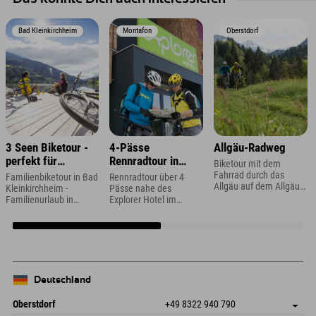
Bad Kleinkirchheim
Montafon
Oberstdorf
3 Seen Biketour -
4-Pässe
Allgäu-Radweg
perfekt für
Rennradtour in
Biketour mit dem
Familien
Vorarlberg
Fahrrad durch das
Familienbiketour in Bad
Rennradtour über 4
Allgäu auf dem Allgäu
Kleinkirchheim -
Pässe nahe des
Radweg
Familienurlaub in
Explorer Hotel im
Kärnten
Montafon
Deutschland
Oberstdorf
+49 8322 940 790