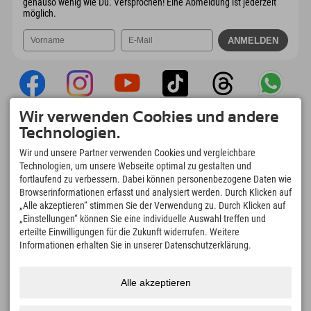
genauso wenig wie Du. Versprochen! Eine Abmeldung ist jederzeit
möglich.
Wir verwenden Cookies und andere
Explorer App
Technologien.
Upload Deiner #ExplorerMoments, Mein
Wir und unsere Partner verwenden Cookies und vergleichbare
Explorer To Go mit Buchungsübersicht,
Technologien, um unsere Webseite optimal zu gestalten und
Bucketlist, Restaurantübersicht uvm. Jetzt
fortlaufend zu verbessern. Dabei können personenbezogene Daten wie
downloaden!
Browserinformationen erfasst und analysiert werden. Durch Klicken auf
„Alle akzeptieren“ stimmen Sie der Verwendung zu. Durch Klicken auf
„Einstellungen“ können Sie eine individuelle Auswahl treffen und
Zeit für Explorer Moments
erteilte Einwilligungen für die Zukunft widerrufen. Weitere
166
4.634
km
Informationen erhalten Sie in unserer Datenschutzerklärung.
Bergseen und Erlebnisbäder
Pisten zum Skifahren und
Snowboarden
8.991
km
97
%
Alle akzeptieren
Wege zum Wandern und
Unserer Gäste empfehlen
Bergsteigen
uns weiter