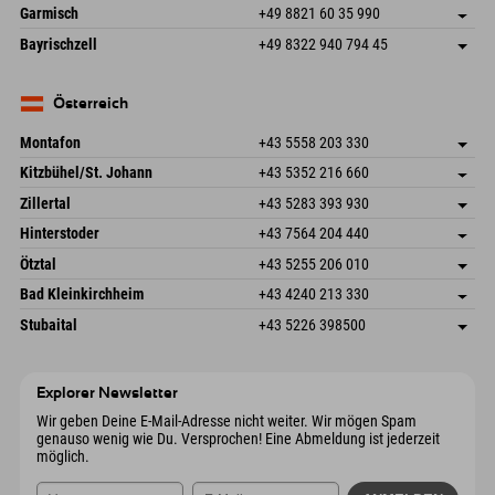
Hofreitstr. 7
Adresse speichern
Deutschland
Buchen
Garmisch
+49 8821 60 35 990
83471 Schönau am Königssee
Anreiseinfos
Mail senden
Frickenstraße 22
Adresse speichern
Deutschland
Buchen
Bayrischzell
+49 8322 940 794 45
82490 Farchant
Anreiseinfos
Mail senden
Seebergstr. 17
Adresse speichern
Deutschland
Buchen
83735 Bayrischzell
Anreiseinfos
Mail senden
Deutschland
Buchen
Österreich
Mail senden
Montafon
+43 5558 203 330
Dorfstr. 127b
Adresse speichern
Kitzbühel/St. Johann
+43 5352 216 660
6793 Gaschurn/Montafon
Anreiseinfos
Speckbacherstraße 87
Adresse speichern
Österreich
Buchen
Zillertal
+43 5283 393 930
6380 St. Johann in Tirol
Anreiseinfos
Mail senden
Schmiedau 2
Adresse speichern
Österreich
Buchen
Hinterstoder
+43 7564 204 440
6272 Kaltenbach im Zillertal
Anreiseinfos
Mail senden
Freizeitpark 10
Adresse speichern
Österreich
Buchen
Ötztal
+43 5255 206 010
4573 Hinterstoder
Anreiseinfos
Mail senden
Gscheat 14
Adresse speichern
Österreich
Buchen
Bad Kleinkirchheim
+43 4240 213 330
6441 Umhausen
Anreiseinfos
Mail senden
Dorfstraße 24
Adresse speichern
Österreich
Buchen
Stubaital
+43 5226 398500
9546 Bad Kleinkirchheim
Anreiseinfos
Mail senden
Wiesenweg 6
Adresse speichern
Österreich
Buchen
6167 Neustift im Stubaital
Anreiseinfos
Mail senden
Österreich
Buchen
Explorer Newsletter
Mail senden
Wir geben Deine E-Mail-Adresse nicht weiter. Wir mögen Spam
genauso wenig wie Du. Versprochen! Eine Abmeldung ist jederzeit
möglich.