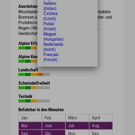
Italiano
Ausrüstung
(Italian)
Mountainbike mit berggängiger Übersetzung, intakten
Čeština
Bremsen und genügend Bremsbelag. Schutzhelm- und
(Czech)
Protektoren.
Polski
Regen-/Wind-/Sonnen-/Wetterschutzkleidung,
(Polish)
Handschuhe, Getränk, Proviant.
Magyar
(Hungarian)
Alpine Erfahrung
Nederlands
(Dutch)
Français
Alpine Kondition
(French)
Landschaft
Schwindelfreiheit
Technik
Befahrbar in den Monaten
Jan.
Feb.
März
April
Mai
Juni
Juli
Aug.
Sep.
Okt.
Nov.
Dez.