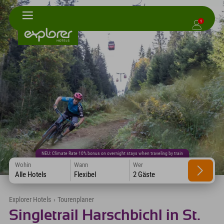
1
NEU: Climate Rate 10% bonus on overnight stays when traveling by train
Wohin
Wann
Wer
Alle Hotels
Flexibel
2 Gäste
Explorer Hotels
›
Tourenplaner
Singletrail Harschbichl in St.