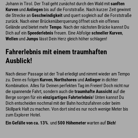
Johann in Tirol. Der Trail geht zunächst durch den Wald mit
sanften
Kurven
und
Anliegen
bis auf die Forststraße. Nach kurzer Zeit gewinnt
die Strecke an
Geschwindigkeit
und quert sogleich auf die Forststraße
zurück. Nach einer Brückenüberquerung öffnet sich ein offenes
Gelände und bietet mehr
Tempo
. Nach der nächsten Brücke kannst Du
Dich auf ein
Speederlebnis
freuen. Eine Abfolge
schneller Kurven
,
Wellen
und
Jumps
lässt Dein Herz gleich höher schlagen!
Fahrerlebnis mit einem traumhaften
Ausblick!
Nach dieser Passage ist der Trail erledigt und nimmt wieder am Tempo
zu. Denn es folgen
Kurven
,
Northshores
und
Anlieger
in dichter
Kombination. Alles für Deinen perfekten Tag im Freien! Doch nicht nur
die spannende Fahrt, sondern auch die
traumhafte Aussicht
auf die
Berge sorgen für ein
einzigartiges Fahrterlebnis
! Unten kannst Du
Dich entscheiden nochmal mit der Bahn hochzufahren oder beim
Skillpark Halt zu machen. Von dort sind es nur noch wenige Meter bis
zum Explorer Hotel.
Ein Gefälle von ca. 13%
. und
500 Höhemeter
warten auf
Dich
!