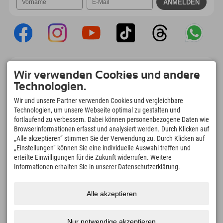
Explorer App
Wir verwenden Cookies und andere
Upload Deiner #ExplorerMoments, Mein
Technologien.
Explorer To Go mit Buchungsübersicht,
Bucketlist, Restaurantübersicht uvm. Jetzt
Wir und unsere Partner verwenden Cookies und vergleichbare
downloaden!
Technologien, um unsere Webseite optimal zu gestalten und
fortlaufend zu verbessern. Dabei können personenbezogene Daten wie
Browserinformationen erfasst und analysiert werden. Durch Klicken auf
Zeit für Explorer Moments
„Alle akzeptieren“ stimmen Sie der Verwendung zu. Durch Klicken auf
166
4.634
km
„Einstellungen“ können Sie eine individuelle Auswahl treffen und
Bergseen und Erlebnisbäder
Pisten zum Skifahren und
erteilte Einwilligungen für die Zukunft widerrufen. Weitere
Snowboarden
Informationen erhalten Sie in unserer Datenschutzerklärung.
8.991
km
97
%
Wege zum Wandern und
Unserer Gäste empfehlen
Bergsteigen
uns weiter
Alle akzeptieren
Nur notwendige akzeptieren