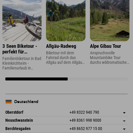
3 Seen Biketour -
Allgäu-Radweg
Alpe Gibau Tour
perfekt für
Biketour mit dem
Anspruchsvolle
Familien
Fahrrad durch das
Mountainbike Tour
Familienbiketour in Bad
Allgäu auf dem Allgäu
durchs wildromatische
Kleinkirchheim -
Radweg
Ganifertal im Montafon
Familienurlaub in
Kärnten
Deutschland
Oberstdorf
+49 8322 940 790
An der Breitach 3
Adresse speichern
Neuschwanstein
+49 8361 998 9000
87538 Fischen I. Allgäu
Anreiseinfos
An der Riese 45
Adresse speichern
Deutschland
Buchen
Berchtesgaden
+49 8652 977 15 00
87484 Nesselwang im Allgäu
Anreiseinfos
Mail senden