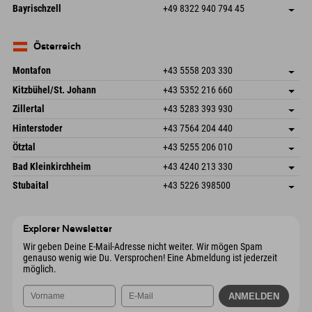
Frickenstraße 22
Adresse speichern
Deutschland
Buchen
Bayrischzell
+49 8322 940 794 45
82490 Farchant
Anreiseinfos
Mail senden
Seebergstr. 17
Adresse speichern
Deutschland
Buchen
83735 Bayrischzell
Anreiseinfos
Mail senden
Deutschland
Buchen
Österreich
Mail senden
Montafon
+43 5558 203 330
Dorfstr. 127b
Adresse speichern
Kitzbühel/St. Johann
+43 5352 216 660
6793 Gaschurn/Montafon
Anreiseinfos
Speckbacherstraße 87
Adresse speichern
Österreich
Buchen
Zillertal
+43 5283 393 930
6380 St. Johann in Tirol
Anreiseinfos
Mail senden
Schmiedau 2
Adresse speichern
Österreich
Buchen
Hinterstoder
+43 7564 204 440
6272 Kaltenbach im Zillertal
Anreiseinfos
Mail senden
Freizeitpark 10
Adresse speichern
Österreich
Buchen
Ötztal
+43 5255 206 010
4573 Hinterstoder
Anreiseinfos
Mail senden
Gscheat 14
Adresse speichern
Österreich
Buchen
Bad Kleinkirchheim
+43 4240 213 330
6441 Umhausen
Anreiseinfos
Mail senden
Dorfstraße 24
Adresse speichern
Österreich
Buchen
Stubaital
+43 5226 398500
9546 Bad Kleinkirchheim
Anreiseinfos
Mail senden
Wiesenweg 6
Adresse speichern
Österreich
Buchen
6167 Neustift im Stubaital
Anreiseinfos
Mail senden
Österreich
Buchen
Explorer Newsletter
Mail senden
Wir geben Deine E-Mail-Adresse nicht weiter. Wir mögen Spam
genauso wenig wie Du. Versprochen! Eine Abmeldung ist jederzeit
möglich.