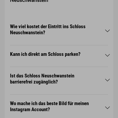
Neuschwanstein
Wie viel kostet der Eintritt ins Schloss
Neuschwanstein?
Kinder & Jugendliche bis einschließlich 17 Jahre:
Kann ich direkt am Schloss parken?
kostenlos
Schüler (auch über 18 Jahre, mit gültigem
Schülerausweis): kostenlos
Ermäßigte (z. B. Senioren ab 65 Jahren,
Ist das Schloss Neuschwanstein
Studierende, Schwerbehinderte): €20,00
barrierefrei zugänglich?
Online-Kauf oder einer Reservierung
€2,50 pro
Person und Ticket
Wo mache ich das beste Bild für meinen
Instagram Account?