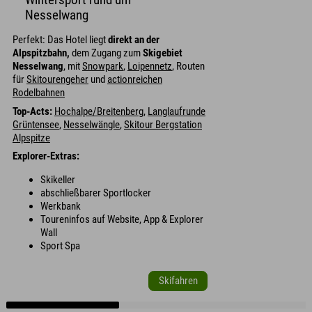
Wintersport rund um
Nesselwang
Perfekt: Das Hotel liegt
direkt an der
Alpspitzbahn,
dem Zugang zum
Skigebiet
Nesselwang
, mit
Snowpark
,
Loipennetz
, Routen
für
Skitourengeher
und
actionreichen
Rodelbahnen
Top-Acts:
Hochalpe/Breitenberg
,
Langlaufrunde
Grüntensee
,
Nesselwängle
,
Skitour Bergstation
Alpspitze
Explorer-Extras:
Skikeller
abschließbarer Sportlocker
Werkbank
Toureninfos auf Website, App & Explorer
Wall
Sport Spa
Skifahren