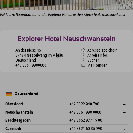
Exklusive Roomtour durch die Explorer Hotels in den Alpen feat. marlenesleben
Explorer Hotel Neuschwanstein
An der Riese 45
Adresse speichern
87484 Nesselwang im Allgäu
Anreiseinfos
Deutschland
Buchen
+49 8361 9989000
Mail senden
Deutschland
Oberstdorf
+49 8322 940 790
An der Breitach 3
Adresse speichern
Neuschwanstein
+49 8361 998 9000
87538 Fischen I. Allgäu
Anreiseinfos
An der Riese 45
Adresse speichern
Deutschland
Buchen
Berchtesgaden
+49 8652 977 15 00
87484 Nesselwang im Allgäu
Anreiseinfos
Mail senden
Hofreitstr. 7
Adresse speichern
Deutschland
Buchen
Garmisch
+49 8821 60 35 990
83471 Schönau am Königssee
Anreiseinfos
Mail senden