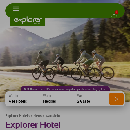
1
NEU: Climate Rate 10% bonus on overnight stays when traveling by train
Wohin
Wann
Wer
Alle Hotels
Flexibel
2 Gäste
Explorer Hotels
›
Neuschwanstein
Explorer Hotel