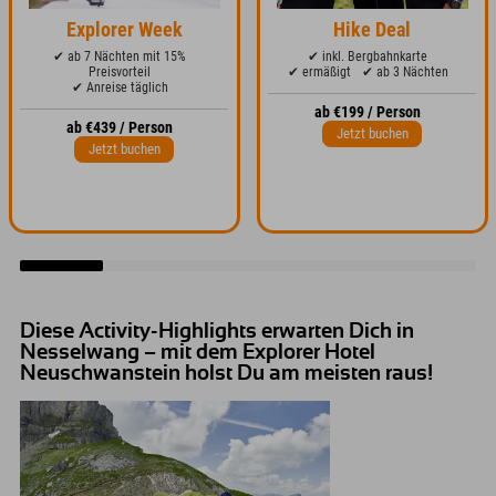
Explorer Week
Hike Deal
✔ ab 7 Nächten mit 15%
✔ inkl. Bergbahnkarte
Preisvorteil
✔ ermäßigt
✔ ab 3 Nächten
✔ Anreise täglich
ab €199 / Person
ab €439 / Person
Jetzt buchen
Jetzt buchen
Diese Activity-Highlights erwarten Dich in
Nesselwang – mit dem Explorer Hotel
Neuschwanstein holst Du am meisten raus!