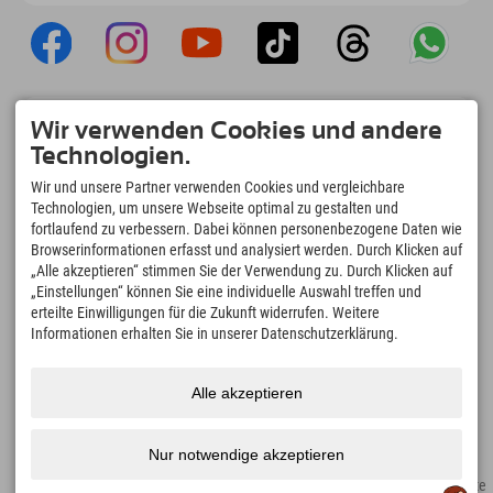
Explorer App
Wir verwenden Cookies und andere
Upload Deiner #ExplorerMoments, Mein
Technologien.
Explorer To Go mit Buchungsübersicht,
Bucketlist, Restaurantübersicht uvm. Jetzt
Wir und unsere Partner verwenden Cookies und vergleichbare
downloaden!
Technologien, um unsere Webseite optimal zu gestalten und
fortlaufend zu verbessern. Dabei können personenbezogene Daten wie
Browserinformationen erfasst und analysiert werden. Durch Klicken auf
Zeit für Explorer Moments
„Alle akzeptieren“ stimmen Sie der Verwendung zu. Durch Klicken auf
166
4.634
km
„Einstellungen“ können Sie eine individuelle Auswahl treffen und
Bergseen und Erlebnisbäder
Pisten zum Skifahren und
erteilte Einwilligungen für die Zukunft widerrufen. Weitere
Snowboarden
Informationen erhalten Sie in unserer Datenschutzerklärung.
8.991
km
97
%
Wege zum Wandern und
Unserer Gäste empfehlen
Alle akzeptieren
Bergsteigen
uns weiter
Nur notwendige akzeptieren
Impressum
Datenschutz
Barrierefreiheit
Presse
Nachhaltigkeitszertifikate