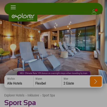
1
NEU: Climate Rate 10% bonus on overnight stays when traveling by train
Wohin
Wann
Wer
Alle Hotels
Flexibel
2 Gäste
Explorer Hotels
›
Inklusive
›
Sport Spa
Sport Spa