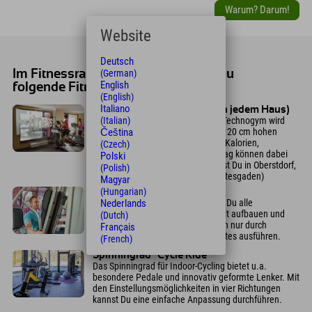
Warum? Darum!
Website
Deutsch
Im Fitnessraum (7-22 Uhr) findest Du
(German)
English
folgende Fitness- und Cardiogeräte:
(English)
Italiano
Laufband "Jog now" (nicht in jedem Haus)
Mit dem "Jog now" Laufband von Technogym wird
(Italian)
das natürliche Laufen auf dem nur 20 cm hohen
Čeština
Laufsteg beibehalten. Verbrannte Kalorien,
(Czech)
gelaufene Kilometer und Herzschlag können dabei
Polski
genau beobachtet werden. (Findest Du in Oberstdorf,
(Polish)
Neuschwanstein, Montafon, Berchtesgaden)
Magyar
(Hungarian)
Kraftstation Unica™
Nederlands
Mit der Unica™ Kraftstation kannst Du alle
gewünschten Muskelpartien gezielt aufbauen und
(Dutch)
mehr als 25 verschiedene Übungen nur durch
Français
Auswahl des gewünschten Gewichtes ausführen.
(French)
Spinningrad "Cycle Ride"
Das Spinningrad für Indoor-Cycling bietet u.a.
besondere Pedale und innovativ geformte Lenker. Mit
den Einstellungsmöglichkeiten in vier Richtungen
kannst Du eine einfache Anpassung durchführen.