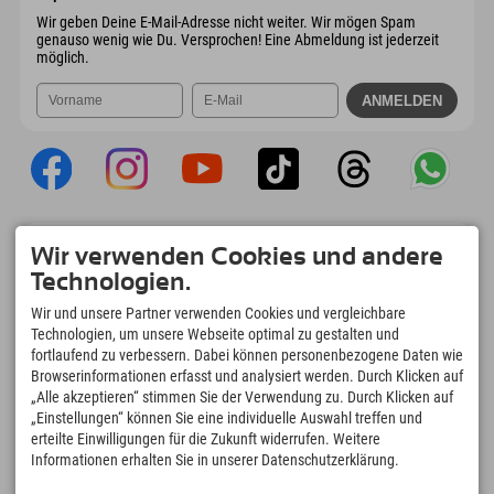
Mail senden
Wir geben Deine E-Mail-Adresse nicht weiter. Wir mögen Spam
genauso wenig wie Du. Versprochen! Eine Abmeldung ist jederzeit
möglich.
Explorer App
Wir verwenden Cookies und andere
Upload Deiner #ExplorerMoments, Mein
Technologien.
Explorer To Go mit Buchungsübersicht,
Bucketlist, Restaurantübersicht uvm. Jetzt
Wir und unsere Partner verwenden Cookies und vergleichbare
downloaden!
Technologien, um unsere Webseite optimal zu gestalten und
fortlaufend zu verbessern. Dabei können personenbezogene Daten wie
Browserinformationen erfasst und analysiert werden. Durch Klicken auf
Zeit für Explorer Moments
„Alle akzeptieren“ stimmen Sie der Verwendung zu. Durch Klicken auf
166
4.634
km
„Einstellungen“ können Sie eine individuelle Auswahl treffen und
Bergseen und Erlebnisbäder
Pisten zum Skifahren und
erteilte Einwilligungen für die Zukunft widerrufen. Weitere
Snowboarden
Informationen erhalten Sie in unserer Datenschutzerklärung.
8.991
km
97
%