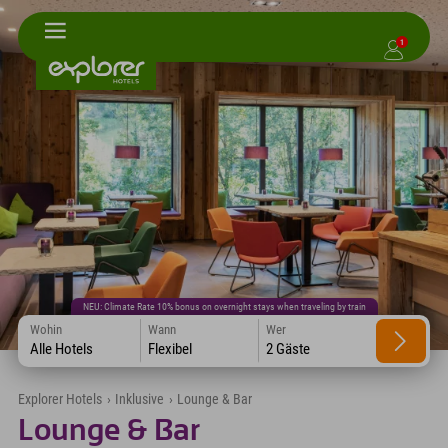
1
NEU: Climate Rate 10% bonus on overnight stays when traveling by train
Wohin
Wann
Wer
Alle Hotels
Flexibel
2 Gäste
Explorer Hotels
›
Inklusive
›
Lounge & Bar
Lounge & Bar