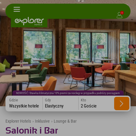
1
NOWOŚĆ: Stawka klimatyczna 10% premii za noclegi w przypadku podróży pociągiem
Gdzie
Gdy
Kto
Wszystkie hotele
Elastyczny
2 Goście
Explorer Hotels
›
Inklusive
›
Lounge & Bar
Salonik i Bar