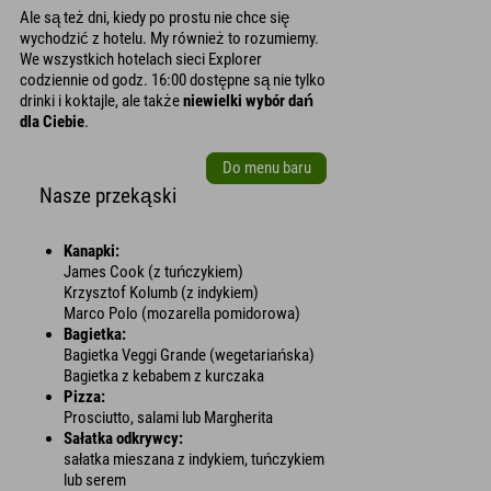
Ale są też dni, kiedy po prostu nie chce się
wychodzić z hotelu. My również to rozumiemy.
We wszystkich hotelach sieci Explorer
codziennie od godz. 16:00 dostępne są nie tylko
drinki i koktajle, ale także
niewielki wybór dań
dla Ciebie
.
Do menu baru
Nasze przekąski
Kanapki:
James Cook (z tuńczykiem)
Krzysztof Kolumb (z indykiem)
Marco Polo (mozarella pomidorowa)
Bagietka:
Bagietka Veggi Grande (wegetariańska)
Bagietka z kebabem z kurczaka
Pizza:
Prosciutto, salami lub Margherita
Sałatka odkrywcy:
sałatka mieszana z indykiem, tuńczykiem
lub serem