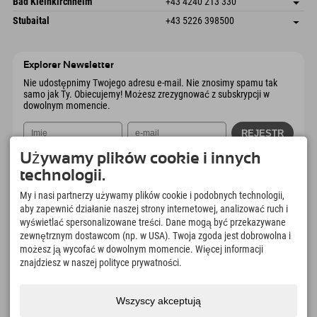
Bad Kleinkirchheim
+43 4240 213 330
6441 Umhausen
Informacje o przyjeździe
Wyślij e-mail
Dorfstraße 24
Zapisz adres
Austria
Książka
Stubaital
+43 5226 398500
9546 Bad Kleinkirchheim
Informacje o przyjeździe
Wyślij e-mail
Wiesenweg 6
Zapisz adres
Austria
Książka
6167 Neustift im Stubaital
Informacje o przyjeździe
Wyślij e-mail
Austria
Książka
Explorer Newsletter
Wyślij e-mail
Nie udostępnimy Twojego adresu e-mail. Nie znosimy spamu tak
samo jak Ty. Obiecujemy! Możesz zrezygnować z subskrypcji w
dowolnym momencie.
Używamy plików cookie i innych
technologii.
My i nasi partnerzy używamy plików cookie i podobnych technologii,
aby zapewnić działanie naszej strony internetowej, analizować ruch i
wyświetlać spersonalizowane treści. Dane mogą być przekazywane
Explorer App
zewnętrznym dostawcom (np. w USA). Twoja zgoda jest dobrowolna i
Prześlij swoje #ExplorerMoments, My
możesz ją wycofać w dowolnym momencie. Więcej informacji
Explorer To Go z przeglądem rezerwacji, listą
znajdziesz w naszej polityce prywatności.
marzeń, przeglądem restauracji i wieloma
innymi. Pobierz teraz!
Wszyscy akceptują