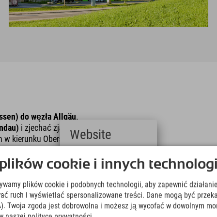
sen) do węzła Allgäu
.
indau)
i zjechać zjazdem 3 na
Website
 w kierunku Oberstdorfu.
po prawej stronie.
Deutsch
ików cookie i innych technologi
(German)
English
google.de
żywamy plików cookie i podobnych technologii, aby zapewnić działanie
(English)
Italiano
ować ruch i wyświetlać spersonalizowane treści. Dane mogą być prz
(Italian)
). Twoja zgoda jest dobrowolna i możesz ją wycofać w dowolnym mo
Čeština
w naszej polityce prywatności.