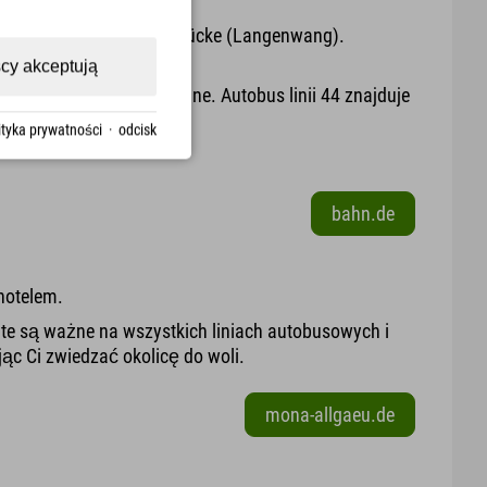
.
7 do przystanku Breitachbrücke (Langenwang).
cy akceptują
u tylko pociągi regionalne. Autobus linii 44 znajduje
ityka prywatności
·
odcisk
bahn.de
hotelem.
te są ważne na wszystkich liniach autobusowych i
jąc Ci zwiedzać okolicę do woli.
mona-allgaeu.de