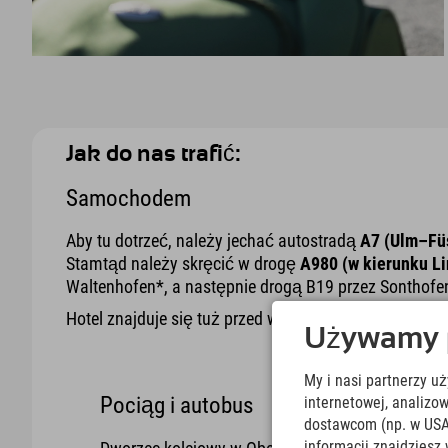
Jak do nas trafić:
Samochodem
Aby tu dotrzeć, należy jechać autostradą
A7 (Ulm–Füs
Stamtąd należy skręcić w drogę
A980 (w kierunku L
Waltenhofen*, a następnie drogą B19 przez Sonthofen
Hotel znajduje się tuż przed wjazdem do Oberstdorfu, 
Używamy pl
My i nasi partnerzy u
Pociąg i autobus
internetowej, analiz
dostawcom (np. w USA
informacji znajdziesz 