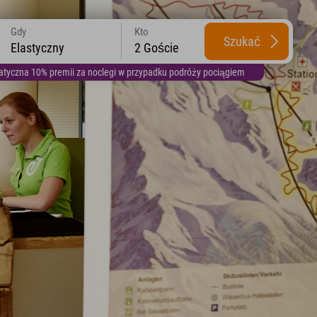
Gdy
Kto
Szukać
Elastyczny
2 Goście
yczna 10% premii za noclegi w przypadku podróży pociągiem