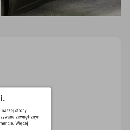
i.
 naszej strony
ekazywane zewnętrznym
mencie. Więcej