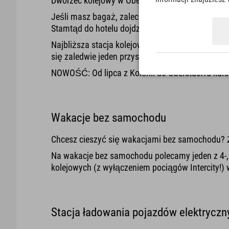
Dworzec kolejowy w Oberstdorfie znajduje się 2,
Jeśli masz bagaż, zalecamy skorzystanie z taksó
Stamtąd do hotelu dojdziesz pieszo w około 1 mi
Najbliższa stacja kolejowa to Langenwang. Do hot
się zaledwie jeden przystanek od hotelu Explorer.
NOWOŚĆ: Od lipca z Kolonii do Oberstdorfu kurs
Wakacje bez samochodu
Chcesz cieszyć się wakacjami bez samochodu? Ż
Na wakacje bez samochodu polecamy jeden z 4-, 
kolejowych (z wyłączeniem pociągów Intercity!) w
Stacja ładowania pojazdów elektryczn