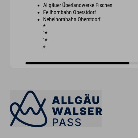
Allgäuer Überlandwerke Fischen
Fellhornbahn Oberstdorf
Nebelhornbahn Oberstdorf
*
`*
`*
*