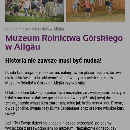
Idealne miejsce dla rodzin w Allgäu
Muzeum Rolnictwa Górskiego
w Allgäu
Historia nie zawsze musi być nudna!
Dzięki fascynującej ścieżce muzealnej, dwóm placom zabaw, torowi
dla traktorów i strefie aktywności na świeżym powietrzu czas w
Muzeum Rolników Górskich Allgäu szybko mija.
O tak, jest tam także gospodarstwo muzealne ze zwierzętami, bo czym
byłoby muzeum rolników górskich bez zwierząt? Tutaj swój dom
znajdą przede wszystkim stare rasy, takie jak bydło rasy Allgäu Brown,
owce górskie, świnie rasy Bunte Bentheimer oraz srebrne włoskie kury
i osły!
Jeśli Ty i Twoje dzieci nie chcecie niczego przegapić, polecamy
wycieczkę z przewodnikiem po muzeum. Niezależnie od tego, czy