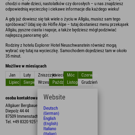
chodzi o małe dzieci, nastolatków czy dorosłych – u nas znajdziesz
odpowiednią wycieczkę i ciekawe informacje dla każdego wieku!
A gdy już dowiesz się tak wiele o życiu w Allgäu, musisz sam tego
spróbować! Udaj się do Höfle Alpe – tutaj dostaniesz menu przekąsek
Allgäu, pyszne ciasta i napoje, a także będziesz mógł podziwiać
najlepszą panoramę gór.
Rodziny z hotelu Explorer Hotel Neuschwanstein również mogą
wybrać się tutaj na wycieczkę. Samochodem dojedziesz tam w około
35 minut.
Możliwe w miesiącach
Jan
Luty
Zniszczyć
kwiecień
Móc
Czerwiec
Lipiec
Sierpień
Wrzesień
Październik
Listopad
Grudzień
Website
osoba kontaktowa
Allgäuer Bergbauernmuseum
Deutsch
Diepolz 44 44
(German)
87509 Immenstadt im Allgäu
English
Tel.
+49 8320 925 92 90
(English)
Italiano
(Italian)