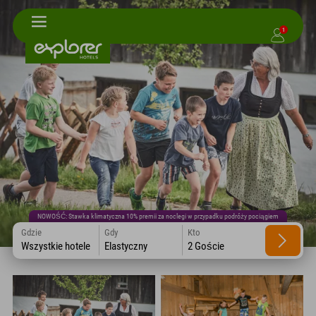
1
NOWOŚĆ: Stawka klimatyczna 10% premii za noclegi w przypadku podróży pociągiem
Gdzie
Gdy
Kto
Wszystkie hotele
Elastyczny
2 Goście