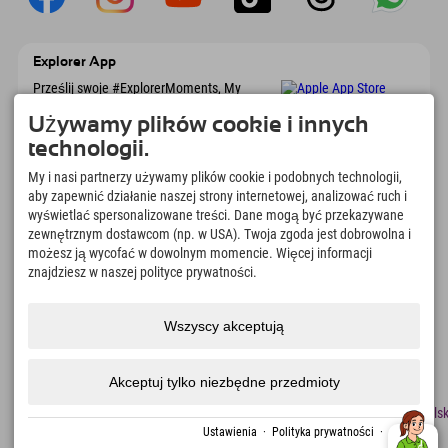
Explorer App
Prześlij swoje #ExplorerMoments, My
Explorer To Go z przeglądem rezerwacji, listą
marzeń, przeglądem restauracji i wieloma
Używamy plików cookie i innych
innymi. Pobierz teraz!
technologii.
My i nasi partnerzy używamy plików cookie i podobnych technologii,
Czas na chwile odkrywcy
aby zapewnić działanie naszej strony internetowej, analizować ruch i
wyświetlać spersonalizowane treści. Dane mogą być przekazywane
166
4.634
km
zewnętrznym dostawcom (np. w USA). Twoja zgoda jest dobrowolna i
Jeziora górskie i baseny
Stoki do jazdy na nartach i
możesz ją wycofać w dowolnym momencie. Więcej informacji
rekreacyjne
snowboardzie
znajdziesz w naszej polityce prywatności.
8.991
km
97
%
Szlaki do pieszych
Nasi goście nas polecają
wędrówek i wspinaczki
Wszyscy akceptują
górskiej
Akceptuj tylko niezbędne przedmioty
odcisk
Ochrona
Dostępność
naciskać
Certyfikaty
Praca
Polsk
danych
zrównoważonego
Ustawienia
·
Polityka prywatności
·
odcisk
rozwoju