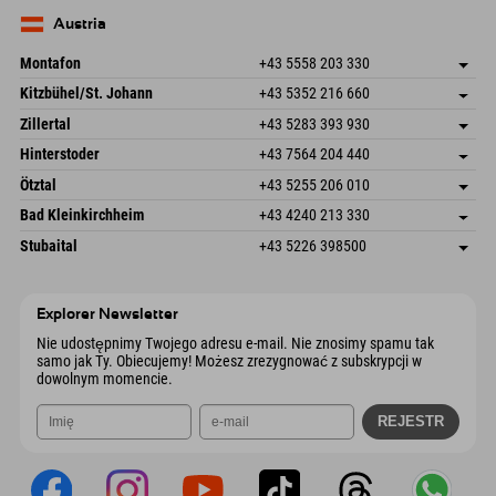
83735 Bayrischzell
Informacje o przyjeździe
Wyślij e-mail
Niemcy
Książka
Austria
Wyślij e-mail
Montafon
+43 5558 203 330
Dorfstr. 127b
Zapisz adres
Kitzbühel/St. Johann
+43 5352 216 660
6793 Gaschurn/Montafon
Informacje o przyjeździe
Speckbacherstraße 87
Zapisz adres
Austria
Książka
Zillertal
+43 5283 393 930
6380 St. Johann in Tirol
Informacje o przyjeździe
Wyślij e-mail
Schmiedau 2
Zapisz adres
Austria
Książka
Hinterstoder
+43 7564 204 440
6272 Kaltenbach im Zillertal
Informacje o przyjeździe
Wyślij e-mail
Freizeitpark 10
Zapisz adres
Austria
Książka
Ötztal
+43 5255 206 010
4573 Hinterstoder
Informacje o przyjeździe
Wyślij e-mail
Gscheat 14
Zapisz adres
Austria
Książka
Bad Kleinkirchheim
+43 4240 213 330
6441 Umhausen
Informacje o przyjeździe
Wyślij e-mail
Dorfstraße 24
Zapisz adres
Austria
Książka
Stubaital
+43 5226 398500
9546 Bad Kleinkirchheim
Informacje o przyjeździe
Wyślij e-mail
Wiesenweg 6
Zapisz adres
Austria
Książka
6167 Neustift im Stubaital
Informacje o przyjeździe
Wyślij e-mail
Austria
Książka
Explorer Newsletter
Wyślij e-mail
Nie udostępnimy Twojego adresu e-mail. Nie znosimy spamu tak
samo jak Ty. Obiecujemy! Możesz zrezygnować z subskrypcji w
dowolnym momencie.