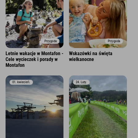
Przygoda
Przygoda
Letnie wakacje w Montafon -
Wskazówki na święta
Cele wycieczek i porady w
wielkanocne
Montafon
01. kwiecień.
24. Luty.