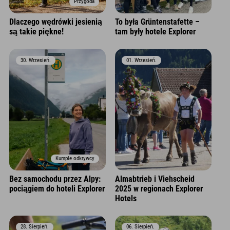
Przygoda
Dlaczego wędrówki jesienią
To była Grüntenstafette –
są takie piękne!
tam były hotele Explorer
30. Wrzesień.
01. Wrzesień.
Kumple odkrywcy
Bez samochodu przez Alpy:
Almabtrieb i Viehscheid
pociągiem do hoteli Explorer
2025 w regionach Explorer
Hotels
28. Sierpień.
06. Sierpień.