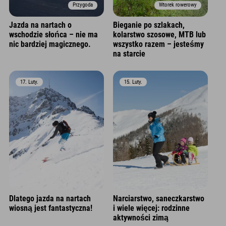
Przygoda
Wtorek rowerowy
Jazda na nartach o
Bieganie po szlakach,
wschodzie słońca – nie ma
kolarstwo szosowe, MTB lub
nic bardziej magicznego.
wszystko razem – jesteśmy
na starcie
17. Luty.
15. Luty.
Dlatego jazda na nartach
Narciarstwo, saneczkarstwo
wiosną jest fantastyczna!
i wiele więcej: rodzinne
aktywności zimą