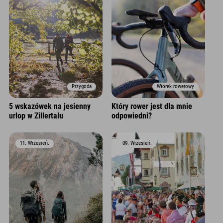
Przygoda
Wtorek rowerowy
5 wskazówek na jesienny
Który rower jest dla mnie
urlop w Zillertalu
odpowiedni?
11. Wrzesień.
09. Wrzesień.