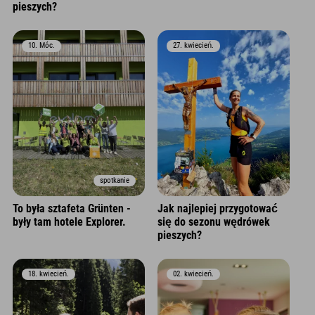
pieszych?
10. Móc.
27. kwiecień.
spotkanie
To była sztafeta Grünten -
Jak najlepiej przygotować
były tam hotele Explorer.
się do sezonu wędrówek
pieszych?
18. kwiecień.
02. kwiecień.