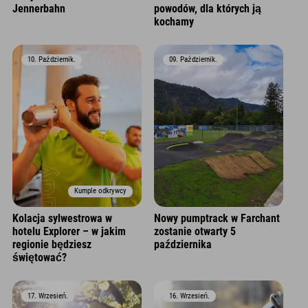
Jennerbahn
powodów, dla których ją
kochamy
10. Październik.
09. Październik.
Kumple odkrywcy
Kolacja sylwestrowa w
Nowy pumptrack w Farchant
hotelu Explorer – w jakim
zostanie otwarty 5
regionie będziesz
października
świętować?
17. Wrzesień.
16. Wrzesień.