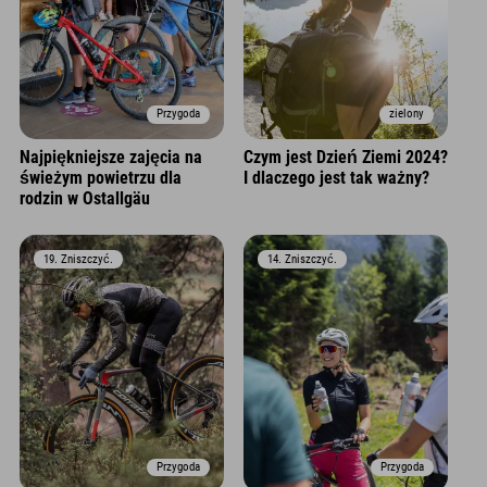
Przygoda
zielony
Najpiękniejsze zajęcia na
Czym jest Dzień Ziemi 2024?
świeżym powietrzu dla
I dlaczego jest tak ważny?
rodzin w Ostallgäu
19. Zniszczyć.
14. Zniszczyć.
Przygoda
Przygoda