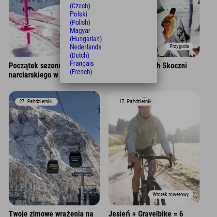
(Czech)
Polski
(Polish)
Magyar
(Hungarian)
Nederlands
Przygoda
Przygoda
(Dutch)
Français
Początek sezonu
Turniej Czterech Skoczni
(French)
narciarskiego w Montafon
27. Październik.
17. Październik.
Wtorek rowerowy
Twoje zimowe wrażenia na
Jesień + Gravelbike = 6