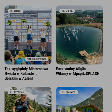
16. Lipiec.
16. Lipiec.
Wtorek rowerowy
Tak wyglądały Mistrzostwa
Park wodny Allgäu
Świata w Kolarstwie
Witamy w AlpspitzSPLASH
Górskim w Aalen!
21. Czerwiec.
18. Czerwiec.