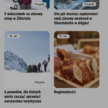
Przygoda
Przygoda
5 wskazówek na zimowy
Oto jak możesz zaplanować
urlop w Zillertalu
swój zimowy weekend w
Oberstdorfie w Allgäu!
09. Jan.
09. Jan.
Przygoda
6 powodów, dla których
Regionalność
warto zacząć uprawiać
narciarstwo turystyczne