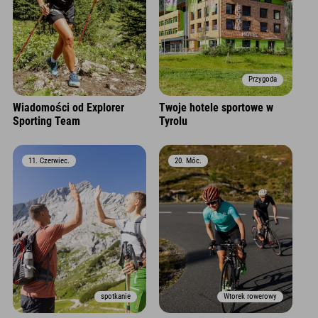
Przygoda
Wiadomości od Explorer
Twoje hotele sportowe w
Sporting Team
Tyrolu
11. Czerwiec.
20. Móc.
spotkanie
Wtorek rowerowy