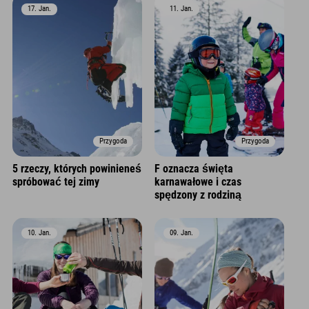
17. Jan.
11. Jan.
Przygoda
Przygoda
5 rzeczy, których powinieneś
F oznacza święta
spróbować tej zimy
karnawałowe i czas
spędzony z rodziną
10. Jan.
09. Jan.