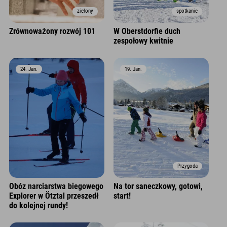
zielony
spotkanie
Zrównoważony rozwój 101
W Oberstdorfie duch
zespołowy kwitnie
24. Jan.
19. Jan.
Przygoda
Obóz narciarstwa biegowego
Na tor saneczkowy, gotowi,
Explorer w Ötztal przeszedł
start!
do kolejnej rundy!