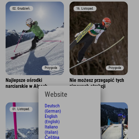
02. Grudzień.
16. Listopad.
Przygoda
Przygoda
Najlepsze ośrodki
Nie możesz przegapić tych
narciarskie w Alpach
zimowych atrakcji
sportowych!
Website
Deutsch
01. Listopad.
01. Listopad.
(German)
English
(English)
Italiano
(Italian)
Čeština