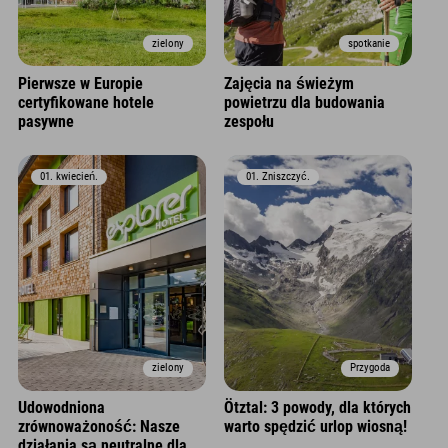
zielony
spotkanie
Pierwsze w Europie
Zajęcia na świeżym
certyfikowane hotele
powietrzu dla budowania
pasywne
zespołu
01. kwiecień.
01. Zniszczyć.
zielony
Przygoda
Udowodniona
Ötztal: 3 powody, dla których
zrównoważoność: Nasze
warto spędzić urlop wiosną!
działania są neutralne dla