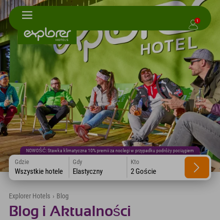
1
NOWOŚĆ: Stawka klimatyczna 10% premii za noclegi w przypadku podróży pociągiem
Gdzie
Gdy
Kto
Wszystkie hotele
Elastyczny
2 Goście
Explorer Hotels
›
Blog
Blog i Aktualności