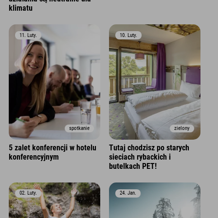
klimatu
11. Luty.
10. Luty.
spotkanie
zielony
5 zalet konferencji w hotelu
Tutaj chodzisz po starych
konferencyjnym
sieciach rybackich i
butelkach PET!
02. Luty.
24. Jan.