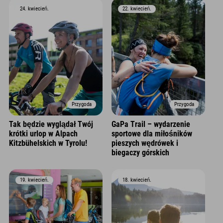
24. kwiecień.
22. kwiecień.
Przygoda
Przygoda
Tak będzie wyglądał Twój
GaPa Trail – wydarzenie
krótki urlop w Alpach
sportowe dla miłośników
Kitzbühelskich w Tyrolu!
pieszych wędrówek i
biegaczy górskich
19. kwiecień.
18. kwiecień.