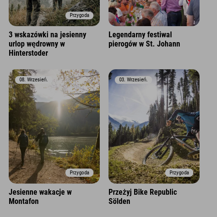
Przygoda
3 wskazówki na jesienny
Legendarny festiwal
urlop wędrowny w
pierogów w St. Johann
Hinterstoder
08. Wrzesień.
03. Wrzesień.
Przygoda
Przygoda
Jesienne wakacje w
Przeżyj Bike Republic
Montafon
Sölden