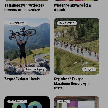
10 najlepszych wycieczek
Wiosenne aktywności w
rowerowych po szutrze
Alpach
06. Zniszczyć.
05. Zniszczyć.
Kumple odkrywcy
Przygoda
Zespół Explorer Hotels
Czy wiesz? Fakty o
Maratonie Rowerowym
Ötztal
05. Zniszczyć.
09. Luty.