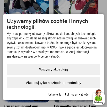
Przygoda
Przygoda
Używamy plików cookie i innych
technologii.
5 wskazówek na zimowy
Bezstresowe wycieczki
urlop w Alpach
narciarskie w parku
My i nasi partnerzy używamy plików cookie i podobnych technologii,
Kitzbühelskich
narciarskim Dynafit
aby zapewnić działanie naszej strony internetowej, analizować ruch i
wyświetlać spersonalizowane treści. Dane mogą być przekazywane
zewnętrznym dostawcom (np. w USA). Twoja zgoda jest dobrowolna i
08. Jan.
08. Jan.
możesz ją wycofać w dowolnym momencie. Więcej informacji
znajdziesz w naszej polityce prywatności.
Wszyscy akceptują
Akceptuj tylko niezbędne przedmioty
Ustawienia
·
Polityka prywatności
·
odcisk
Przygoda
Przygoda
Dein Buddy
Czy znasz legendarny
Tak mógłby wyglądać Twój