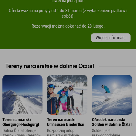
nawet na jedną noc.
Oferta ważna na pobyty od 1 do 31 marca (z wyłączeniem piątków i
sobót).
Rezerwacji można dokonać do 28 lutego.
Więcej informacji
Tereny narciarskie w dolinie Ötztal
Teren narciarski
Teren narciarski
Ośrodek narciarski
Obergurgl-Hochgurgl
Umhausen Niederthai
Sölden w dolinie Ötztal
Dolina Ötztal oferuje
Rozpocznij urlop
Sölden jest
szeroką gamę terenów
narciarski w dolinie
prawdopodobnie