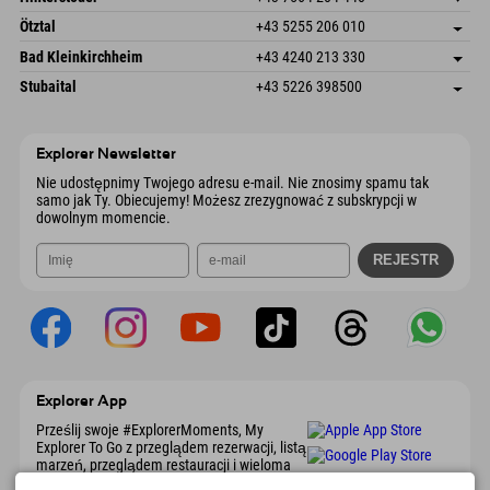
6272 Kaltenbach im Zillertal
Informacje o przyjeździe
Wyślij e-mail
Freizeitpark 10
Zapisz adres
Austria
Książka
Ötztal
+43 5255 206 010
4573 Hinterstoder
Informacje o przyjeździe
Wyślij e-mail
Gscheat 14
Zapisz adres
Austria
Książka
Bad Kleinkirchheim
+43 4240 213 330
6441 Umhausen
Informacje o przyjeździe
Wyślij e-mail
Dorfstraße 24
Zapisz adres
Austria
Książka
Stubaital
+43 5226 398500
9546 Bad Kleinkirchheim
Informacje o przyjeździe
Wyślij e-mail
Wiesenweg 6
Zapisz adres
Austria
Książka
6167 Neustift im Stubaital
Informacje o przyjeździe
Wyślij e-mail
Austria
Książka
Explorer Newsletter
Wyślij e-mail
Nie udostępnimy Twojego adresu e-mail. Nie znosimy spamu tak
samo jak Ty. Obiecujemy! Możesz zrezygnować z subskrypcji w
dowolnym momencie.
Explorer App
Prześlij swoje #ExplorerMoments, My
Explorer To Go z przeglądem rezerwacji, listą
marzeń, przeglądem restauracji i wieloma
innymi. Pobierz teraz!