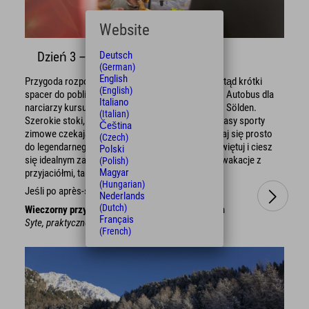
Website
Deutsch
Dzień 3 – Narciarstwo w Sölden
(German)
English
Przygoda rozpoczyna się w hotelu Explorer. Stamtąd krótki
(English)
spacer do pobliskiego przystanku autobusowego. Autobus dla
Italiano
narciarzy kursuje co pół godziny i dowiezie Cię do Sölden.
(Italian)
Szerokie stoki, widoki na lodowiec i najwyższej klasy sporty
Čeština
zimowe czekają. Po dniu spędzonym na stoku udaj się prosto
(Czech)
do legendarnego miejsca après-ski – śmiej się, świętuj i ciesz
Polski
się idealnym zakończeniem dnia razem. Zimowe wakacje z
(Polish)
Magyar
przyjaciółmi, takie, jakie powinny być.
(Hungarian)
Jeśli po après-ski poczujesz głód:
Nederlands
(Dutch)
Wieczorny przystanek:
Gasthof Krone, Umhausen
Français
Syte, praktyczne i idealne po długim dniu na stoku.
(French)