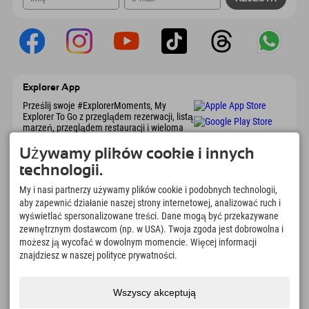
Explorer App
Prześlij swoje #ExplorerMoments, My
Explorer To Go z przeglądem rezerwacji, listą
marzeń, przeglądem restauracji i wieloma
innymi. Pobierz teraz!
Używamy plików cookie i innych
technologii.
Czas na chwile odkrywcy
My i nasi partnerzy używamy plików cookie i podobnych technologii,
166
4.634
km
aby zapewnić działanie naszej strony internetowej, analizować ruch i
Jeziora górskie i baseny
Stoki do jazdy na nartach i
wyświetlać spersonalizowane treści. Dane mogą być przekazywane
rekreacyjne
snowboardzie
zewnętrznym dostawcom (np. w USA). Twoja zgoda jest dobrowolna i
8.991
km
97
%
możesz ją wycofać w dowolnym momencie. Więcej informacji
Szlaki do pieszych
Nasi goście nas polecają
znajdziesz w naszej polityce prywatności.
wędrówek i wspinaczki
górskiej
Wszyscy akceptują