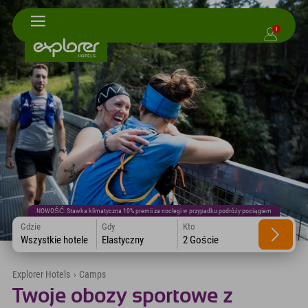
1
NOWOŚĆ: Stawka klimatyczna 10% premii za noclegi w przypadku podróży pociągiem
Gdzie
Gdy
Kto
Wszystkie hotele
Elastyczny
2 Goście
Explorer Hotels
›
Camps
Twoje obozy sportowe z