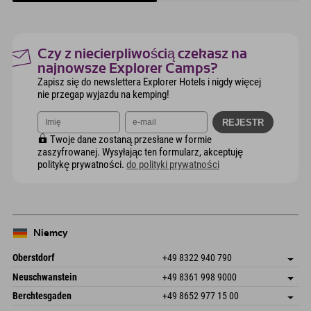
Czy z niecierpliwością czekasz na
najnowsze Explorer Camps?
Zapisz się do newslettera Explorer Hotels i nigdy więcej
nie przegap wyjazdu na kemping!
Twoje dane zostaną przesłane w formie
zaszyfrowanej. Wysyłając ten formularz, akceptuję
politykę prywatności.
do polityki prywatności
Niemcy
Oberstdorf
+49 8322 940 790
An der Breitach 3
Zapisz adres
Neuschwanstein
+49 8361 998 9000
87538 Fischen I. Allgäu
Informacje o przyjeździe
An der Riese 45
Zapisz adres
Niemcy
Książka
Berchtesgaden
+49 8652 977 15 00
87484 Nesselwang im Allgäu
Informacje o przyjeździe
Wyślij e-mail