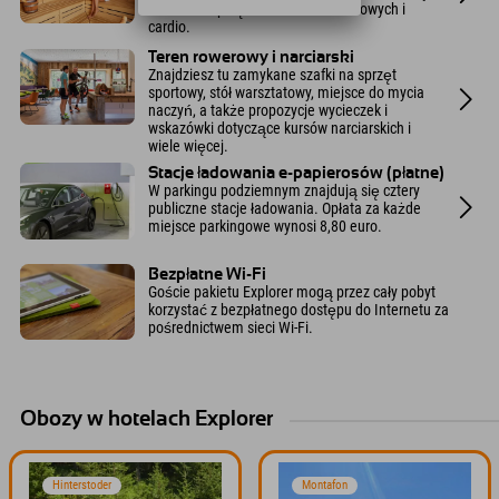
fitness ze sprzętem do ćwiczeń siłowych i
cardio.
Teren rowerowy i narciarski
Znajdziesz tu zamykane szafki na sprzęt
sportowy, stół warsztatowy, miejsce do mycia
naczyń, a także propozycje wycieczek i
wskazówki dotyczące kursów narciarskich i
wiele więcej.
Stacje ładowania e-papierosów (płatne)
W parkingu podziemnym znajdują się cztery
publiczne stacje ładowania. Opłata za każde
miejsce parkingowe wynosi 8,80 euro.
Bezpłatne Wi-Fi
Goście pakietu Explorer mogą przez cały pobyt
korzystać z bezpłatnego dostępu do Internetu za
pośrednictwem sieci Wi-Fi.
Obozy w hotelach Explorer
Hinterstoder
Montafon