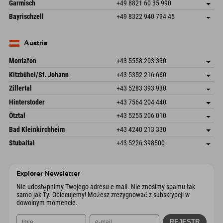
Hofreitstr. 7
Zapisz adres
Niemcy
Książka
Garmisch
+49 8821 60 35 990
83471 Schönau am Königssee
Informacje o przyjeździe
Wyślij e-mail
Frickenstraße 22
Zapisz adres
Niemcy
Książka
Bayrischzell
+49 8322 940 794 45
82490 Farchant
Informacje o przyjeździe
Wyślij e-mail
Seebergstr. 17
Zapisz adres
Niemcy
Książka
83735 Bayrischzell
Informacje o przyjeździe
Wyślij e-mail
Niemcy
Książka
Austria
Wyślij e-mail
Montafon
+43 5558 203 330
Dorfstr. 127b
Zapisz adres
Kitzbühel/St. Johann
+43 5352 216 660
6793 Gaschurn/Montafon
Informacje o przyjeździe
Speckbacherstraße 87
Zapisz adres
Austria
Książka
Zillertal
+43 5283 393 930
6380 St. Johann in Tirol
Informacje o przyjeździe
Wyślij e-mail
Schmiedau 2
Zapisz adres
Austria
Książka
Hinterstoder
+43 7564 204 440
6272 Kaltenbach im Zillertal
Informacje o przyjeździe
Wyślij e-mail
Freizeitpark 10
Zapisz adres
Austria
Książka
Ötztal
+43 5255 206 010
4573 Hinterstoder
Informacje o przyjeździe
Wyślij e-mail
Gscheat 14
Zapisz adres
Austria
Książka
Bad Kleinkirchheim
+43 4240 213 330
6441 Umhausen
Informacje o przyjeździe
Wyślij e-mail
Dorfstraße 24
Zapisz adres
Austria
Książka
Stubaital
+43 5226 398500
9546 Bad Kleinkirchheim
Informacje o przyjeździe
Wyślij e-mail
Wiesenweg 6
Zapisz adres
Austria
Książka
6167 Neustift im Stubaital
Informacje o przyjeździe
Wyślij e-mail
Austria
Książka
Explorer Newsletter
Wyślij e-mail
Nie udostępnimy Twojego adresu e-mail. Nie znosimy spamu tak
samo jak Ty. Obiecujemy! Możesz zrezygnować z subskrypcji w
dowolnym momencie.