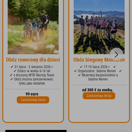
Obóz rowerowy dla dzieci
Obóz biegowy Montafon
✔ 31 lipca - 2 sierpnia 2026 r.
✔ 17-19 lipca 2026 r.
✔
✔ Dzieci w wieku 6-16 lat
✔ Organizator: Sabine Reiner
✔
✔ z drużyną MTB Racing Team
✔ Rezerwuj bezpośrednio u
✔ Obóz można zarezerwować
Sabine Reiner
tylko jako dodatek
od 300 € za osobę.
99 euro
Zarezerwuj teraz
Zarezerwuj teraz