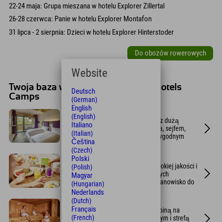
22-24 maja: Grupa mieszana w hotelu Explorer Zillertal
26-28 czerwca: Panie w hotelu Explorer Montafon
31 lipca - 2 sierpnia: Dzieci w hotelu Explorer Hinterstoder
Do obozów rowerowych
Website
Twoja baza wypadowa w Explorer Hotels
Deutsch
Camps
(German)
English
Pokoje projektowe
(English)
Nowoczesne, designerskie pokoje z dużą
Italiano
ilością miejsca do przechowywania, sejfem,
(Italian)
ławką w panoramicznym oknie i wygodnym
Čeština
podwójnym łóżkiem.
(Czech)
Polski
Śniadanie w formie bufetu
Wybierz spośród 70 świeżych, wysokiej jakości i
(Polish)
w przeważającej mierze regionalnych
Magyar
produktów. Główną atrakcją jest stanowisko do
(Hungarian)
samodzielnego smażenia jajek.
Nederlands
(Dutch)
Spa sportowe
Français
Z sauną fińską, łaźnią parową, kabiną na
(French)
podczerwień, pokojem relaksacyjnym i strefą