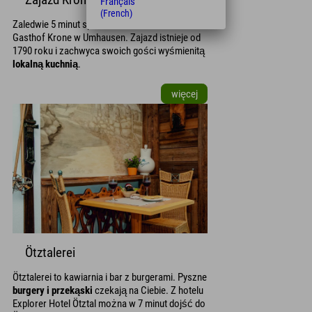
Zajazd Krone
Français
towarzystwie przewodnika górskiego.
(French)
Zaledwie 5 minut spacerem dzieli Państwa od
Gasthof Krone w Umhausen. Zajazd istnieje od
1790 roku i zachwyca swoich gości wyśmienitą
lokalną kuchnią
.
więcej
Ötztalerei
Ötztalerei to kawiarnia i bar z burgerami. Pyszne
burgery i przekąski
czekają na Ciebie. Z hotelu
Explorer Hotel Ötztal można w 7 minut dojść do