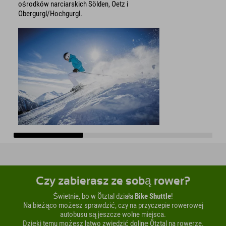
ośrodków narciarskich Sölden, Oetz i
Obergurgl/Hochgurgl.
Czy zabierasz ze sobą rower?
Świetnie, bo w Ötztal działa
Bike Shuttle
!
Na bieżąco możesz sprawdzić, czy na przyczepie rowerowej
autobusu są jeszcze wolne miejsca.
Dzięki temu możesz łatwo zwiedzić dolinę Ötztal na rowerze.