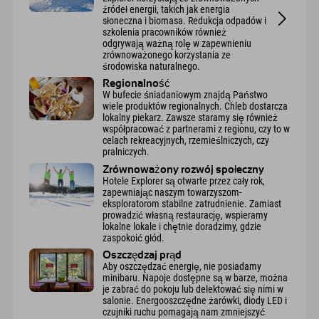
źródeł energii, takich jak energia
słoneczna i biomasa. Redukcja odpadów i
szkolenia pracowników również
odgrywają ważną rolę w zapewnieniu
zrównoważonego korzystania ze
środowiska naturalnego.
Regionalność
W bufecie śniadaniowym znajdą Państwo
wiele produktów regionalnych. Chleb dostarcza
lokalny piekarz. Zawsze staramy się również
współpracować z partnerami z regionu, czy to w
celach rekreacyjnych, rzemieślniczych, czy
pralniczych.
Zrównoważony rozwój społeczny
Hotele Explorer są otwarte przez cały rok,
zapewniając naszym towarzyszom-
eksploratorom stabilne zatrudnienie. Zamiast
prowadzić własną restaurację, wspieramy
lokalne lokale i chętnie doradzimy, gdzie
zaspokoić głód.
Oszczędzaj prąd
Aby oszczędzać energię, nie posiadamy
minibaru. Napoje dostępne są w barze, można
je zabrać do pokoju lub delektować się nimi w
salonie. Energooszczędne żarówki, diody LED i
czujniki ruchu pomagają nam zmniejszyć