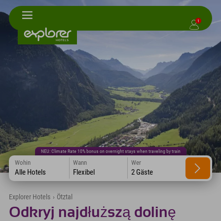
1
NEU: Climate Rate 10% bonus on overnight stays when traveling by train
Wohin
Wann
Wer
Alle Hotels
Flexibel
2 Gäste
Explorer Hotels
›
Ötztal
Odkryj najdłuższą dolinę