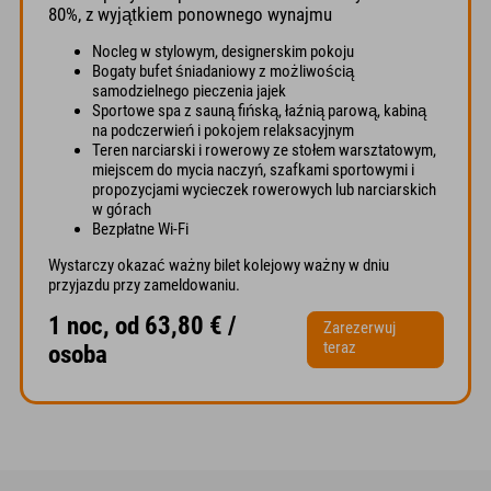
80%, z wyjątkiem ponownego wynajmu
Nocleg w stylowym, designerskim pokoju
Bogaty bufet śniadaniowy z możliwością
samodzielnego pieczenia jajek
Sportowe spa z sauną fińską, łaźnią parową, kabiną
na podczerwień i pokojem relaksacyjnym
Teren narciarski i rowerowy ze stołem warsztatowym,
miejscem do mycia naczyń, szafkami sportowymi i
propozycjami wycieczek rowerowych lub narciarskich
w górach
Bezpłatne Wi-Fi
Wystarczy okazać ważny bilet kolejowy ważny w dniu
przyjazdu przy zameldowaniu.
1 noc, od 63,80 € /
Zarezerwuj
teraz
osoba