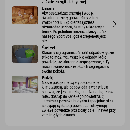
zużycie energii elektrycznej.
basen
Aby oszczędzać energię i wodę,
świadomie zrezygnowaliśmy z basenu.
Wokół hotelu Explorer znajdziesz
różnorodne jeziora, baseny rekreacyjne i
termy. Po południu możesz skorzystać z
naszego Sport Spa, gdzie zregenerujesz
siły.
Śmieci
Staramy się ograniczać ilość odpadów, gdzie
tylko to możliwe. Wszelkie odpady, które
powstają, są starannie segregowane, a Ty
masz również możliwość ich segregacji w
swoim pokoju.
Pokój
Nasze pokoje nie są wyposażone w
klimatyzację, ale odpowiednia wentylacja
sprawia, że jest ona zbędna. Nadal będziesz
mieć dostęp do świeżego powietrza. ;)
Termiczna powłoka budynku i specjalne okna
sprzyjają cyrkulacji powietrza i utrzymują
świeże powietrze przez cały dzień, nawet przy
zamkniętych oknach.