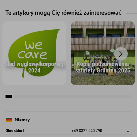
Te artykuły mogą Cię również zainteresować
Ślad węglowy korporacji
Kopia podsumowania
2024
sztafety Grünten 2025
Niemcy
Oberstdorf
+49 8322 940 790