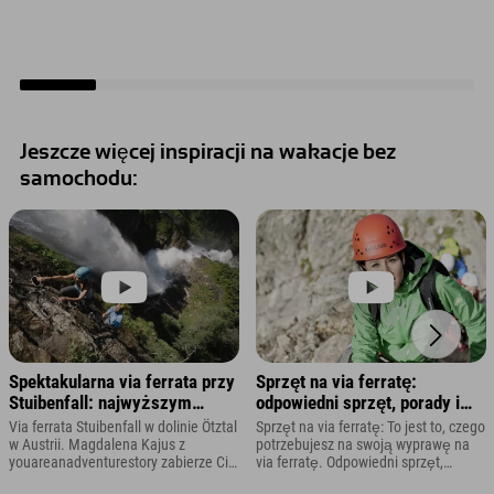
Jeszcze więcej inspiracji na wakacje bez
samochodu:
Spektakularna via ferrata przy
Sprzęt na via ferratę:
Stuibenfall: najwyższym
odpowiedni sprzęt, porady i
wodospadzie w Tyrolu
triki dla początkujących
Via ferrata Stuibenfall w dolinie Ötztal
Sprzęt na via ferratę: To jest to, czego
w Austrii. Magdalena Kajus z
potrzebujesz na swoją wyprawę na
youareanadventurestory zabierze Cię
via ferratę. Odpowiedni sprzęt,
na zapierającą dech w piersiach
porady i triki do wspinaczki na via