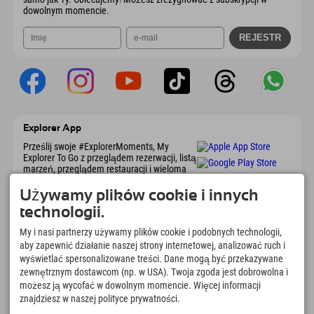
dowolnym momencie.
Explorer App
Prześlij swoje #ExplorerMoments, My
Explorer To Go z przeglądem rezerwacji, listą
marzeń, przeglądem restauracji i wieloma
innymi. Pobierz teraz!
Używamy plików cookie i innych
technologii.
Czas na chwile odkrywcy
My i nasi partnerzy używamy plików cookie i podobnych technologii,
166
4.634
km
aby zapewnić działanie naszej strony internetowej, analizować ruch i
Jeziora górskie i baseny
Stoki do jazdy na nartach i
wyświetlać spersonalizowane treści. Dane mogą być przekazywane
rekreacyjne
snowboardzie
zewnętrznym dostawcom (np. w USA). Twoja zgoda jest dobrowolna i
8.991
km
97
%
możesz ją wycofać w dowolnym momencie. Więcej informacji
Szlaki do pieszych
Nasi goście nas polecają
znajdziesz w naszej polityce prywatności.
wędrówek i wspinaczki