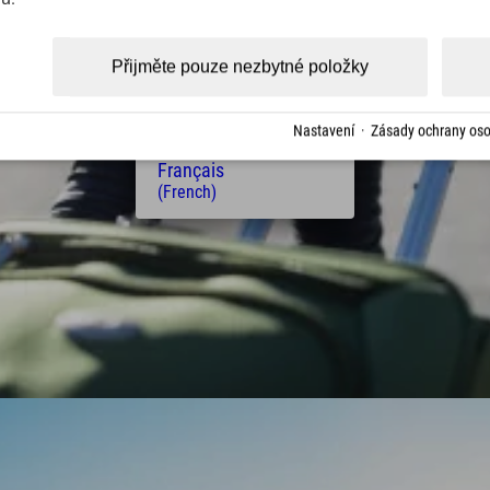
(Czech)
Polski
(Polish)
Přijměte pouze nezbytné položky
Magyar
(Hungarian)
Nederlands
Nastavení
·
Zásady ochrany oso
(Dutch)
Français
(French)