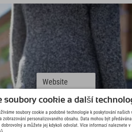
Website
Deutsch
soubory cookie a další technolog
(German)
English
užíváme soubory cookie a podobné technologie k poskytování našich 
(English)
Italiano
a zobrazování personalizovaného obsahu. Data mohou být předávána 
(Italian)
e dobrovolný a můžete jej kdykoli odvolat. Více informací naleznete 
Čeština
jů.