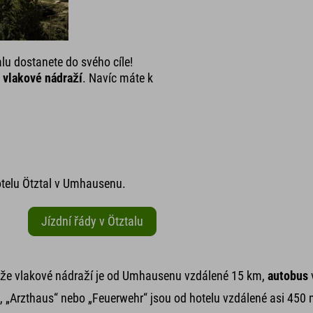
lu dostanete do svého cíle!
e
vlakové nádraží
. Navíc máte k
otelu Ötztal v Umhausenu.
Jízdní řády v Ötztalu
ože vlakové nádraží je od Umhausenu vzdálené 15 km,
autobus
„Arzthaus“ nebo „Feuerwehr“ jsou od hotelu vzdálené asi 450 