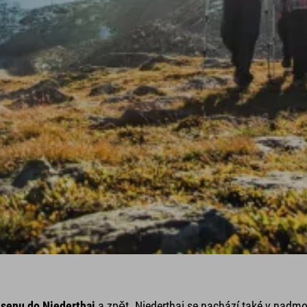
senu do Niederthai
a zpět. Niederthai se nachází také v nadm