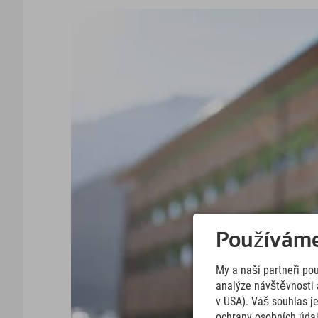
Používáme 
My a naši partneři po
analýze návštěvnosti 
v USA). Váš souhlas j
ochrany osobních úda