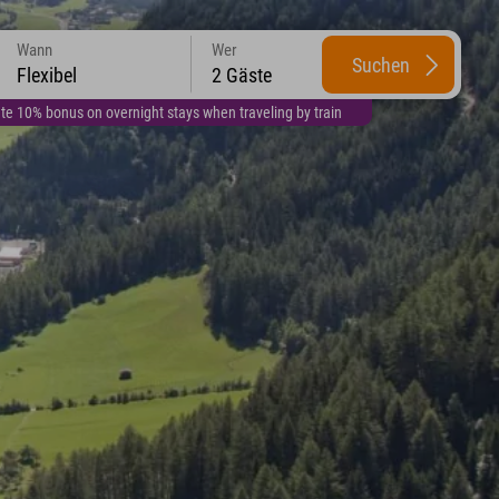
Wann
Wer
Suchen
Flexibel
2 Gäste
te 10% bonus on overnight stays when traveling by train