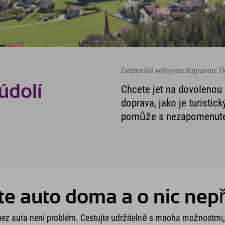
Cestování veřejnou dopravou: Ud
údolí
Chcete jet na dovolenou
doprava, jako je turisti
pomůže s nezapomenutel
e auto doma a o nic nepř
ez auta není problém. Cestujte udržitelně s mnoha možnostmi, j