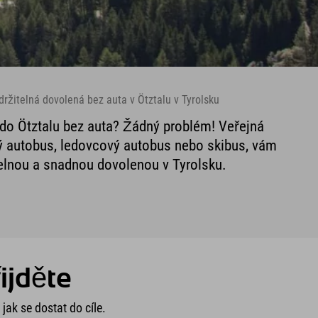
ržitelná dovolená bez auta v Ötztalu v Tyrolsku
 do Ötztalu bez auta? Žádný problém! Veřejná
cký autobus, ledovcový autobus nebo skibus, vám
nou a snadnou dovolenou v Tyrolsku.
ijděte
ak se dostat do cíle.