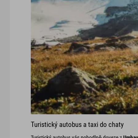
Turistický autobus a taxi do chaty
Turistický autobus vás pohodlně doveze z
Umhau