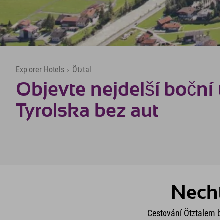
Explorer Hotels
›
Ötztal
Objevte nejdelší boční 
Tyrolska bez aut
Necht
Cestování Ötztalem b