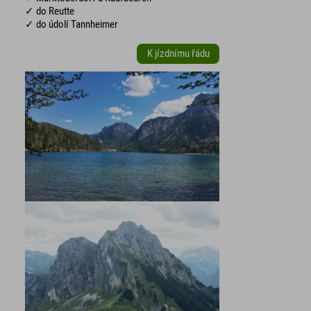
✓ do Reutte
✓ do údolí Tannheimer
K jízdnímu řádu