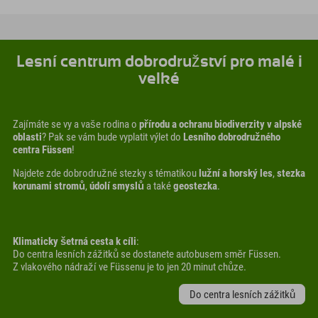
Lesní centrum dobrodružství pro malé i
velké
Zajímáte se vy a vaše rodina o
přírodu a ochranu biodiverzity v alpské
oblasti
? Pak se vám bude vyplatit výlet do
Lesního dobrodružného
centra Füssen
!
Najdete zde dobrodružné stezky s tématikou
lužní a horský les
,
stezka
korunami stromů
,
údolí smyslů
a také
geostezka
.
Klimaticky šetrná cesta k cíli
:
Do centra lesních zážitků se dostanete autobusem směr Füssen.
Z vlakového nádraží ve Füssenu je to jen 20 minut chůze.
Do centra lesních zážitků