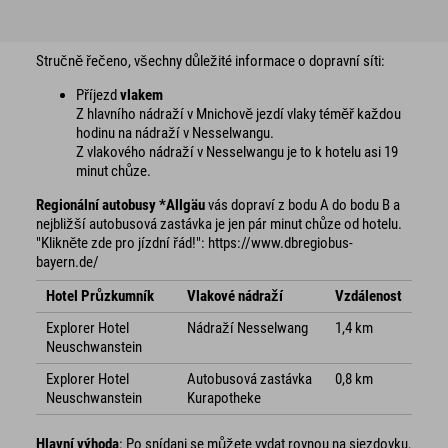
Stručně řečeno, všechny důležité informace o dopravní síti:
Příjezd
vlakem
Z hlavního nádraží v Mnichově jezdí vlaky téměř každou
hodinu na nádraží v Nesselwangu.
Z vlakového nádraží v Nesselwangu je to k hotelu asi 19
minut chůze.
Regionální autobusy *Allgäu
vás dopraví z bodu A do bodu B a
nejbližší autobusová zastávka je jen pár minut chůze od hotelu.
"Klikněte zde pro jízdní řád!": https://www.dbregiobus-
bayern.de/
Hotel Průzkumník
Vlakové nádraží
Vzdálenost
Explorer Hotel
Nádraží Nesselwang
1,4 km
Neuschwanstein
Explorer Hotel
Autobusová zastávka
0,8 km
Neuschwanstein
Kurapotheke
Hlavní výhoda
: Po snídani se můžete vydat rovnou na sjezdovku,