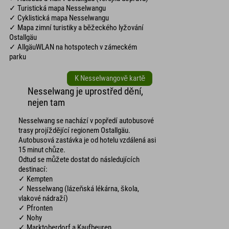
✓ Turistická mapa Nesselwangu
✓ Cyklistická mapa Nesselwangu
✓ Mapa zimní turistiky a běžeckého lyžování
Ostallgäu
✓ AllgäuWLAN na hotspotech v zámeckém
parku
K Nesselwangově kartě
Nesselwang je uprostřed dění,
nejen tam
Nesselwang se nachází v popředí autobusové
trasy projíždějící regionem Ostallgäu.
Autobusová zastávka je od hotelu vzdálená asi
15 minut chůze.
Odtud se můžete dostat do následujících
destinací:
✓ Kempten
✓ Nesselwang (lázeňská lékárna, škola,
vlakové nádraží)
✓ Pfronten
✓ Nohy
✓ Marktoberdorf a Kaufbeuren