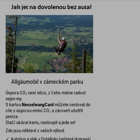
Jak jet na dovolenou bez auta!
Allgäumobil v zámeckém parku
Úspora CO₂ není něco, z čeho máme radost
nejen my.
S kartou
NesselwangCard
můžete cestovat do
cíle s úsporou emisí CO₂ a zároveň ušetřit
peníze.
Stačí ukázat kartu, nastoupit a jede se!
Zde jsou některé z vašich výhod:
✓ Autobus a vlak v Ostallgäu (veřejná doprava)