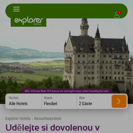
1
NEU: Climate Rate 10% bonus on overnight stays when traveling by train
Wohin
Wann
Wer
Alle Hotels
Flexibel
2 Gäste
Explorer Hotels
›
Neuschwanstein
Udělejte si dovolenou v