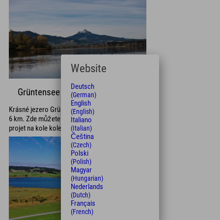
Website
Deutsch
Grüntensee
(German)
English
Krásné jezero Grüntensee je od hotelu vzdálené
(English)
6 km. Zde můžete surfovat, plachtit nebo se
Italiano
projet na kole kolem jezera.
(Italian)
Čeština
(Czech)
Polski
(Polish)
Magyar
(Hungarian)
Nederlands
(Dutch)
Français
(French)