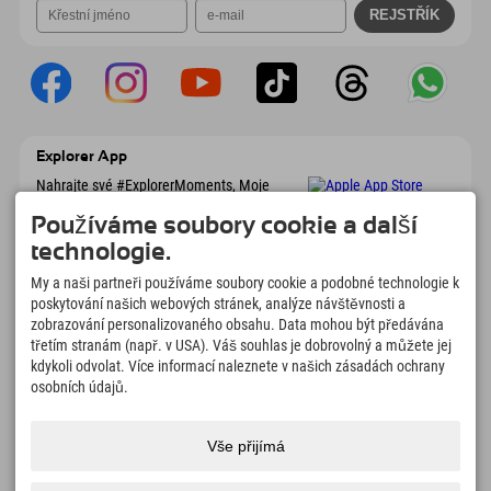
Explorer App
Nahrajte své #ExplorerMoments, Moje
Explorer To Go s přehledem rezervací,
seznamem míst, která chcete navštívit,
Používáme soubory cookie a další
přehledem restaurací a mnoha dalšími
technologie.
věcmi. Stáhněte si hned!
My a naši partneři používáme soubory cookie a podobné technologie k
poskytování našich webových stránek, analýze návštěvnosti a
Čas na chvilky objevitelů
zobrazování personalizovaného obsahu. Data mohou být předávána
třetím stranám (např. v USA). Váš souhlas je dobrovolný a můžete jej
166
4.634
km
kdykoli odvolat. Více informací naleznete v našich zásadách ochrany
Horská jezera a
Sjezdovky pro lyžování a
dobrodružné bazény
snowboarding
osobních údajů.
8.991
km
97
%
Stezky pro pěší turistiku a
Naši hosté nás doporučují
Vše přijímá
horolezectví