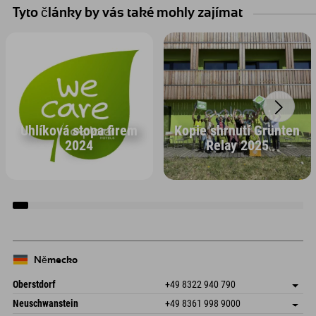
Tyto články by vás také mohly zajímat
Uhlíková stopa firem
Kopie shrnutí Grünten
2024
Relay 2025
Německo
Oberstdorf
+49 8322 940 790
An der Breitach 3
Uložit adresu
Neuschwanstein
+49 8361 998 9000
87538 Fischen I. Allgäu
Informace o příjezdu