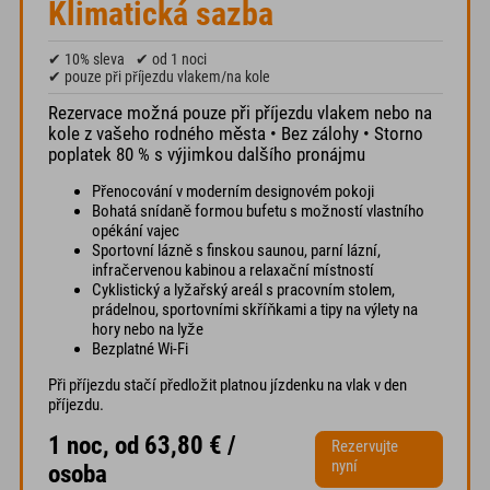
Klimatická sazba
✔ 10% sleva
✔ od 1 noci
✔ pouze při příjezdu vlakem/na kole
Rezervace možná pouze při příjezdu vlakem nebo na
kole z vašeho rodného města • Bez zálohy • Storno
poplatek 80 % s výjimkou dalšího pronájmu
Přenocování v moderním designovém pokoji
Bohatá snídaně formou bufetu s možností vlastního
opékání vajec
Sportovní lázně s finskou saunou, parní lázní,
infračervenou kabinou a relaxační místností
Cyklistický a lyžařský areál s pracovním stolem,
prádelnou, sportovními skříňkami a tipy na výlety na
hory nebo na lyže
Bezplatné Wi-Fi
Při příjezdu stačí předložit platnou jízdenku na vlak v den
příjezdu.
1 noc, od 63,80 € /
Rezervujte
nyní
osoba