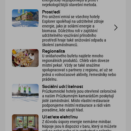
energeticky nejúspornější a proto i
nejekologičtější stavební metoda.
Prostředí
Pro snížení emisí se všechny hotely
Explorer spoléhají na udržitelné zdroje
energie, jako je solární energie a
biomasa. Důležitou roli v zajištění
udržitelného využívání přírodního
prostředí hraje také snižování odpadu a
školení zaměstnanců.
Regionalita
U snídaňového bufetu najdete mnoho
regionálních produktů. Chléb vám doveze
místní pekař. Vždy se také snažíme
spolupracovat s partnery z regionu, ať už se
jedná o volnočasové aktivity, řemeslníky nebo
prádelnu.
Sociální udržitelnost
Průzkumnické hotely jsou otevřené celoročně
a našim Průzkumným kamarádům poskytují
jisté zaměstnání. Místo vlastní restaurace
podporujeme místní restaurace a rádi vám
poradíme, kde ukojit hlad.
Ušetřete elektřinu
Z důvodu úspory energie nemáme minibar.
Nápoje jsou k dispozici v baru, který si můžete