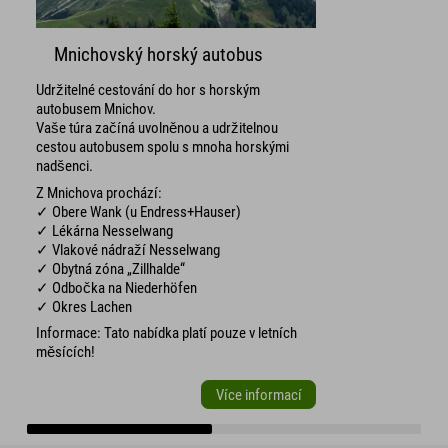
Mnichovský horský autobus
Udržitelné cestování do hor s horským
autobusem Mnichov.
Vaše túra začíná uvolněnou a udržitelnou
cestou autobusem spolu s mnoha horskými
nadšenci.
Z Mnichova prochází:
✓ Obere Wank (u Endress+Hauser)
✓ Lékárna Nesselwang
✓ Vlakové nádraží Nesselwang
✓ Obytná zóna „Zillhalde“
✓ Odbočka na Niederhöfen
✓ Okres Lachen
Informace: Tato nabídka platí pouze v letních
měsících!
Více informací