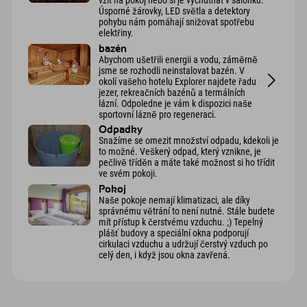
vzít na pokoj nebo si je vychutnat v salonku.
Úsporné žárovky, LED světla a detektory
pohybu nám pomáhají snižovat spotřebu
elektřiny.
bazén
Abychom ušetřili energii a vodu, záměrně
jsme se rozhodli neinstalovat bazén. V
okolí vašeho hotelu Explorer najdete řadu
jezer, rekreačních bazénů a termálních
lázní. Odpoledne je vám k dispozici naše
sportovní lázně pro regeneraci.
Odpadky
Snažíme se omezit množství odpadu, kdekoli je
to možné. Veškerý odpad, který vznikne, je
pečlivě tříděn a máte také možnost si ho třídit
ve svém pokoji.
Pokoj
Naše pokoje nemají klimatizaci, ale díky
správnému větrání to není nutné. Stále budete
mít přístup k čerstvému vzduchu. ;) Tepelný
plášť budovy a speciální okna podporují
cirkulaci vzduchu a udržují čerstvý vzduch po
celý den, i když jsou okna zavřená.