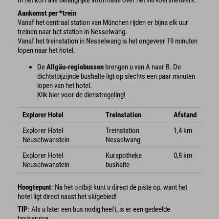
In het kort alle belangrijke informatie over het vervoersnetwerk:
Aankomst per *trein
Vanaf het centraal station van München rijden er bijna elk uur
treinen naar het station in Nesselwang.
Vanaf het treinstation in Nesselwang is het ongeveer 19 minuten
lopen naar het hotel.
De
Allgäu-regiobussen
brengen u van A naar B. De
dichtstbijzijnde bushalte ligt op slechts een paar minuten
lopen van het hotel.
Klik hier voor de dienstregeling!
Explorer Hotel
Treinstation
Afstand
Explorer Hotel
Treinstation
1,4 km
Neuschwanstein
Nesselwang
Explorer Hotel
Kurapotheke
0,8 km
Neuschwanstein
bushalte
Hoogtepunt
: Na het ontbijt kunt u direct de piste op, want het
hotel ligt direct naast het skigebied!
TIP
: Als u later een bus nodig heeft, is er een gedeelde
taxiservice.