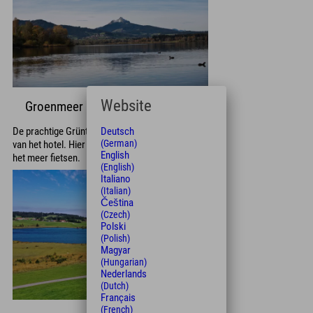
Website
Groenmeer
De prachtige Grüntensee ligt op 6 km afstand
Deutsch
(German)
van het hotel. Hier kunt u surfen, zeilen of rond
English
het meer fietsen.
(English)
Italiano
(Italian)
Čeština
(Czech)
Polski
(Polish)
Magyar
(Hungarian)
Nederlands
(Dutch)
Français
(French)