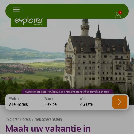
1
NEU: Climate Rate 10% bonus on overnight stays when traveling by train
Wohin
Wann
Wer
Alle Hotels
Flexibel
2 Gäste
Explorer Hotels
›
Neuschwanstein
Maak uw vakantie in