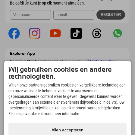
Beloofd! Je kunt je op elk moment afmelden.
Explorer App
Upload je #ExplorerMoments, Mijn Explorer
To Go met een boekingsoverzicht, bucketlist,
Wij gebruiken cookies en andere
restaurantoverzicht en nog veel meer.
technologieën.
Download nu!
Wij en onze partners gebruiken cookies en vergelijkbare technologieën
om onze website te beheren, verkeer te analyseren en
Tijd voor ontdekkingsmomenten
gepersonaliseerde content weer te geven. Gegevens kunnen worden
166
4.634
km
overgedragen aan externe dienstverleners (bijvoorbeeld in de VS). Uw
Bergmeren en
Pistes voor skiën en
toestemming is vrijwillig en kan op elk moment worden ingetrokken.
avonturenzwembaden
snowboarden
Zie ons privacybeleid voor meer informatie.
8.991
km
97
%
Paden voor wandelen en
Onze gasten bevelen ons
Allen accepteren
bergbeklimmen
aan