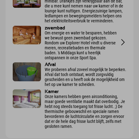
minibar. Drankjes zijn verkrijgbaar aan de bar,
die u mee kunt nemen naar uw kamer of in de
lounge kunt nuttigen. Energiezuinige lampen,
ledlampen en bewegingsmelders helpen ons
het elektriciteitsverbruik te verminderen.
zwembad
Om energie en water te besparen, hebben
we bewust geen zwembad gekozen.
Rondom uw Explorer Hotel vindt u diverse
meren, recreatiebaden en thermale
baden. 's Middags kunt u heerlijk
ontspannen in onze Sport Spa.
Afval
We proberen afval zoveel mogelijk te beperken.
Afval dat toch ontstaat, wordt zorgvuldig
gescheiden en u heeft ook de mogelijkheid om
het op uw kamer te scheiden.
Kamer
Onze kamers hebben geen airconditioning,
maar goede ventilatie maakt dat overbodig. Je
hebt nog steeds toegang tot frisse lucht. ;) De
thermische gebouwschil en speciale ramen
bevorderen de luchtcirculatie en zorgen ervoor
dat er de hele dag frisse lucht blijft, zelfs met
gesloten ramen.