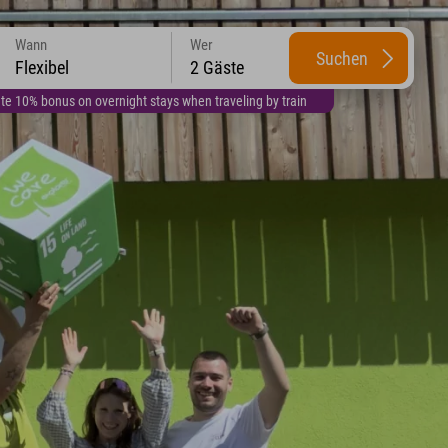
Wann
Wer
Suchen
Flexibel
2 Gäste
te 10% bonus on overnight stays when traveling by train