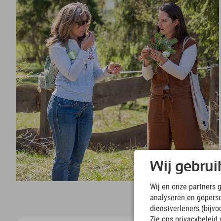
Wij gebrui
Wij en onze partners 
analyseren en gepers
dienstverleners (bijv
Zie ons privacybeleid 