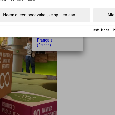
r Hotel Garmisch
(Czech)
Polski
(Polish)
Neem alleen noodzakelijke spullen aan.
Alle
Magyar
(Hungarian)
Nederlands
Instellingen
·
P
(Dutch)
Français
(French)