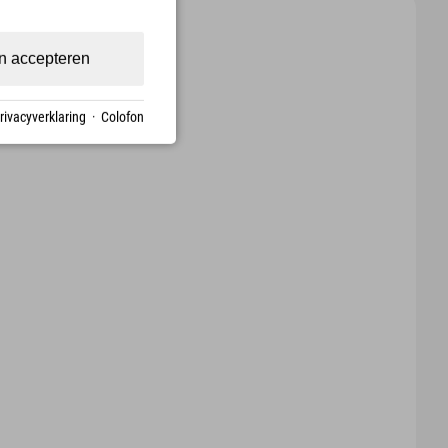
n accepteren
rivacyverklaring
·
Colofon