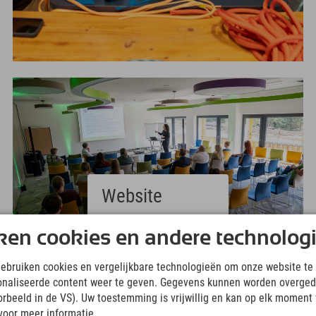
Website
Deutsch
ken cookies en andere technolog
(German)
English
gebruiken cookies en vergelijkbare technologieën om onze website te 
(English)
onaliseerde content weer te geven. Gegevens kunnen worden overged
Italiano
(Italian)
oorbeeld in de VS). Uw toestemming is vrijwillig en kan op elk moment
Čeština
voor meer informatie.