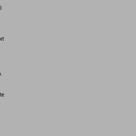
l
rt
p.
te
e
e