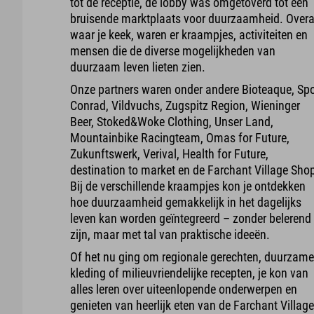
tot de receptie, de lobby was omgetoverd tot een
bruisende marktplaats voor duurzaamheid. Overa
waar je keek, waren er kraampjes, activiteiten en
mensen die de diverse mogelijkheden van
duurzaam leven lieten zien.
Onze partners waren onder andere Bioteaque, Spo
Conrad, Vildvuchs, Zugspitz Region, Wieninger
Beer, Stoked&Woke Clothing, Unser Land,
Mountainbike Racingteam, Omas for Future,
Zukunftswerk, Verival, Health for Future,
destination to market en de Farchant Village Sho
Bij de verschillende kraampjes kon je ontdekken
hoe duurzaamheid gemakkelijk in het dagelijks
leven kan worden geïntegreerd – zonder belerend 
zijn, maar met tal van praktische ideeën.
Of het nu ging om regionale gerechten, duurzam
kleding of milieuvriendelijke recepten, je kon van
alles leren over uiteenlopende onderwerpen en
genieten van heerlijk eten van de Farchant Villag