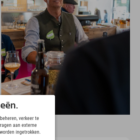
ieën.
beheren, verkeer te
ragen aan externe
 worden ingetrokken.