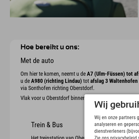
Hoe bereikt u ons:
Met de auto
Om hier te komen, neemt u de
A7 (Ulm-Füssen) tot af
u de
A980 (richting Lindau)
tot
afslag 3 Waltenhofen
via Sonthofen richting Oberstdorf.
Vlak voor u Oberstdorf binnenrijdt, vindt u het hotel a
Wij gebrui
Wij en onze partners 
Trein & Bus
analyseren en gepers
dienstverleners (bijv
Het treinstation van Oberstdorf ligt op 2,1 km van
Zie ons privacybeleid 