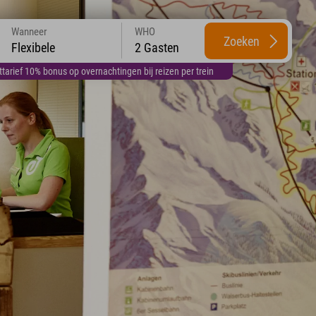
Wanneer
WHO
Zoeken
Flexibele
2 Gasten
arief 10% bonus op overnachtingen bij reizen per trein