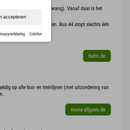
lte Breitachbrücke (Langenwang). Vanaf daar is het
n accepteren
ppen alleen regionale treinen. Bus 44 stopt slechts één
rivacyverklaring
·
Colofon
bahn.de
ldig op alle bus- en treinlijnen (met uitzondering van
n.
mona-allgaeu.de