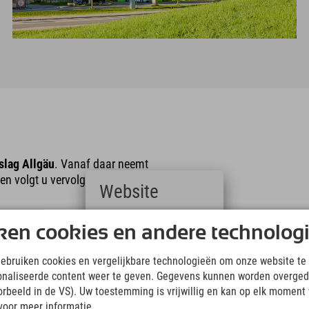
slag Allgäu
. Vanaf daar neemt
en volgt u vervolgens de B19
Website
an de rechterkant.
Deutsch
ken cookies en andere technolog
(German)
English
google.de
gebruiken cookies en vergelijkbare technologieën om onze website te 
(English)
onaliseerde content weer te geven. Gegevens kunnen worden overged
Italiano
(Italian)
oorbeeld in de VS). Uw toestemming is vrijwillig en kan op elk moment
Čeština
 het hotel en wordt bediend door regionale en intercitytreinen.
voor meer informatie.