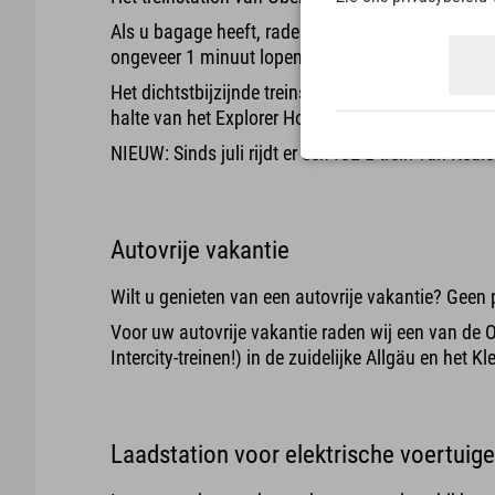
Als u bagage heeft, raden wij u aan een taxi of 
ongeveer 1 minuut lopen naar het hotel.
Het dichtstbijzijnde treinstation is Langenwang. H
halte van het Explorer Hotel.
NIEUW: Sinds juli rijdt er een ICE-L trein van Keul
Autovrije vakantie
Wilt u genieten van een autovrije vakantie? Geen p
Voor uw autovrije vakantie raden wij een van de O
Intercity-treinen!) in de zuidelijke Allgäu en het
Laadstation voor elektrische voertuig