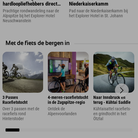
hardloopliefhebbers direct
Niederkaiserkamm
vanuit het Explorer Hotel
Prachtige rondwandeling naar de
Pad naar de Niederkaiserkamm bij
Alpspitze bij het Explorer Hotel
het Explorer Hotel in St. Johann
Neuschwanstein
Met de fiets de bergen in
3 Passes
4-meren-racefietstocht
Naar Innsbruck en
Racefietstocht
in de Zugspitze-regio
terug - Kühtai Saddle
Over 3 passen met de
Ontdek de
Kühtaisattel racefiets-
racefiets rond
Alpenvoorlanden
en grindtocht in het
Hinterstoder
Ötztal