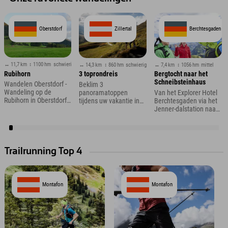
Oberstdorf
Zillertal
Berchtesgaden
↔ 11,7 km
↕ 1100 hm
schwierig
↔ 14,3 km
↕ 860 hm
schwierig
↔ 7,4 km
↕ 1056 hm
mittel
Rubihorn
3 toprondreis
Bergtocht naar het
Schneibsteinhaus
Wandelen Oberstdorf -
Beklim 3
Wandeling op de
panoramatoppen
Van het Explorer Hotel
Rubihorn in Oberstdorf
tijdens uw vakantie in
Berchtesgaden via het
in de Allgäu
het Zillertal
Jenner-dalstation naar
de Königsbachalm en
verder
Trailrunning Top 4
Montafon
Montafon