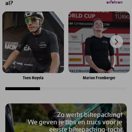
erfahren
al?
Toen Noyola
Marion Fromberger
Zo werkt bikepacking!
We geven je tips en trucs voor je
eerste bikepacking-tocht