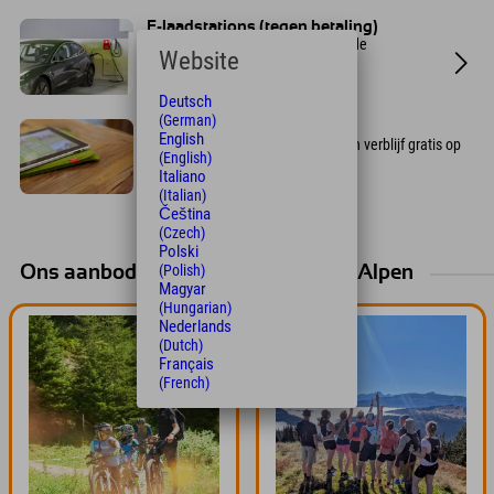
E-laadstations (tegen betaling)
Er zijn vier openbare laadpalen in de
Website
ondergrondse parkeergarage. Elke
parkeerplaats kost € 8,80.
Deutsch
(German)
Gratis wifi
English
Explorer-gasten kunnen tijdens hun verblijf gratis op
(English)
internet surfen via Wi-Fi.
Italiano
(Italian)
Čeština
(Czech)
Polski
(Polish)
Ons aanbod voor uw vakantie in de Alpen
Magyar
(Hungarian)
Nederlands
(Dutch)
Français
(French)