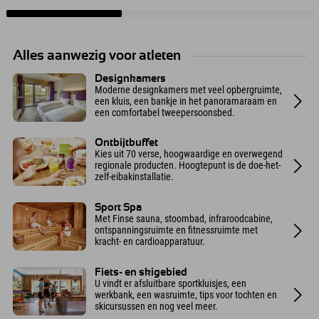
Alles aanwezig voor atleten
Designkamers
Moderne designkamers met veel opbergruimte,
een kluis, een bankje in het panoramaraam en
een comfortabel tweepersoonsbed.
Ontbijtbuffet
Kies uit 70 verse, hoogwaardige en overwegend
regionale producten. Hoogtepunt is de doe-het-
zelf-eibakinstallatie.
Sport Spa
Met Finse sauna, stoombad, infraroodcabine,
ontspanningsruimte en fitnessruimte met
kracht- en cardioapparatuur.
Fiets- en skigebied
U vindt er afsluitbare sportkluisjes, een
werkbank, een wasruimte, tips voor tochten en
skicursussen en nog veel meer.