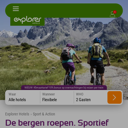
1
NIEUW: Klimaattarief 10% bonus op overnachtingen bij reizen per trein
Waar
Wanneer
WHO
Alle hotels
Flexibele
2 Gasten
Explorer Hotels
›
Sport & Action
De bergen roepen. Sportief