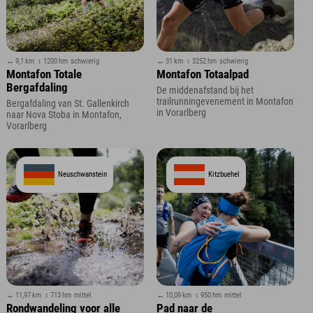
↔ 9,1 km
↕ 1200 hm
schwierig
↔ 31 km
↕ 3252 hm
schwierig
Montafon Totale
Montafon Totaalpad
Bergafdaling
De middenafstand bij het
trailrunningevenement in Montafon
Bergafdaling van St. Gallenkirch
in Vorarlberg
naar Nova Stoba in Montafon,
Vorarlberg
Neuschwanstein
Kitzbuehel
↔ 11,97 km
↕ 713 hm
mittel
↔ 10,09 km
↕ 950 hm
mittel
Rondwandeling voor alle
Pad naar de