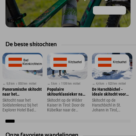
Deze kant op!
De beste skitochten
Bad
Kitzbuehel
Kitzbuehel
Kleinkirchheim
↔ 9,8 km
↕ 850 hm
mittel
↔ 5 km
↕ 1109 hm
mittel
↔ 4,4 km
↕ 920 hm
mittel
Panoramische skitocht
Populaire
De Harschbichel -
naar het
skitourklassieker naar
ideale skitocht voor
Soldatenkreuz
de Ellmauer Tor en
beginners en
Skitocht naar het
Skitocht op de Wilder
Skitocht op de
Hintere Goinger Halt
avondwandelaars
Soldatenkreuz bij het
Kaiser in Tirol: Door de
Harschbichl in St.
Explorer Hotel Bad
Kübelkar naar de
Johann in Tirol,
Kleinkirchheim
Ellmauer Tor
Oostenrijk
Onze favoriete wandelingen