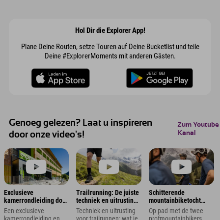
Hol Dir die Explorer App!
Plane Deine Routen, setze Touren auf Deine Bucketlist und teile
Deine #ExplorerMoments mit anderen Gästen.
Genoeg gelezen? Laat u inspireren
Zum Youtube
Kanal
door onze video's!
Exclusieve
Trailrunning: De juiste
Schitterende
kamerrondleiding door
techniek en uitrusting
mountainbiketocht
de Explorer Hotels in
voor hardlopen in de
naar de Hahnenkamm
Een exclusieve
Techniek en uitrusting
Op pad met de twee
de Alpen met
bergen
in de Kitzbüheler
kamerrondleiding en
voor trailrunnen: wat je
profmountainbikers