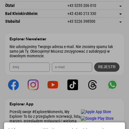
6272 Kaltenbach im Zillertal
Informacje o przyjeździe
Wyślij e-mail
Freizeitpark 10
Zapisz adres
Austria
Książka
Ötztal
+43 5255 206 010
4573 Hinterstoder
Informacje o przyjeździe
Wyślij e-mail
Gscheat 14
Zapisz adres
Austria
Książka
Bad Kleinkirchheim
+43 4240 213 330
6441 Umhausen
Informacje o przyjeździe
Wyślij e-mail
Dorfstraße 24
Zapisz adres
Austria
Książka
Stubaital
+43 5226 398500
9546 Bad Kleinkirchheim
Informacje o przyjeździe
Wyślij e-mail
Wiesenweg 6
Zapisz adres
Austria
Książka
6167 Neustift im Stubaital
Informacje o przyjeździe
Wyślij e-mail
Austria
Książka
Explorer Newsletter
Wyślij e-mail
Nie udostępnimy Twojego adresu e-mail. Nie znosimy spamu tak
samo jak Ty. Obiecujemy! Możesz zrezygnować z subskrypcji w
dowolnym momencie.
Explorer App
Prześlij swoje #ExplorerMoments, My
Explorer To Go z przeglądem rezerwacji, listą
marzeń, przeglądem restauracji i wieloma
innymi. Pobierz teraz!