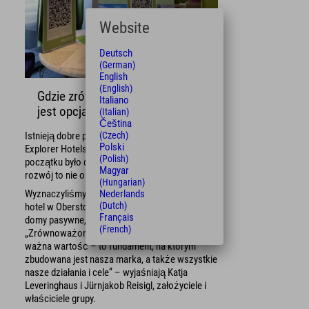
Website
Deutsch
(German)
English
(English)
Gdzie zrównoważony rozwój nie
Italiano
jest opcją, ale koniecznością
(Italian)
Čeština
Istnieją dobre powody, dla których stworzyliśmy
(Czech)
Polski
Explorer Hotels Eco Lounge: od samego
(Polish)
początku było dla nas jasne, że zrównoważony
Magyar
rozwój to nie opcja, lecz konieczność.
(Hungarian)
Wyznaczyliśmy kurs budując nasz pierwszy
Nederlands
(Dutch)
hotel w Oberstdorfie – i to nie tylko budując
Français
domy pasywne, z których jesteśmy znani.
(French)
„Zrównoważony rozwój to coś więcej niż
ważna wartość – to fundament, na którym
zbudowana jest nasza marka, a także wszystkie
nasze działania i cele” – wyjaśniają Katja
Leveringhaus i Jürnjakob Reisigl, założyciele i
właściciele grupy.