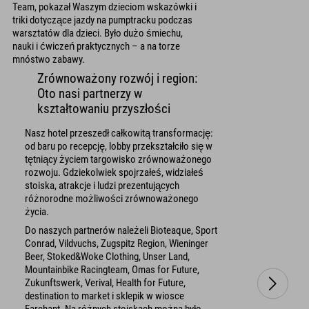
Team, pokazał Waszym dzieciom wskazówki i
triki dotyczące jazdy na pumptracku podczas
warsztatów dla dzieci. Było dużo śmiechu,
nauki i ćwiczeń praktycznych – a na torze
mnóstwo zabawy.
Zrównoważony rozwój i region:
Oto nasi partnerzy w
kształtowaniu przyszłości
Nasz hotel przeszedł całkowitą transformację:
od baru po recepcję, lobby przekształciło się w
tętniący życiem targowisko zrównoważonego
rozwoju. Gdziekolwiek spojrzałeś, widziałeś
stoiska, atrakcje i ludzi prezentujących
różnorodne możliwości zrównoważonego
życia.
Do naszych partnerów należeli Bioteaque, Sport
Conrad, Vildvuchs, Zugspitz Region, Wieninger
Beer, Stoked&Woke Clothing, Unser Land,
Mountainbike Racingteam, Omas for Future,
Zukunftswerk, Verival, Health for Future,
destination to market i sklepik w wiosce
Farchant. Na różnych stoiskach można było