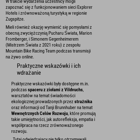
W trakcie wydarzenia uczestnicy mogli
zapoznać się z funkcjonowaniem sieci Explorer
Hotels i zrównoważoną turystyką w regionie
Zugspitze.
Mieli również okazję wymienić się pomysłami z
obecną zwyciężczynią Pucharu Świata, Marion
Fromberger, i Simonem Gegenheimerem
(Mistrzem Świata z 2021 roku) z zespołu
Mountain Bike Racing Team podczas transmisji
na żywo online.
Praktyczne wskazówki i ich
wdrażanie
Praktyczne wskazówki były dostępne m.in.
podczas
spaceru z ziołami z Vildvuchs
,
warsztatów na temat świadomości
ekologicznej prowadzonych przez
strażnika
oraz informacji od Tanji Brunnhuber na temat
Wewnętrznych Celów Rozwoju
, które promują
takie umiejętności, jak autorefleksja, empatia i
współpraca na rzecz zrównoważonego
rozwoju.
„Tutaj odwiedzający nie tylko otrzymywali