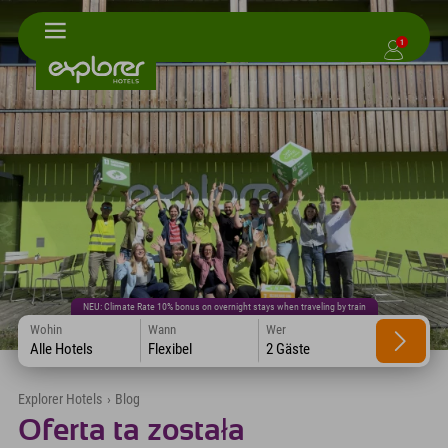
1
NEU: Climate Rate 10% bonus on overnight stays when traveling by train
Wohin
Wann
Wer
Alle Hotels
Flexibel
2 Gäste
Explorer Hotels
›
Blog
Oferta ta została