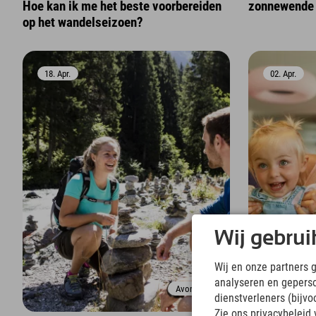
Hoe kan ik me het beste voorbereiden
zonnewende 
op het wandelseizoen?
18. Apr.
02. Apr.
Wij gebrui
Wij en onze partners 
analyseren en gepers
Avontuur
dienstverleners (bijv
Zie ons privacybeleid 