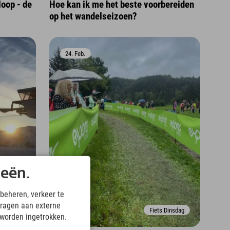
loop - de
Hoe kan ik me het beste voorbereiden
op het wandelseizoen?
24. Feb.
ieën.
beheren, verkeer te
ragen aan externe
vontuur
Fiets Dinsdag
 worden ingetrokken.