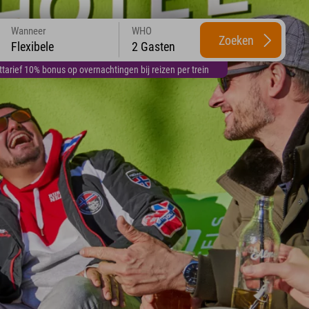
Wanneer
WHO
Zoeken
Flexibele
2 Gasten
arief 10% bonus op overnachtingen bij reizen per trein