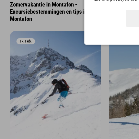
Zomervakantie in Montafon -
Tips voor de
Excursiebestemmingen en tips in
Montafon
17. Feb.
15. Feb.