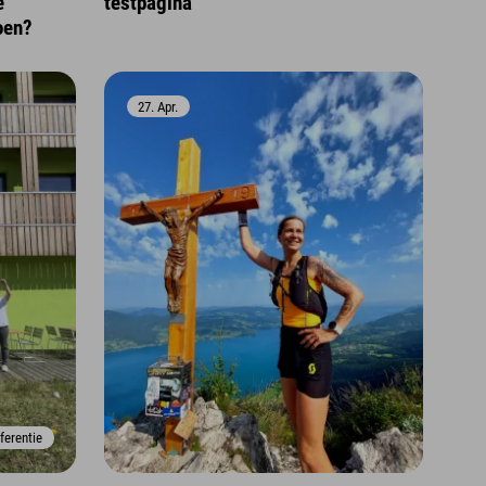
e
testpagina
oen?
27. Apr.
ferentie