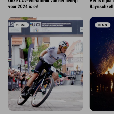
Onze CO2-voetafdruk van het bedrijf
Het is bijna 
voor 2024 is er!
Bayrischzell
26. Mei.
18. Mei.