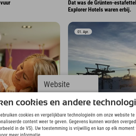
vuur
Dat was de Grünten-estafette
Explorer Hotels waren erbij.
01. Apr.
Website
Deutsch
ken cookies en andere technolog
(German)
English
gebruiken cookies en vergelijkbare technologieën om onze website te 
(English)
onaliseerde content weer te geven. Gegevens kunnen worden overged
Italiano
Avontuur
A
(Italian)
oorbeeld in de VS). Uw toestemming is vrijwillig en kan op elk moment
Čeština
voor meer informatie.