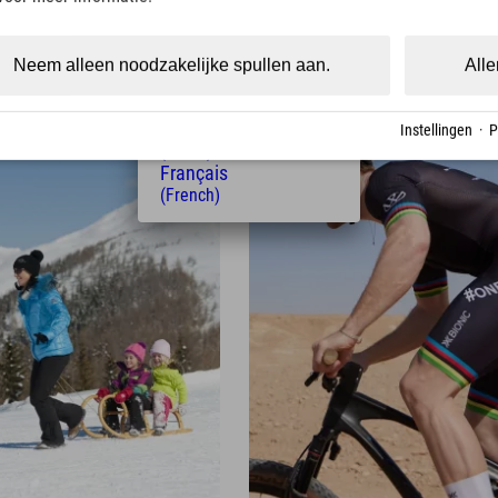
 paasvakantie
Skiën bij zonsopgang – magi
(Czech)
Polski
dat wordt het niet.
(Polish)
Neem alleen noodzakelijke spullen aan.
Alle
Magyar
(Hungarian)
Nederlands
Instellingen
·
P
22. Jan.
(Dutch)
Français
(French)