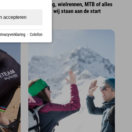
scher dan
Trailrunning, wielrennen, MTB of alles
bij elkaar - wij staan aan de start
n accepteren
rivacyverklaring
·
Colofon
19. Jan.