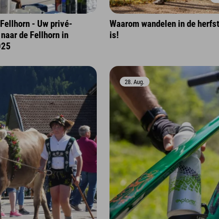
 Fellhorn - Uw privé-
Waarom wandelen in de herfst
naar de Fellhorn in
is!
025
28. Aug.