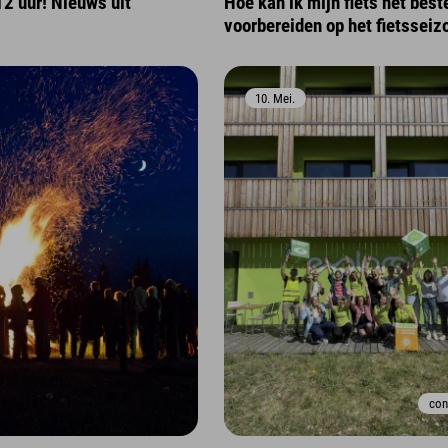
12 uur! Nieuws uit
Hoe kan ik mijn fiets het best
voorbereiden op het fietsseiz
10. Mei.
con