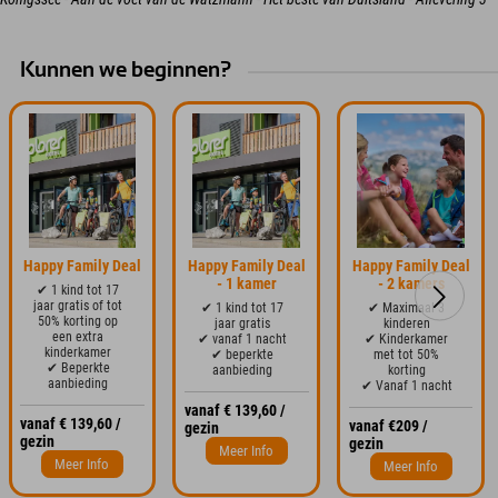
Kunnen we beginnen?
Happy Family Deal
Happy Family Deal
Happy Family Deal
- 1 kamer
- 2 kamers
✔ 1 kind tot 17
jaar gratis of tot
✔ 1 kind tot 17
✔ Maximaal 3
50% korting op
jaar gratis
kinderen
een extra
✔ vanaf 1 nacht
✔ Kinderkamer
kinderkamer
✔ beperkte
met tot 50%
✔ Beperkte
aanbieding
korting
aanbieding
✔ Vanaf 1 nacht
vanaf € 139,60 /
vanaf € 139,60 /
vanaf €209 /
gezin
gezin
gezin
Meer Info
Meer Info
Meer Info