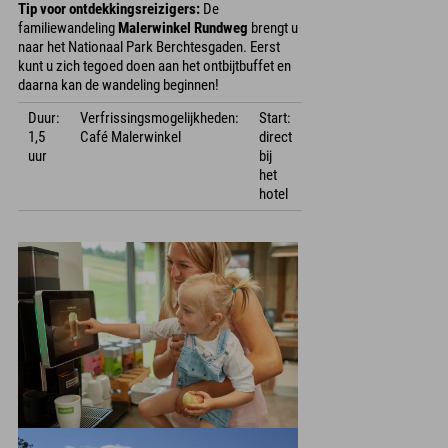
Tip voor ontdekkingsreizigers:
De
familiewandeling
Malerwinkel Rundweg
brengt u
naar het Nationaal Park Berchtesgaden. Eerst
kunt u zich tegoed doen aan het ontbijtbuffet en
daarna kan de wandeling beginnen!
Duur:
Verfrissingsmogelijkheden:
Start:
1,5
Café Malerwinkel
direct
uur
bij
het
hotel