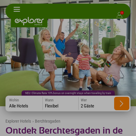
1
NEU: Climate Rate 10% bonus on overnight stays when traveling by train
Wohin
Wann
Wer
Alle Hotels
Flexibel
2 Gäste
Explorer Hotels
›
Berchtesgaden
Ontdek Berchtesgaden in de