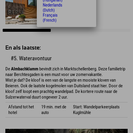
(Hungarian)
Nederlands
(Dutch)
Français
(French)
En als laatste:
#5. Wateravontuur
De
Almbachklamm
bevindt zich in Marktschellenberg. Deze familietrip
naar Berchtesgaden is een must voor uw zomervakantie.
Wist je dat? De kloof is een van de langste en mooiste kloven van
Beieren. Ook de laatste kogelmolen van Duitsland staat hier. Door de
kloof zelf loopt een prachtig wandelpad. De kortere route naar de
Sulzerwaterval duurt ongeveer 2 uur.
Afstand tot het
19 min. met de
Start: Wandelparkeerplaats
hotel
auto
Kuglmühle