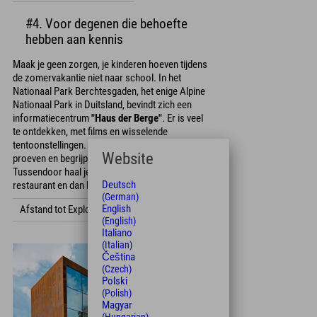
#4. Voor degenen die behoefte
hebben aan kennis
Maak je geen zorgen, je kinderen hoeven tijdens
de zomervakantie niet naar school. In het
Nationaal Park Berchtesgaden, het enige Alpine
Nationaal Park in Duitsland, bevindt zich een
informatiecentrum
"Haus der Berge"
. Er is veel
te ontdekken, met films en wisselende
tentoonstellingen. De natuur zien, horen, voelen,
Website
proeven en begrijpen, dat is hier het motto.
Tussendoor haal je nog een hapje in het
Deutsch
restaurant en dan kun je weer verder!
(German)
English
Afstand tot Explorer Hotel
(English)
Italiano
(Italian)
Čeština
(Czech)
Polski
(Polish)
Magyar