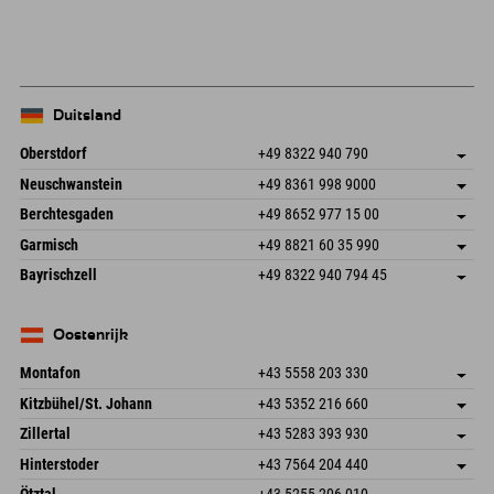
Duitsland
Oberstdorf
+49 8322 940 790
An der Breitach 3
Adres opslaan
Neuschwanstein
+49 8361 998 9000
87538 Fischen I. Allgäu
Aankomstinformatie
An der Riese 45
Adres opslaan
Duitsland
Booking
Berchtesgaden
+49 8652 977 15 00
87484 Nesselwang im Allgäu
Aankomstinformatie
E-mail verzenden
Hofreitstr. 7
Adres opslaan
Duitsland
Booking
Garmisch
+49 8821 60 35 990
83471 Schönau am Königssee
Aankomstinformatie
E-mail verzenden
Frickenstraße 22
Adres opslaan
Duitsland
Booking
Bayrischzell
+49 8322 940 794 45
82490 Farchant
Aankomstinformatie
E-mail verzenden
Seebergstr. 17
Adres opslaan
Duitsland
Booking
83735 Bayrischzell
Aankomstinformatie
E-mail verzenden
Duitsland
Booking
Oostenrijk
E-mail verzenden
Montafon
+43 5558 203 330
Dorfstr. 127b
Adres opslaan
Kitzbühel/St. Johann
+43 5352 216 660
6793 Gaschurn/Montafon
Aankomstinformatie
Speckbacherstraße 87
Adres opslaan
Oostenrijk
Booking
Zillertal
+43 5283 393 930
6380 St. Johann in Tirol
Aankomstinformatie
E-mail verzenden
Schmiedau 2
Adres opslaan
Oostenrijk
Booking
Hinterstoder
+43 7564 204 440
6272 Kaltenbach im Zillertal
Aankomstinformatie
E-mail verzenden
Freizeitpark 10
Adres opslaan
Oostenrijk
Booking