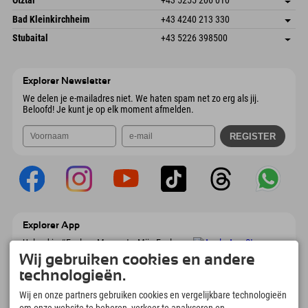
Ötztal
+43 5255 206 010
4573 Hinterstoder
Aankomstinformatie
E-mail verzenden
Gscheat 14
Adres opslaan
Oostenrijk
Booking
Bad Kleinkirchheim
+43 4240 213 330
6441 Umhausen
Aankomstinformatie
E-mail verzenden
Dorfstraße 24
Adres opslaan
Oostenrijk
Booking
Stubaital
+43 5226 398500
9546 Bad Kleinkirchheim
Aankomstinformatie
E-mail verzenden
Wiesenweg 6
Adres opslaan
Oostenrijk
Booking
6167 Neustift im Stubaital
Aankomstinformatie
E-mail verzenden
Oostenrijk
Booking
Explorer Newsletter
E-mail verzenden
We delen je e-mailadres niet. We haten spam net zo erg als jij.
Beloofd! Je kunt je op elk moment afmelden.
Explorer App
Upload je #ExplorerMoments, Mijn Explorer
To Go met een boekingsoverzicht, bucketlist,
Wij gebruiken cookies en andere
restaurantoverzicht en nog veel meer.
technologieën.
Download nu!
Wij en onze partners gebruiken cookies en vergelijkbare technologieën