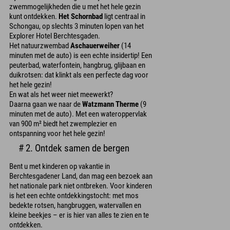
zwemmogelijkheden die u met het hele gezin
kunt ontdekken.
Het Schornbad
ligt centraal in
Schongau, op slechts 3 minuten lopen van het
Explorer Hotel Berchtesgaden.
Het natuurzwembad
Aschauerweiher
(14
minuten met de auto) is een echte insidertip! Een
peuterbad, waterfontein, hangbrug, glijbaan en
duikrotsen: dat klinkt als een perfecte dag voor
het hele gezin!
En wat als het weer niet meewerkt?
Daarna gaan we naar de
Watzmann Therme
(9
minuten met de auto). Met een wateroppervlak
van 900 m² biedt het zwemplezier en
ontspanning voor het hele gezin!
# 2. Ontdek samen de bergen
Bent u met kinderen op vakantie in
Berchtesgadener Land, dan mag een bezoek aan
het nationale park niet ontbreken. Voor kinderen
is het een echte ontdekkingstocht: met mos
bedekte rotsen, hangbruggen, watervallen en
kleine beekjes – er is hier van alles te zien en te
ontdekken.