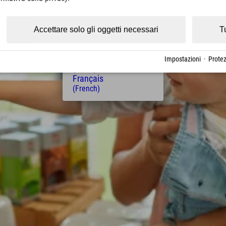
(Czech)
Polski
(Polish)
Accettare solo gli oggetti necessari
T
Magyar
(Hungarian)
Nederlands
Impostazioni
·
Protez
(Dutch)
Français
(French)