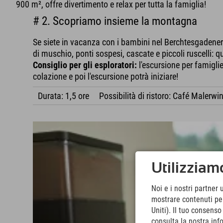
900 m², offre divertimento e relax per tutta la famiglia!
# 2. Scopriamo insieme la montagna
Se siete in vacanza con i bambini nel Berchtesgadener 
di muschio, ponti sospesi, cascate e piccoli ruscelli: q
Consiglio per gli esploratori:
l'escursione per famigli
colazione e poi l'escursione potrà iniziare!
Durata: 1,5 ore
Possibilità di ristoro: Café Malerwi
Utilizziamo
Noi e i nostri partner 
mostrare contenuti pers
Uniti). Il tuo consens
consulta la nostra inf