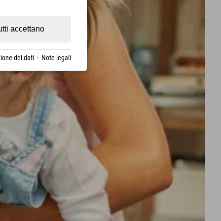
utti accettano
ione dei dati
·
Note legali