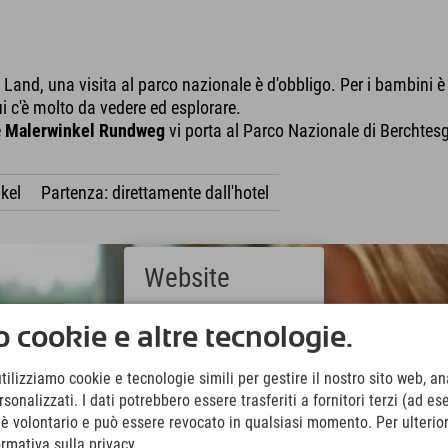
Land, una visita al parco nazionale è d'obbligo. Per i bambini è 
ui c'è molto da vedere ed esplorare.
e
Malerwinkel Rundweg
vi porta al Parco Nazionale di Berchtesga
nkel
Partenza: direttamente dall'hotel
Website
Deutsch
 cookie e altre tecnologie.
(German)
English
utilizziamo cookie e tecnologie simili per gestire il nostro sito web, ana
(English)
onalizzati. I dati potrebbero essere trasferiti a fornitori terzi (ad es
Italiano
(Italian)
o è volontario e può essere revocato in qualsiasi momento. Per ulterior
Čeština
ormativa sulla privacy.