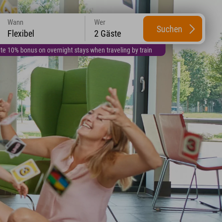
Wann
Wer
Suchen
Flexibel
2 Gäste
te 10% bonus on overnight stays when traveling by train