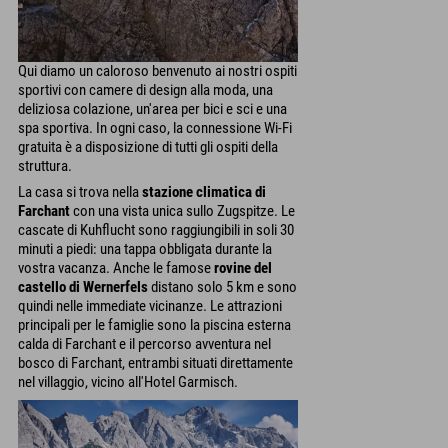
Qui diamo un caloroso benvenuto ai nostri ospiti
sportivi con camere di design alla moda, una
deliziosa colazione, un'area per bici e sci e una
spa sportiva. In ogni caso, la connessione Wi-Fi
gratuita è a disposizione di tutti gli ospiti della
struttura.
La casa si trova nella
stazione climatica di
Farchant
con una vista unica sullo Zugspitze. Le
cascate di Kuhflucht sono raggiungibili in soli 30
minuti a piedi: una tappa obbligata durante la
vostra vacanza. Anche le famose
rovine del
castello di Wernerfels
distano solo 5 km e sono
quindi nelle immediate vicinanze. Le attrazioni
principali per le famiglie sono la piscina esterna
calda di Farchant e il percorso avventura nel
bosco di Farchant, entrambi situati direttamente
nel villaggio, vicino all'Hotel Garmisch.