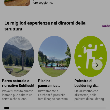
loro soggiorno.
Le migliori esperienze nei dintorni della
mehr
struttura
Parco naturale e
Piscina
Palestra di
ricreativo Kuhflucht
panoramica
bouldering di
Farchant
Garmisch
Prova tu stesso quanto
Direttamente a
Sia all'interno che
lontano può saltare un
Farchant è possibile
all'esterno, nella
cervo o che suono
fare il bagno con vista
palestra di bouldering
produce un organo di
sullo Zugspitze.
di Garmisch-
un albero! Riesci a
Divertenti scivoli e
Partenkirchen troverete