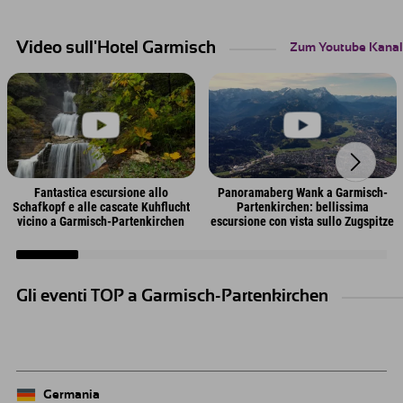
indovinare come si
trampolini renderanno
tutto ciò che vi serve
chiama questo albero?
perfetta la giornata in
per una perfetta
Questo e molto altro vi
famiglia.
giornata di bouldering.
aspetta nel
Video sull'Hotel Garmisch
Zum Youtube Kanal
Föhrenheide!
Fantastica escursione allo
Panoramaberg Wank a Garmisch-
Schafkopf e alle cascate Kuhflucht
Partenkirchen: bellissima
vicino a Garmisch-Partenkirchen
escursione con vista sullo Zugspitze
Gli eventi TOP a Garmisch-Partenkirchen
Germania