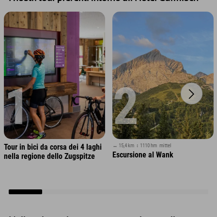
1
2
↔ 15,4 km
↕ 1110 hm
mittel
Tour in bici da corsa dei 4 laghi
Escursione al Wank
nella regione dello Zugspitze