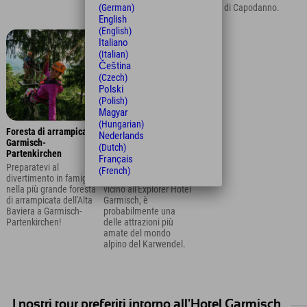
Partenkirchen.
gli sci di Capodanno.
(German)
English
(English)
Italiano
(Italian)
Čeština
(Czech)
Polski
(Polish)
Magyar
(Hungarian)
Foresta di arrampicata
Escursione attraverso
Nederlands
Garmisch-
la gola degli spiriti di
(Dutch)
Partenkirchen
Leutasch a Mittenwald
Français
Preparatevi al
La gola degli spiriti di
(French)
divertimento in famiglia
Leutasch a Mittenwald,
nella più grande foresta
vicino all'Explorer Hotel
di arrampicata dell'Alta
Garmisch, è
Baviera a Garmisch-
probabilmente una
Partenkirchen!
delle attrazioni più
amate del mondo
alpino del Karwendel.
I nostri tour preferiti intorno all'Hotel Garmisch