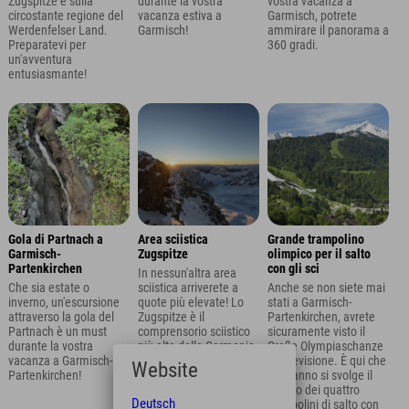
Zugspitze e sulla
durante la vostra
vostra vacanza a
circostante regione del
vacanza estiva a
Garmisch, potrete
Werdenfelser Land.
Garmisch!
ammirare il panorama a
Preparatevi per
360 gradi.
un'avventura
entusiasmante!
Gola di Partnach a
Area sciistica
Grande trampolino
Garmisch-
Zugspitze
olimpico per il salto
Partenkirchen
con gli sci
In nessun'altra area
Che sia estate o
sciistica arriverete a
Anche se non siete mai
inverno, un'escursione
quote più elevate! Lo
stati a Garmisch-
attraverso la gola del
Zugspitze è il
Partenkirchen, avrete
Partnach è un must
comprensorio sciistico
sicuramente visto il
durante la vostra
più alto della Germania
Große Olympiaschanze
vacanza a Garmisch-
e merita sicuramente
in televisione. È qui che
Website
Partenkirchen!
una visita durante la
ogni anno si svolge il
vostra vacanza sugli sci
Torneo dei quattro
Deutsch
a Garmisch-
trampolini di salto con