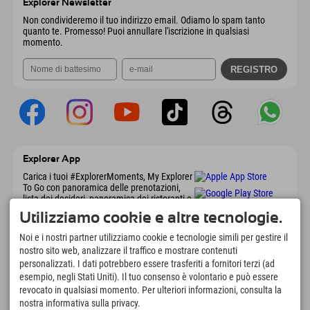
Explorer Newsletter
Invia email
Non condivideremo il tuo indirizzo email. Odiamo lo spam tanto
quanto te. Promesso! Puoi annullare l'iscrizione in qualsiasi
momento.
Explorer App
Carica i tuoi #ExplorerMoments, My Explorer
To Go con panoramica delle prenotazioni,
lista dei desideri, panoramica dei ristoranti e
molto altro. Scaricalo subito!
Utilizziamo cookie e altre tecnologie.
Noi e i nostri partner utilizziamo cookie e tecnologie simili per gestire il
È tempo di momenti da esploratore
nostro sito web, analizzare il traffico e mostrare contenuti
personalizzati. I dati potrebbero essere trasferiti a fornitori terzi (ad
166
4.634
km
esempio, negli Stati Uniti). Il tuo consenso è volontario e può essere
Laghi di montagna e piscine
Piste per lo sci e lo
revocato in qualsiasi momento. Per ulteriori informazioni, consulta la
avventura
snowboard
nostra informativa sulla privacy.