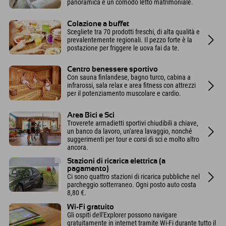
panoramica e un comodo letto matrimoniale.
Colazione a buffet
Scegliete tra 70 prodotti freschi, di alta qualità e
prevalentemente regionali. Il pezzo forte è la
postazione per friggere le uova fai da te.
Centro benessere sportivo
Con sauna finlandese, bagno turco, cabina a
infrarossi, sala relax e area fitness con attrezzi
per il potenziamento muscolare e cardio.
Area Bici e Sci
Troverete armadietti sportivi chiudibili a chiave,
un banco da lavoro, un'area lavaggio, nonché
suggerimenti per tour e corsi di sci e molto altro
ancora.
Stazioni di ricarica elettrica (a
pagamento)
Ci sono quattro stazioni di ricarica pubbliche nel
parcheggio sotterraneo. Ogni posto auto costa
8,80 €.
Wi-Fi gratuito
Gli ospiti dell'Explorer possono navigare
gratuitamente in internet tramite Wi-Fi durante tutto il