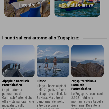
incontro
Contatti e arrivo
I punti salienti attorno allo Zugspitze:
AlpspiX a Garmisch
Eibsee
Zugspitze vicino a
Partenkirchen
Garmisch-
Il lago Eibsee, ai piedi
Partenkirchen
La piattaforma
dello Zugspitze, è uno
panoramica di
dei laghi più belli della
Lo Zugspitze, con i suoi
Garmisch-Partenkirchen
Baviera. Ma oltre al
2.962 metri, è la
offre viste panoramiche
panorama, c'è molto
montagna più alta della
mozzafiato sullo
altro da scoprire
Germania. Durante la