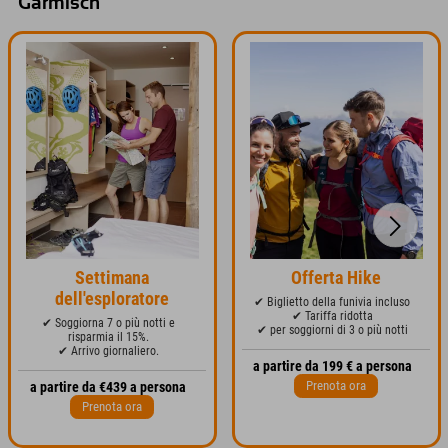
Garmisch
Settimana
Offerta Hike
dell'esploratore
✔ Biglietto della funivia incluso
✔ Tariffa ridotta
✔ Soggiorna 7 o più notti e
✔ per soggiorni di 3 o più notti
risparmia il 15%.
✔ Arrivo giornaliero.
a partire da 199 € a persona
Prenota ora
a partire da €439 a persona
Prenota ora