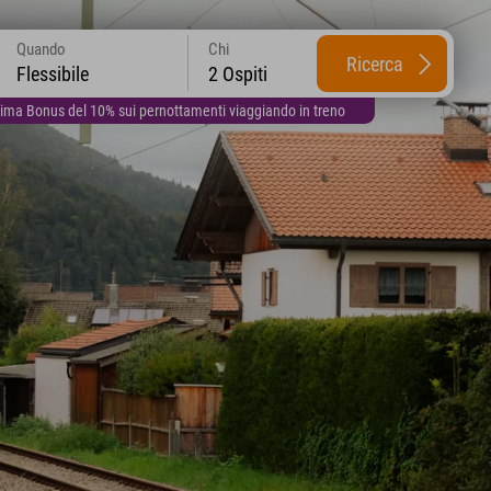
Quando
Chi
Ricerca
Flessibile
2 Ospiti
lima Bonus del 10% sui pernottamenti viaggiando in treno