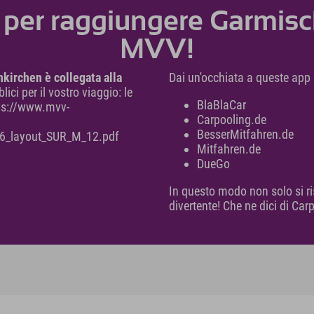
per raggiungere Garmisch
MVV!
kirchen è collegata alla
Dai un'occhiata a queste app 
ici per il vostro viaggio: le
BlaBlaCar
ps://www.mvv-
Carpooling.de
BesserMitfahren.de
6_layout_SUR_M_12.pdf
Mitfahren.de
DueGo
In questo modo non solo si r
divertente! Che ne dici di Ca