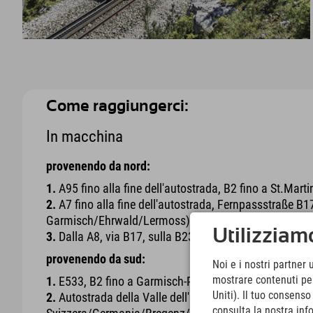
Come raggiungerci:
In macchina
provenendo da nord:
1.
A95 fino alla fine dell'autostrada, B2 fino a St.Mart
2.
A7 fino alla fine dell'autostrada, Fernpassstraße B1
Garmisch/Ehrwald/Lermoss), B23
Utilizziamo
3.
Dalla A8, via B17, sulla B23, B2
provenendo da sud:
Noi e i nostri partner 
mostrare contenuti pers
1.
E533, B2 fino a Garmisch-Partenkirchen
Uniti). Il tuo consens
2.
Autostrada della Valle dell'Inn A12 (seguire la direz
consulta la nostra inf