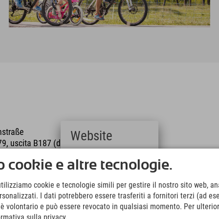
instraße
Website
79, uscita B187 (direzione
Deutsch
 cookie e altre tecnologie.
(German)
English
utilizziamo cookie e tecnologie simili per gestire il nostro sito web, ana
(English)
onalizzati. I dati potrebbero essere trasferiti a fornitori terzi (ad es
Italiano
(Italian)
o è volontario e può essere revocato in qualsiasi momento. Per ulterior
ione
Čeština
ormativa sulla privacy.