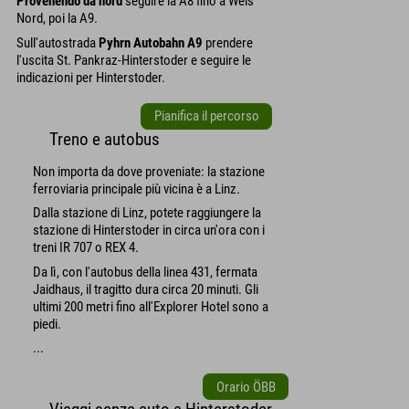
Provenendo da nord
seguire la A8 fino a Wels
Nord, poi la A9.
Sull'autostrada
Pyhrn Autobahn A9
prendere
l'uscita St. Pankraz-Hinterstoder e seguire le
indicazioni per Hinterstoder.
Pianifica il percorso
Treno e autobus
Non importa da dove proveniate: la stazione
ferroviaria principale più vicina è a Linz.
Dalla stazione di Linz, potete raggiungere la
stazione di Hinterstoder in circa un'ora con i
treni IR 707 o REX 4.
Da lì, con l'autobus della linea 431, fermata
Jaidhaus, il tragitto dura circa 20 minuti. Gli
ultimi 200 metri fino all'Explorer Hotel sono a
piedi.
...
Orario ÖBB