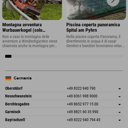
Montagna avventura
Piscina coperta panoramica
Wurbauerkogel (solo
Spital am Pyhrn
parzialmente operativa
Non a caso la montagna delle
Nella piscina coperta Panorama, il
nell'estate 2026)
avventure a Windischgarsten viene
divertimento in acqua è di casa!
chiamata anche la montagna per
Genitori e bambini troveranno relax e
famiglie della regione turistica Pyhrn-
tanto divertimento in acqua tutto
Priel. Dopotutto, qui c'è
l'anno, con viste panoramiche!
semplicemente tutto ciò che il cuore
di ogni piccolo e grande esploratore
desidera!
Germania
Oberstdorf
+49 8322 940 790
An der Breitach 3
Salva indirizzo
Neuschwanstein
+49 8361 998 9000
87538 Fischen I. Allgäu
Informazioni sull'arrivo
An der Riese 45
Salva indirizzo
Germania
Prenotazione
Berchtesgaden
+49 8652 977 15 00
87484 Nesselwang im Allgäu
Informazioni sull'arrivo
Invia email
Hofreitstr. 7
Salva indirizzo
Germania
Prenotazione
Garmisch
+49 8821 60 35 990
83471 Schönau am Königssee
Informazioni sull'arrivo
Invia email
Frickenstraße 22
Salva indirizzo
Germania
Prenotazione
Bayrischzell
+49 8322 940 794 45
82490 Farchant
Informazioni sull'arrivo
Invia email
Seebergstr. 17
Salva indirizzo
Germania
Prenotazione