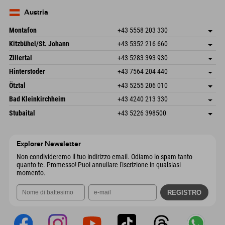
83735 Bayrischzell
Informazioni sull'arrivo
Invia email
Germania
Prenotazione
Austria
Invia email
Montafon
+43 5558 203 330
Dorfstr. 127b
Salva indirizzo
Kitzbühel/St. Johann
+43 5352 216 660
6793 Gaschurn/Montafon
Informazioni sull'arrivo
Speckbacherstraße 87
Salva indirizzo
Austria
Prenotazione
Zillertal
+43 5283 393 930
6380 St. Johann in Tirol
Informazioni sull'arrivo
Invia email
Schmiedau 2
Salva indirizzo
Austria
Prenotazione
Hinterstoder
+43 7564 204 440
6272 Kaltenbach im Zillertal
Informazioni sull'arrivo
Invia email
Freizeitpark 10
Salva indirizzo
Austria
Prenotazione
Ötztal
+43 5255 206 010
4573 Hinterstoder
Informazioni sull'arrivo
Invia email
Gscheat 14
Salva indirizzo
Austria
Prenotazione
Bad Kleinkirchheim
+43 4240 213 330
6441 Umhausen
Informazioni sull'arrivo
Invia email
Dorfstraße 24
Salva indirizzo
Austria
Prenotazione
Stubaital
+43 5226 398500
9546 Bad Kleinkirchheim
Informazioni sull'arrivo
Invia email
Wiesenweg 6
Salva indirizzo
Austria
Prenotazione
6167 Neustift im Stubaital
Informazioni sull'arrivo
Invia email
Austria
Prenotazione
Explorer Newsletter
Invia email
Non condivideremo il tuo indirizzo email. Odiamo lo spam tanto
quanto te. Promesso! Puoi annullare l'iscrizione in qualsiasi
momento.