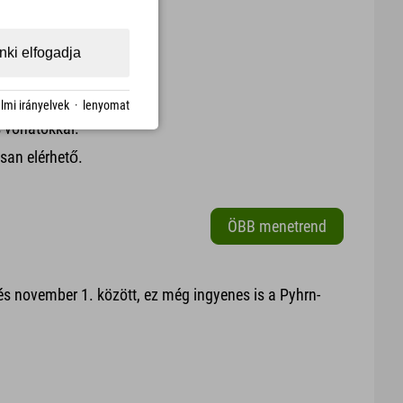
ki elfogadja
lmi irányelvek
·
lenyomat
s vonatokkal.
san elérhető.
ÖBB menetrend
s november 1. között, ez még ingyenes is a Pyhrn-