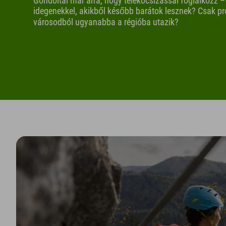
Gondoltál már arra, hogy telekocsizással foglalkozz –
idegenekkel, akikből később barátok lesznek? Csak pró
városodból ugyanabba a régióba utazik?