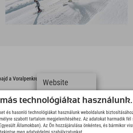
ajd a Voralpenkreuznál az A9-
Website
-es autópályán Linz felé, végül
Deutsch
 más technológiákat használunk.
(German)
English
majd az A9-es utat.
iket és hasonló technológiákat használunk weboldalunk biztosításáho
(English)
élyre szabott tartalom megjelenítéséhez. Az adatokat harmadik fél 
Italiano
ijáratnál hajtson le, és kövesse
(Italian)
z Egyesült Államokban). Az Ön hozzájárulása önkéntes, és bármikor vi
Čeština
, tekintse meg adatvédelmi szabályzatunkat.