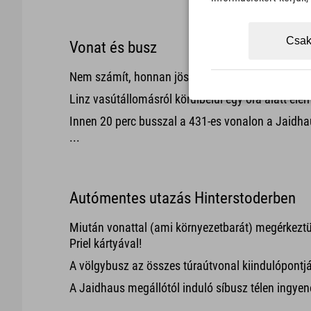
Csak
Vonat és busz
Nem számít, honnan jössz: A legközelebbi nagyo
Linz vasútállomásról körülbelül egy óra alatt elé
Innen 20 perc busszal a 431-es vonalon a Jaidha
...
Autómentes utazás Hinterstoderben
Miután vonattal (ami környezetbarát) megérkeztü
Priel kártyával!
A völgybusz az összes túraútvonal kiindulópontj
A Jaidhaus megállótól induló síbusz télen ingyen