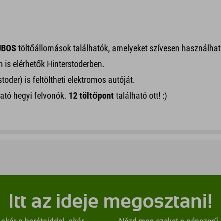
UBOS
töltőállomások találhatók, amelyeket szívesen használha
 is elérhetők Hinterstoderben.
der) is feltöltheti elektromos autóját.
ható hegyi felvonók.
12 töltőpont
található ott! :)
Itt az ideje megosztani!