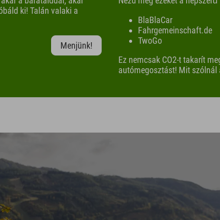
 akár a barátaiddal, akár
Nézd meg ezeket a népszerű
báld ki! Talán valaki a
BlaBlaCar
Fahrgemeinschaft.de
TwoGo
Menjünk!
Ez nemcsak CO2-t takarít me
autómegosztást! Mit szólnál