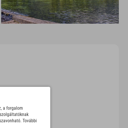
z, a forgalom
szolgáltatóknak
sszavonható. További