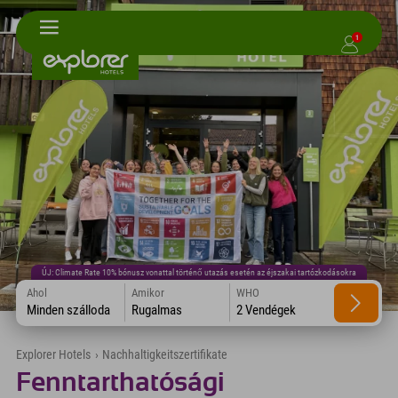
1
ÚJ: Climate Rate 10% bónusz vonattal történő utazás esetén az éjszakai tartózkodásokra
Ahol
Amikor
WHO
Minden szálloda
Rugalmas
2 Vendégek
Explorer Hotels
›
Nachhaltigkeitszertifikate
Fenntarthatósági