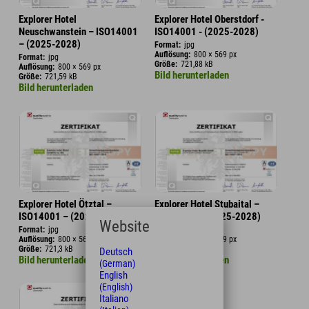
Explorer Hotel
Explorer Hotel Oberstdorf -
Neuschwanstein – ISO14001
ISO14001 - (2025-2028)
– (2025-2028)
Format:
jpg
Auflösung:
800 × 569 px
Format:
jpg
Größe:
721,88 kB
Auflösung:
800 × 569 px
Bild herunterladen
Größe:
721,59 kB
Bild herunterladen
Explorer Hotel Ötztal –
Explorer Hotel Stubaital –
ISO14001 – (2025-2028)
ISO14001 – (2025-2028)
Website
Format:
jpg
Format:
jpg
Auflösung:
800 × 569 px
Auflösung:
800 × 569 px
Größe:
721,3 kB
Größe:
720,15 kB
Deutsch
Bild herunterladen
Bild herunterladen
(German)
English
(English)
Italiano