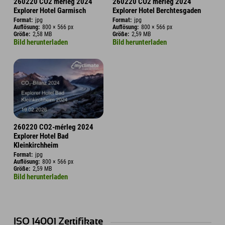
260220 CO2 mérleg 2024
260220 CO2 mérleg 2024
Explorer Hotel Garmisch
Explorer Hotel Berchtesgaden
Format:
jpg
Format:
jpg
Auflösung:
800 × 566 px
Auflösung:
800 × 566 px
Größe:
2,58 MB
Größe:
2,59 MB
Bild herunterladen
Bild herunterladen
260220 CO2-mérleg 2024
Explorer Hotel Bad
Kleinkirchheim
Format:
jpg
Auflösung:
800 × 566 px
Größe:
2,59 MB
Bild herunterladen
ISO 14001 Zertifikate