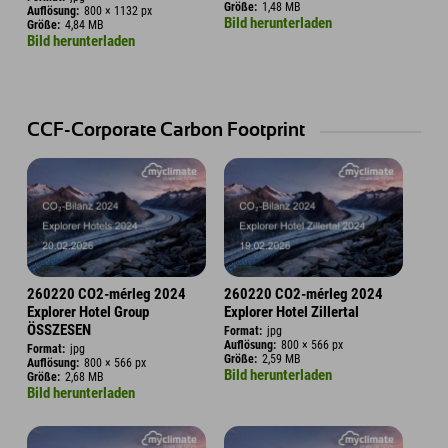
Größe:
1,48 MB
Auflösung:
800 × 1132 px
Bild herunterladen
Größe:
4,84 MB
Bild herunterladen
CCF-Corporate Carbon Footprint
260220 CO2-mérleg 2024
260220 CO2-mérleg 2024
Explorer Hotel Group
Explorer Hotel Zillertal
ÖSSZESEN
Format:
jpg
Auflösung:
800 × 566 px
Format:
jpg
Größe:
2,59 MB
Auflösung:
800 × 566 px
Bild herunterladen
Größe:
2,68 MB
Bild herunterladen