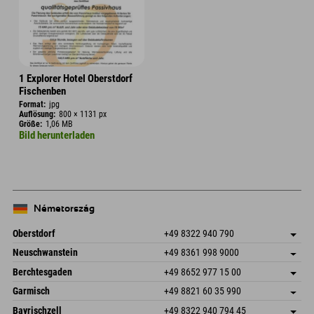
1 Explorer Hotel Oberstdorf
Fischenben
Format:
jpg
Auflösung:
800 × 1131 px
Größe:
1,06 MB
Bild herunterladen
Németország
Oberstdorf
+49 8322 940 790
An der Breitach 3
Cím mentése
Neuschwanstein
+49 8361 998 9000
87538 Fischen I. Allgäu
Érkezési információk
An der Riese 45
Cím mentése
Németország
Könyv
Berchtesgaden
+49 8652 977 15 00
87484 Nesselwang im Allgäu
Érkezési információk
E-mail küldése
Hofreitstr. 7
Cím mentése
Németország
Könyv
Garmisch
+49 8821 60 35 990
83471 Schönau am Königssee
Érkezési információk
E-mail küldése
Frickenstraße 22
Cím mentése
Németország
Könyv
Bayrischzell
+49 8322 940 794 45