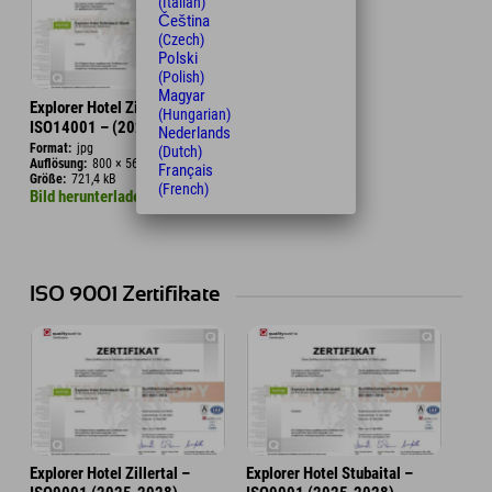
(Italian)
Čeština
(Czech)
Polski
(Polish)
Magyar
Explorer Hotel Zillertal –
(Hungarian)
ISO14001 – (2025-2028)
Nederlands
Format:
jpg
(Dutch)
Auflösung:
800 × 569 px
Français
Größe:
721,4 kB
(French)
Bild herunterladen
ISO 9001 Zertifikate
Explorer Hotel Zillertal –
Explorer Hotel Stubaital –