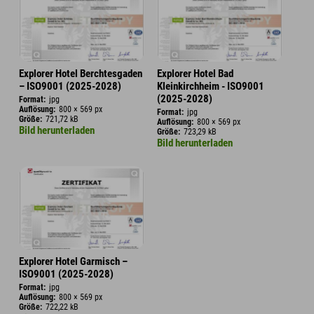
Explorer Hotel Berchtesgaden
Explorer Hotel Bad
– ISO9001 (2025-2028)
Kleinkirchheim - ISO9001
(2025-2028)
Format:
jpg
Auflösung:
800 × 569 px
Format:
jpg
Größe:
721,72 kB
Auflösung:
800 × 569 px
Bild herunterladen
Größe:
723,29 kB
Bild herunterladen
Explorer Hotel Garmisch –
ISO9001 (2025-2028)
Format:
jpg
Auflösung:
800 × 569 px
Größe:
722,22 kB