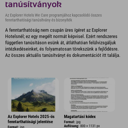
tanúsítványok
Az Explorer Hotels We Care programjához kapcsolódó összes
fenntarthatósági tanúsítvány és bizonyíték
A fenntarthatóság nem csupán üres ígéret az Explorer
Hotelsnél; ez egy megélt normát képvisel. Ezért rendszeres
független tanúsításon esünk át, átláthatóan felülvizsgáljuk
intézkedéseinket, és folyamatosan törekszünk a fejlődésre.
Az összes aktuális tanúsítványt és dokumentációt itt találja.
Az Explorer Hotels 2025-ös
Magatartási kódex
fenntarthatósági jelentése
Format:
jpg
Auflösung:
800 × 1131 px
Format:
jpg