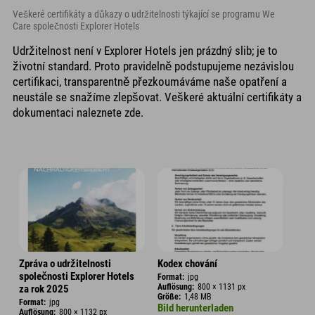
Veškeré certifikáty a důkazy o udržitelnosti týkající se programu We
Care společnosti Explorer Hotels
Udržitelnost není v Explorer Hotels jen prázdný slib; je to
životní standard. Proto pravidelně podstupujeme nezávislou
certifikaci, transparentně přezkoumáváme naše opatření a
neustále se snažíme zlepšovat. Veškeré aktuální certifikáty a
dokumentaci naleznete zde.
Zpráva o udržitelnosti
Kodex chování
společnosti Explorer Hotels
Format:
jpg
Auflösung:
800 × 1131 px
za rok 2025
Größe:
1,48 MB
Format:
jpg
Bild herunterladen
Auflösung:
800 × 1132 px