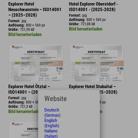
Explorer Hotel
Hotel Explorer Oberstdorf -
Neuschwanstein – ISO14001
ISO14001 - (2025-2028)
– (2025–2028)
Format:
jpg
Auflösung:
800 × 569 px
Format:
jpg
Größe:
721,88 kB
Auflösung:
800 × 569 px
Bild herunterladen
Größe:
721,59 kB
Bild herunterladen
Explorer Hotel Ötztal –
Explorer Hotel Stubaital –
ISO14001 – (2025–2028)
ISO14001 – (2025–2028)
Website
Format:
jpg
Format:
jpg
Auflösung:
800 × 569 px
Auflösung:
800 × 569 px
Größe:
721,3 kB
Größe:
720,15 kB
Deutsch
Bild herunterladen
Bild herunterladen
(German)
English
(English)
Italiano
(Italian)