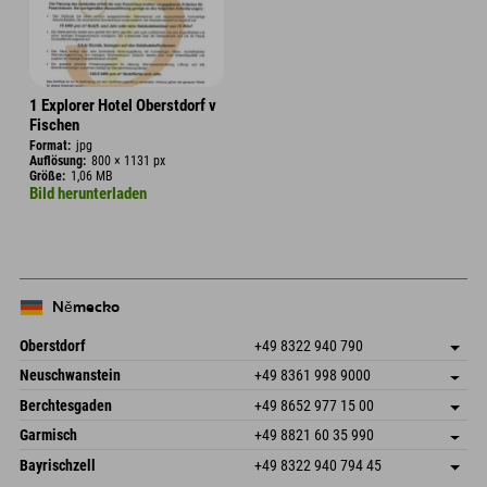
1 Explorer Hotel Oberstdorf v
Fischen
Format:
jpg
Auflösung:
800 × 1131 px
Größe:
1,06 MB
Bild herunterladen
Německo
Oberstdorf
+49 8322 940 790
An der Breitach 3
Uložit adresu
Neuschwanstein
+49 8361 998 9000
87538 Fischen I. Allgäu
Informace o příjezdu
An der Riese 45
Uložit adresu
Německo
Objednat
Berchtesgaden
+49 8652 977 15 00
87484 Nesselwang im Allgäu
Informace o příjezdu
Odeslat e-mail
Hofreitstr. 7
Uložit adresu
Německo
Objednat
Garmisch
+49 8821 60 35 990
83471 Schönau am Königssee
Informace o příjezdu
Odeslat e-mail
Frickenstraße 22
Uložit adresu
Německo
Objednat
Bayrischzell
+49 8322 940 794 45
82490 Farchant
Informace o příjezdu
Odeslat e-mail