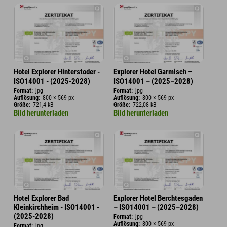
Hotel Explorer Hinterstoder -
Explorer Hotel Garmisch –
ISO14001 - (2025-2028)
ISO14001 – (2025–2028)
Format:
jpg
Format:
jpg
Auflösung:
800 × 569 px
Auflösung:
800 × 569 px
Größe:
721,4 kB
Größe:
722,08 kB
Bild herunterladen
Bild herunterladen
Hotel Explorer Bad
Explorer Hotel Berchtesgaden
Kleinkirchheim - ISO14001 -
– ISO14001 – (2025–2028)
(2025-2028)
Format:
jpg
Auflösung:
800 × 569 px
Format:
jpg