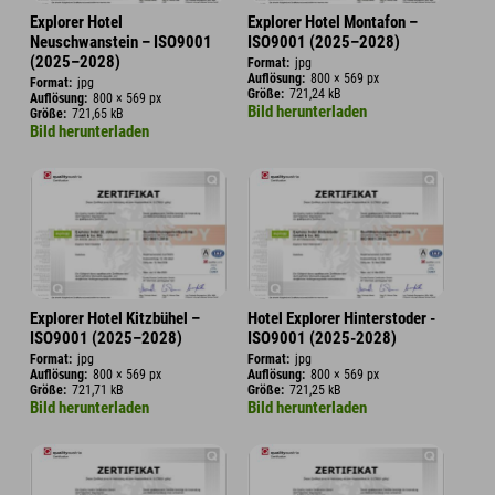
Explorer Hotel
Explorer Hotel Montafon –
Neuschwanstein – ISO9001
ISO9001 (2025–2028)
(2025–2028)
Format:
jpg
Auflösung:
800 × 569 px
Format:
jpg
Größe:
721,24 kB
Auflösung:
800 × 569 px
Bild herunterladen
Größe:
721,65 kB
Bild herunterladen
Explorer Hotel Kitzbühel –
Hotel Explorer Hinterstoder -
ISO9001 (2025–2028)
ISO9001 (2025-2028)
Format:
jpg
Format:
jpg
Auflösung:
800 × 569 px
Auflösung:
800 × 569 px
Größe:
721,71 kB
Größe:
721,25 kB
Bild herunterladen
Bild herunterladen