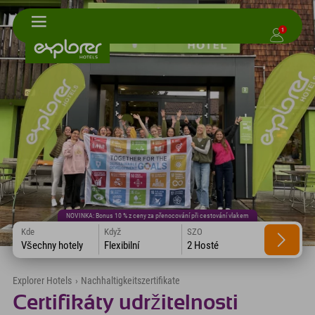
1
NOVINKA: Bonus 10 % z ceny za přenocování při cestování vlakem
Kde
Když
SZO
Všechny hotely
Flexibilní
2 Hosté
Explorer Hotels
›
Nachhaltigkeitszertifikate
Certifikáty udržitelnosti