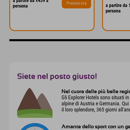
a partire da €439 a
Prenota ora
a partire da 
persona
persona
Siete nel posto giusto!
Nel cuore delle più belle regi
Gli Explorer Hotels sono situati in
alpine di Austria e Germania. Qui p
il loro splendore, 365 giorni all'a
Amante dello sport con un g