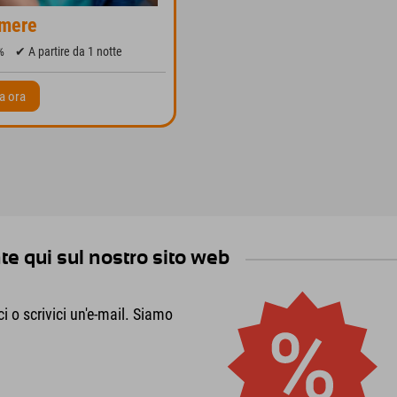
amere
%
✔ A partire da 1 notte
a ora
te qui sul nostro sito web
o scrivici un'e-mail. Siamo