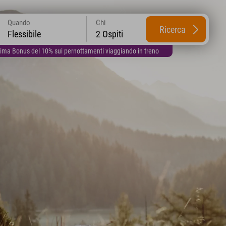
Quando
Chi
Ricerca
Flessibile
2 Ospiti
lima Bonus del 10% sui pernottamenti viaggiando in treno