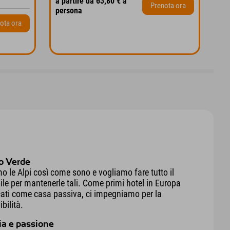
a partire da 63,80 € a
Prenota ora
persona
a p
ota ora
fam
to Verde
 le Alpi così come sono e vogliamo fare tutto il
ile per mantenerle tali. Come primi hotel in Europa
icati come casa passiva, ci impegniamo per la
bilità.
ia e passione