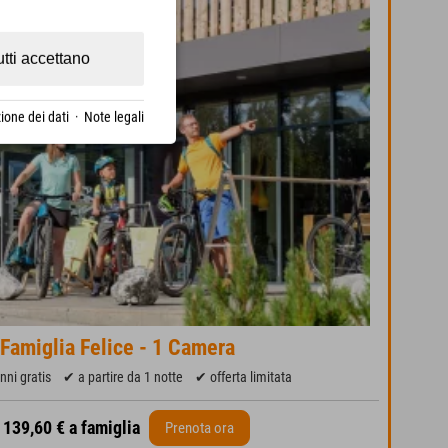
utti accettano
ione dei dati
·
Note legali
 Famiglia Felice - 1 Camera
nni gratis
✔ a partire da 1 notte
✔ offerta limitata
a 139,60 € a famiglia
Prenota ora