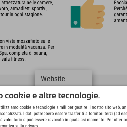
a attrezzatura nelle camere,
Faccia
voro, armadietti sportivi,
Perché
tour in ogni stagione.
garant
amanti
on vista mozzafiato sulle
re in modalità vacanza. Per
t Spa, completa di sauna,
 sala fitness.
Website
Deutsch
 cookie e altre tecnologie.
(German)
English
utilizziamo cookie e tecnologie simili per gestire il nostro sito web, ana
(English)
onalizzati. I dati potrebbero essere trasferiti a fornitori terzi (ad es
Italiano
(Italian)
o è volontario e può essere revocato in qualsiasi momento. Per ulterior
Čeština
ormativa sulla privacy.