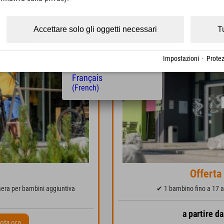
(Czech)
Polski
(Polish)
Accettare solo gli oggetti necessari
T
Magyar
(Hungarian)
Nederlands
Impostazioni
·
Protez
(Dutch)
Français
(French)
Offerta
mera per bambini aggiuntiva
✔ 1 bambino fino a 17 a
a partire d
ota ora