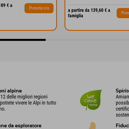
189 € a
Prenota ora
a partire da 139,60 € a
Pren
famiglia
oni alpine
Spiri
 12 delle migliori regioni
Amiamo
otrete vivere le Alpi in tutto
possib
nno.
certif
sosteni
ene da esploratore
Fiduc