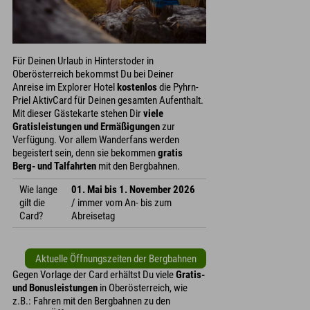
Für Deinen Urlaub in Hinterstoder in
Oberösterreich bekommst Du bei Deiner
Anreise im Explorer Hotel
kostenlos
die Pyhrn-
Priel AktivCard für Deinen gesamten Aufenthalt.
Mit dieser Gästekarte stehen Dir
viele
Gratisleistungen und Ermäßigungen
zur
Verfügung. Vor allem Wanderfans werden
begeistert sein, denn sie bekommen
gratis
Berg- und Talfahrten
mit den Bergbahnen.
Wie lange
01. Mai bis 1. November 2026
gilt die
/ immer vom An- bis zum
Card?
Abreisetag
Aktuelle Öffnungszeiten der Bergbahnen
Gegen Vorlage der Card erhältst Du viele
Gratis-
und Bonusleistungen
in Oberösterreich, wie
z.B.: Fahren mit den Bergbahnen zu den