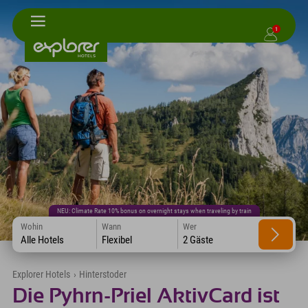
1
NEU: Climate Rate 10% bonus on overnight stays when traveling by train
Wohin
Wann
Wer
Alle Hotels
Flexibel
2 Gäste
Explorer Hotels
›
Hinterstoder
Die Pyhrn-Priel AktivCard ist