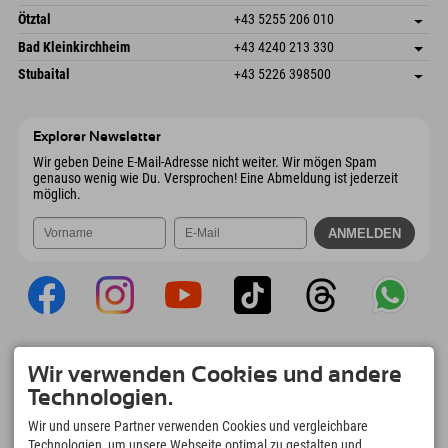
6272 Kaltenbach im Zillertal
Anreiseinfos
Mail senden
Freizeitpark 10
Adresse speichern
Österreich
Buchen
Ötztal
+43 5255 206 010
4573 Hinterstoder
Anreiseinfos
Mail senden
Gscheat 14
Adresse speichern
Österreich
Buchen
Bad Kleinkirchheim
+43 4240 213 330
6441 Umhausen
Anreiseinfos
Mail senden
Dorfstraße 24
Adresse speichern
Österreich
Buchen
Stubaital
+43 5226 398500
9546 Bad Kleinkirchheim
Anreiseinfos
Mail senden
Wiesenweg 6
Adresse speichern
Österreich
Buchen
6167 Neustift im Stubaital
Anreiseinfos
Mail senden
Österreich
Buchen
Explorer Newsletter
Mail senden
Wir geben Deine E-Mail-Adresse nicht weiter. Wir mögen Spam
genauso wenig wie Du. Versprochen! Eine Abmeldung ist jederzeit
möglich.
Explorer App
Wir verwenden Cookies und andere
Upload Deiner #ExplorerMoments, Mein
Technologien.
Explorer To Go mit Buchungsübersicht,
Bucketlist, Restaurantübersicht uvm. Jetzt
Wir und unsere Partner verwenden Cookies und vergleichbare
downloaden!
Technologien, um unsere Webseite optimal zu gestalten und