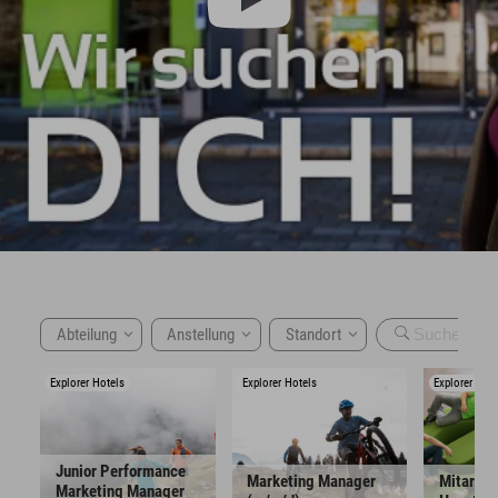
Abteilung
Anstellung
Standort
Explorer Hotels
Explorer Hotels
Explorer Hote
Junior Performance 
Marketing Manager 
Mitarbeit
Marketing Manager 