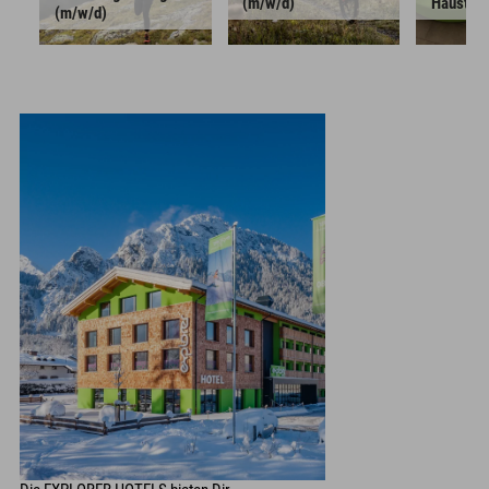
(m/w/d) 
Haustech
(m/w/d)