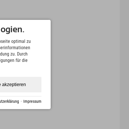
ogien.
seite optimal zu
serinformationen
ndung zu. Durch
ligungen für die
e akzeptieren
tzerklärung
·
Impressum