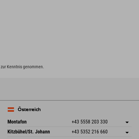
zur Kenntnis genommen.
Österreich
Montafon
+43 5558 203 330
Dorfstr. 127b
Adresse speichern
Kitzbühel/St. Johann
+43 5352 216 660
6793 Gaschurn/Montafon
Anreiseinfos