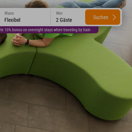
Wann
Wer
Suchen
Flexibel
2 Gäste
te 10% bonus on overnight stays when traveling by train