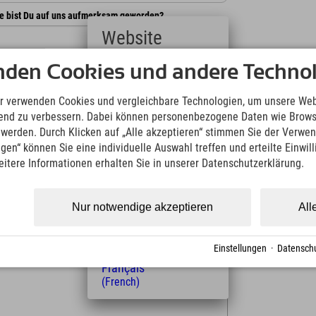
e bist Du auf uns aufmerksam geworden?
Website
nden Cookies und andere Technol
Deutsch
schreiben
 werden ausschließlich PDFs geöffnet.
(German)
English
r verwenden Cookies und vergleichbare Technologien, um unsere Web
(English)
ufend zu verbessern. Dabei können personenbezogene Daten wie Brow
Italiano
t werden. Durch Klicken auf „Alle akzeptieren“ stimmen Sie der Verwe
(Italian)
ngen“ können Sie eine individuelle Auswahl treffen und erteilte Einwil
Čeština
eitere Informationen erhalten Sie in unserer Datenschutzerklärung.
(Czech)
Polski
(Polish)
Nur notwendige akzeptieren
All
Magyar
Auswählen
(Hungarian)
Nederlands
benslauf
*
Einstellungen
·
Datenschu
(Dutch)
 werden ausschließlich PDFs geöffnet.
Français
(French)