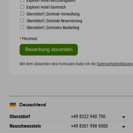
Explorer Hotel Berchtesgaden
Explorer Hotel Garmisch
Oberstdorf | Zentrale Verwaltung
Oberstdorf | Zentrale Reservierung
Oberstdorf | Zentrales Marketing
*
Pflichtfeld
Mit dem Absenden des Formulars habe ich die
Datenschutzerklärung
Deutschland
Oberstdorf
+49 8322 940 790
An der Breitach 3
Adresse speichern
Neuschwanstein
+49 8361 998 9000
87538 Fischen I. Allgäu
Anreiseinfos