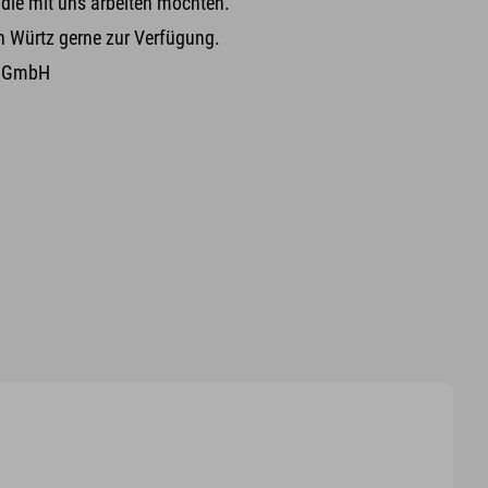
 die mit uns arbeiten möchten.
ah Würtz gerne zur Verfügung.
gs GmbH