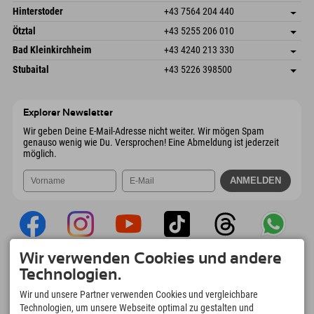
Mail senden
Schmiedau 2
Adresse speichern
Österreich
Buchen
Hinterstoder
+43 7564 204 440
6272 Kaltenbach im Zillertal
Anreiseinfos
Mail senden
Freizeitpark 10
Adresse speichern
Österreich
Buchen
Ötztal
+43 5255 206 010
4573 Hinterstoder
Anreiseinfos
Mail senden
Gscheat 14
Adresse speichern
Österreich
Buchen
Bad Kleinkirchheim
+43 4240 213 330
6441 Umhausen
Anreiseinfos
Mail senden
Dorfstraße 24
Adresse speichern
Österreich
Buchen
Stubaital
+43 5226 398500
9546 Bad Kleinkirchheim
Anreiseinfos
Mail senden
Wiesenweg 6
Adresse speichern
Österreich
Buchen
6167 Neustift im Stubaital
Anreiseinfos
Mail senden
Österreich
Buchen
Explorer Newsletter
Mail senden
Wir geben Deine E-Mail-Adresse nicht weiter. Wir mögen Spam
genauso wenig wie Du. Versprochen! Eine Abmeldung ist jederzeit
möglich.
Wir verwenden Cookies und andere
Explorer App
Technologien.
Upload Deiner #ExplorerMoments, Mein
Wir und unsere Partner verwenden Cookies und vergleichbare
Explorer To Go mit Buchungsübersicht,
Technologien, um unsere Webseite optimal zu gestalten und
Bucketlist, Restaurantübersicht uvm. Jetzt