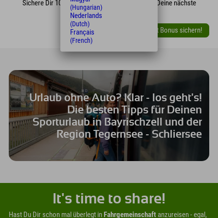
Sichere Dir 10% Bonus mit der Climate Rate auf Deine nächste
(Hungarian)
Buchung.
Nederlands
(Dutch)
Jetzt Bonus sichern!
Français
(French)
Urlaub ohne Auto? Klar - los geht's!
Die besten Tipps für Deinen
Sporturlaub in Bayrischzell und der
Region Tegernsee - Schliersee
It's time to share!
Hast Du Dir schon mal überlegt in
Fahrgemeinschaft
anzureisen - egal,