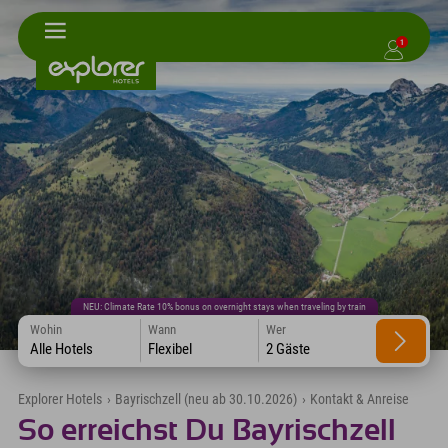
1
NEU: Climate Rate 10% bonus on overnight stays when traveling by train
Wohin
Wann
Wer
Alle Hotels
Flexibel
2 Gäste
Explorer Hotels
›
Bayrischzell (neu ab 30.10.2026)
›
Kontakt & Anreise
So erreichst Du Bayrischzell