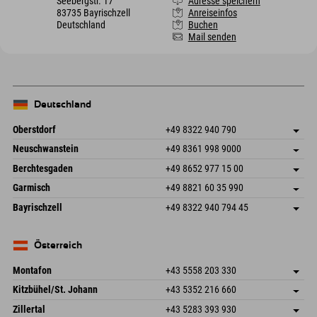
Seebergstr. 17
Adresse speichern
83735 Bayrischzell
Anreiseinfos
Deutschland
Buchen
Mail senden
Deutschland
Oberstdorf
+49 8322 940 790
An der Breitach 3
Adresse speichern
Neuschwanstein
+49 8361 998 9000
87538 Fischen I. Allgäu
Anreiseinfos
An der Riese 45
Adresse speichern
Deutschland
Buchen
Berchtesgaden
+49 8652 977 15 00
87484 Nesselwang im Allgäu
Anreiseinfos
Mail senden
Hofreitstr. 7
Adresse speichern
Deutschland
Buchen
Garmisch
+49 8821 60 35 990
83471 Schönau am Königssee
Anreiseinfos
Mail senden
Frickenstraße 22
Adresse speichern
Deutschland
Buchen
Bayrischzell
+49 8322 940 794 45
82490 Farchant
Anreiseinfos
Mail senden
Seebergstr. 17
Adresse speichern
Deutschland
Buchen
83735 Bayrischzell
Anreiseinfos
Mail senden
Deutschland
Buchen
Österreich
Mail senden
Montafon
+43 5558 203 330
Dorfstr. 127b
Adresse speichern
Kitzbühel/St. Johann
+43 5352 216 660
6793 Gaschurn/Montafon
Anreiseinfos
Speckbacherstraße 87
Adresse speichern
Österreich
Buchen
Zillertal
+43 5283 393 930
6380 St. Johann in Tirol
Anreiseinfos