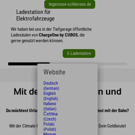
tegernsee-schliersee.de
Ladestation für
Elektrofahrzeuge
Wir haben bei uns in der Tiefgarage öffentliche
Ladesäulen von
ChargeOne by CUBOS
, die
gerne genutzt werden können.
E-Ladestation
Website
Deutsch
(German)
Mit der Bahn anreisen und
English
(English)
sparen!
Italiano
(Italian)
Du möchtest Urlaub auch von Deinem Auto und kommst mit der Bahn?
Čeština
- Das finden wir super!
(Czech)
Polski
Mit der Climate Rate sparst Du nicht nur CO₂ - auch Dein Geldbeutel
(Polish)
freut sich.
Magyar