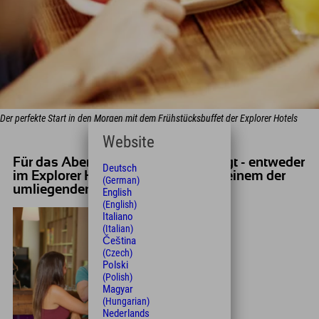
Der perfekte Start in den Morgen mit dem Frühstücksbuffet der Explorer Hotels
Website
Für das Abendessen ist auch gesorgt - entweder
Deutsch
im Explorer Hotel Bayrischzell oder einem der
(German)
umliegenden Restaurants
English
(English)
Italiano
(Italian)
Čeština
(Czech)
Polski
(Polish)
Magyar
(Hungarian)
Nederlands