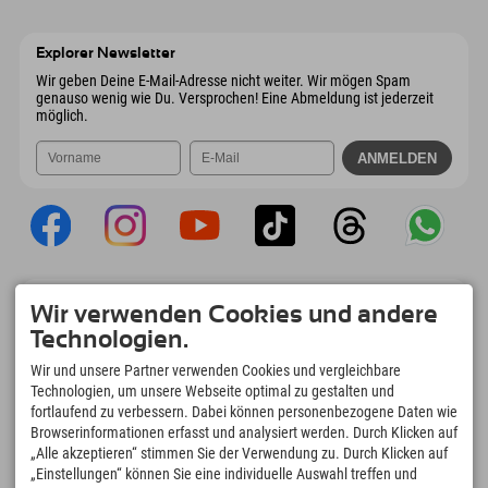
Wiesenweg 6
Adresse speichern
Österreich
Buchen
6167 Neustift im Stubaital
Anreiseinfos
Mail senden
Österreich
Buchen
Explorer Newsletter
Mail senden
Wir geben Deine E-Mail-Adresse nicht weiter. Wir mögen Spam
genauso wenig wie Du. Versprochen! Eine Abmeldung ist jederzeit
möglich.
Explorer App
Wir verwenden Cookies und andere
Upload Deiner #ExplorerMoments, Mein
Technologien.
Explorer To Go mit Buchungsübersicht,
Bucketlist, Restaurantübersicht uvm. Jetzt
Wir und unsere Partner verwenden Cookies und vergleichbare
downloaden!
Technologien, um unsere Webseite optimal zu gestalten und
fortlaufend zu verbessern. Dabei können personenbezogene Daten wie
Browserinformationen erfasst und analysiert werden. Durch Klicken auf
Zeit für Explorer Moments
„Alle akzeptieren“ stimmen Sie der Verwendung zu. Durch Klicken auf
166
4.634
km
„Einstellungen“ können Sie eine individuelle Auswahl treffen und