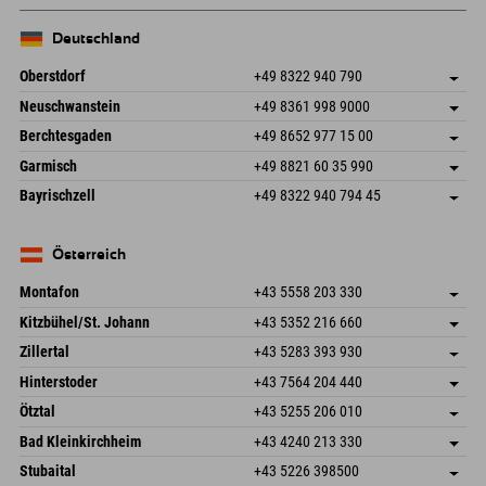
Deutschland
Oberstdorf
+49 8322 940 790
An der Breitach 3
Adresse speichern
Neuschwanstein
+49 8361 998 9000
87538 Fischen I. Allgäu
Anreiseinfos
An der Riese 45
Adresse speichern
Deutschland
Buchen
Berchtesgaden
+49 8652 977 15 00
87484 Nesselwang im Allgäu
Anreiseinfos
Mail senden
Hofreitstr. 7
Adresse speichern
Deutschland
Buchen
Garmisch
+49 8821 60 35 990
83471 Schönau am Königssee
Anreiseinfos
Mail senden
Frickenstraße 22
Adresse speichern
Deutschland
Buchen
Bayrischzell
+49 8322 940 794 45
82490 Farchant
Anreiseinfos
Mail senden
Seebergstr. 17
Adresse speichern
Deutschland
Buchen
83735 Bayrischzell
Anreiseinfos
Mail senden
Deutschland
Buchen
Österreich
Mail senden
Montafon
+43 5558 203 330
Dorfstr. 127b
Adresse speichern
Kitzbühel/St. Johann
+43 5352 216 660
6793 Gaschurn/Montafon
Anreiseinfos
Speckbacherstraße 87
Adresse speichern
Österreich
Buchen
Zillertal
+43 5283 393 930
6380 St. Johann in Tirol
Anreiseinfos
Mail senden
Schmiedau 2
Adresse speichern
Österreich
Buchen
Hinterstoder
+43 7564 204 440
6272 Kaltenbach im Zillertal
Anreiseinfos
Mail senden
Freizeitpark 10
Adresse speichern
Österreich
Buchen
Ötztal
+43 5255 206 010
4573 Hinterstoder
Anreiseinfos
Mail senden
Gscheat 14
Adresse speichern
Österreich
Buchen
Bad Kleinkirchheim
+43 4240 213 330
6441 Umhausen
Anreiseinfos
Mail senden
Dorfstraße 24
Adresse speichern
Österreich
Buchen
Stubaital
+43 5226 398500
9546 Bad Kleinkirchheim
Anreiseinfos
Mail senden