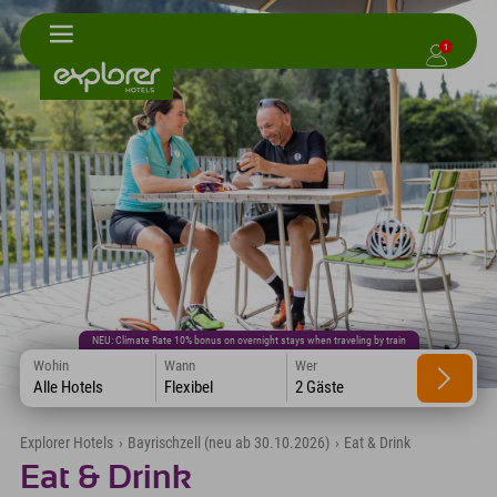
1
NEU: Climate Rate 10% bonus on overnight stays when traveling by train
Wohin
Wann
Wer
Alle Hotels
Flexibel
2 Gäste
Explorer Hotels
›
Bayrischzell (neu ab 30.10.2026)
›
Eat & Drink
Eat & Drink