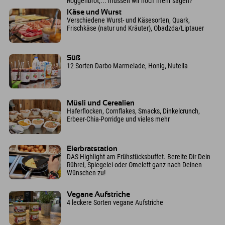
Roggenbrot,... müssen wir noch mehr sagen?
Käse und Wurst
Verschiedene Wurst- und Käsesorten, Quark,
Frischkäse (natur und Kräuter), Obadzda/Liptauer
Süß
12 Sorten Darbo Marmelade, Honig, Nutella
Müsli und Cerealien
Haferflocken, Cornflakes, Smacks, Dinkelcrunch,
Erbeer-Chia-Porridge und vieles mehr
Eierbratstation
DAS Highlight am Frühstücksbuffet. Bereite Dir Dein
Rührei, Spiegelei oder Omelett ganz nach Deinen
Wünschen zu!
Vegane Aufstriche
4 leckere Sorten vegane Aufstriche