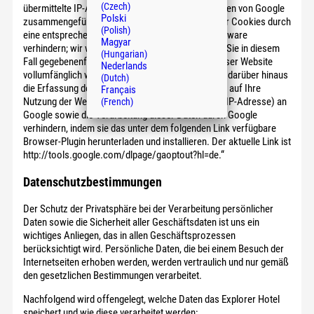
(Czech)
übermittelte IP-Adresse wird nicht mit anderen Daten von Google
Polski
zusammengeführt. Sie können die Speicherung der Cookies durch
(Polish)
eine entsprechende Einstellung Ihrer Browser-Software
Magyar
verhindern; wir weisen Sie jedoch darauf hin, dass Sie in diesem
(Hungarian)
Fall gegebenenfalls nicht sämtliche Funktionen dieser Website
Nederlands
vollumfänglich werden nutzen können. Sie können darüber hinaus
(Dutch)
die Erfassung der durch das Cookie erzeugten und auf Ihre
Français
Nutzung der Website bezogenen Daten (inkl. Ihrer IP-Adresse) an
(French)
Google sowie die Verarbeitung dieser Daten durch Google
verhindern, indem sie das unter dem folgenden Link verfügbare
Browser-Plugin herunterladen und installieren. Der aktuelle Link ist
http://tools.google.com/dlpage/gaoptout?hl=de.“
Datenschutzbestimmungen
Der Schutz der Privatsphäre bei der Verarbeitung persönlicher
Daten sowie die Sicherheit aller Geschäftsdaten ist uns ein
wichtiges Anliegen, das in allen Geschäftsprozessen
berücksichtigt wird. Persönliche Daten, die bei einem Besuch der
Internetseiten erhoben werden, werden vertraulich und nur gemäß
den gesetzlichen Bestimmungen verarbeitet.
Nachfolgend wird offengelegt, welche Daten das Explorer Hotel
speichert und wie diese verarbeitet werden: