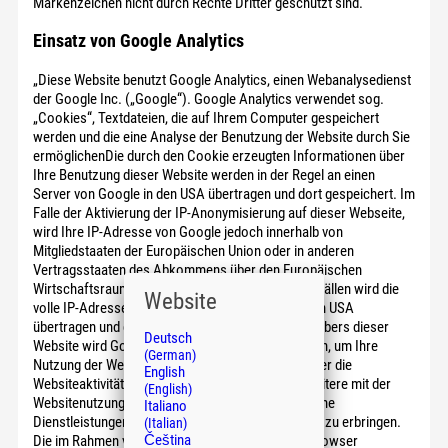
Markenzeichen nicht durch Rechte Dritter geschützt sind.
Einsatz von Google Analytics
„Diese Website benutzt Google Analytics, einen Webanalysedienst
der Google Inc. („Google“). Google Analytics verwendet sog.
„Cookies“, Textdateien, die auf Ihrem Computer gespeichert
werden und die eine Analyse der Benutzung der Website durch Sie
ermöglichenDie durch den Cookie erzeugten Informationen über
Ihre Benutzung dieser Website werden in der Regel an einen
Server von Google in den USA übertragen und dort gespeichert. Im
Falle der Aktivierung der IP-Anonymisierung auf dieser Webseite,
wird Ihre IP-Adresse von Google jedoch innerhalb von
Mitgliedstaaten der Europäischen Union oder in anderen
Vertragsstaaten des Abkommens über den Europäischen
Wirtschaftsraum zuvor gekürzt. Nur in Ausnahmefällen wird die
Website
volle IP-Adresse an einen Server von Google in den USA
übertragen und dort gekürzt. Im Auftrag des Betreibers dieser
Deutsch
Website wird Google diese Informationen benutzen, um Ihre
(German)
Nutzung der Website auszuwerten, um Reports über die
English
Websiteaktivitäten zusammenzustellen und um weitere mit der
(English)
Websitenutzung und der Internetnutzung verbundene
Italiano
Dienstleistungen gegenüber dem Websitebetreiber zu erbringen.
(Italian)
Čeština
Die im Rahmen von Google Analytics von Ihrem Browser