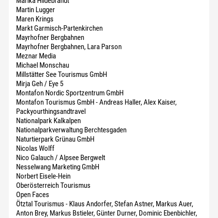
Marika Hildebrandt
Martin Lugger
Maren Krings
Markt Garmisch-Partenkirchen
Mayrhofner Bergbahnen
Mayrhofner Bergbahnen, Lara Parson
Meznar Media
Michael Monschau
Millstätter See Tourismus GmbH
Mirja Geh / Eye 5
Montafon Nordic Sportzentrum GmbH
Montafon Tourismus GmbH - Andreas Haller, Alex Kaiser,
Packyourthingsandtravel
Nationalpark Kalkalpen
Nationalparkverwaltung Berchtesgaden
Naturtierpark Grünau GmbH
Nicolas Wolff
Nico Galauch / Alpsee Bergwelt
Nesselwang Marketing GmbH
Norbert Eisele-Hein
Oberösterreich Tourismus
Open Faces
Ötztal Tourismus - Klaus Andorfer, Stefan Astner, Markus Auer,
Anton Brey, Markus Bstieler, Günter Durner, Dominic Ebenbichler,