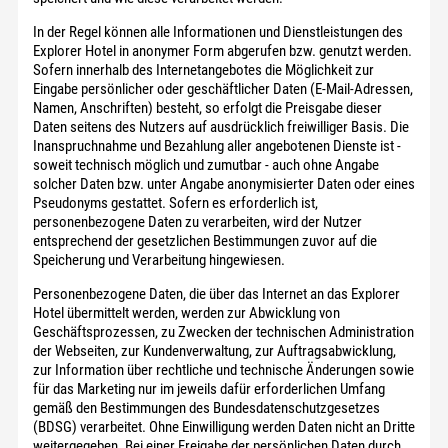
In der Regel können alle Informationen und Dienstleistungen des
Explorer Hotel in anonymer Form abgerufen bzw. genutzt werden.
Sofern innerhalb des Internetangebotes die Möglichkeit zur
Eingabe persönlicher oder geschäftlicher Daten (E-Mail-Adressen,
Namen, Anschriften) besteht, so erfolgt die Preisgabe dieser
Daten seitens des Nutzers auf ausdrücklich freiwilliger Basis. Die
Inanspruchnahme und Bezahlung aller angebotenen Dienste ist -
soweit technisch möglich und zumutbar - auch ohne Angabe
solcher Daten bzw. unter Angabe anonymisierter Daten oder eines
Pseudonyms gestattet. Sofern es erforderlich ist,
personenbezogene Daten zu verarbeiten, wird der Nutzer
entsprechend der gesetzlichen Bestimmungen zuvor auf die
Speicherung und Verarbeitung hingewiesen.
Personenbezogene Daten, die über das Internet an das Explorer
Hotel übermittelt werden, werden zur Abwicklung von
Geschäftsprozessen, zu Zwecken der technischen Administration
der Webseiten, zur Kundenverwaltung, zur Auftragsabwicklung,
zur Information über rechtliche und technische Änderungen sowie
für das Marketing nur im jeweils dafür erforderlichen Umfang
gemäß den Bestimmungen des Bundesdatenschutzgesetzes
(BDSG) verarbeitet. Ohne Einwilligung werden Daten nicht an Dritte
weitergegeben. Bei einer Freigabe der persönlichen Daten durch