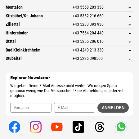
Mail senden
Montafon
+43 5558 203 330
Dorfstr. 127b
Adresse speichern
Kitzbühel/St. Johann
+43 5352 216 660
6793 Gaschurn/Montafon
Anreiseinfos
Speckbacherstraße 87
Adresse speichern
Österreich
Buchen
Zillertal
+43 5283 393 930
6380 St. Johann in Tirol
Anreiseinfos
Mail senden
Schmiedau 2
Adresse speichern
Österreich
Buchen
Hinterstoder
+43 7564 204 440
6272 Kaltenbach im Zillertal
Anreiseinfos
Mail senden
Freizeitpark 10
Adresse speichern
Österreich
Buchen
Ötztal
+43 5255 206 010
4573 Hinterstoder
Anreiseinfos
Mail senden
Gscheat 14
Adresse speichern
Österreich
Buchen
Bad Kleinkirchheim
+43 4240 213 330
6441 Umhausen
Anreiseinfos
Mail senden
Dorfstraße 24
Adresse speichern
Österreich
Buchen
Stubaital
+43 5226 398500
9546 Bad Kleinkirchheim
Anreiseinfos
Mail senden
Wiesenweg 6
Adresse speichern
Österreich
Buchen
6167 Neustift im Stubaital
Anreiseinfos
Mail senden
Österreich
Buchen
Explorer Newsletter
Mail senden
Wir geben Deine E-Mail-Adresse nicht weiter. Wir mögen Spam
genauso wenig wie Du. Versprochen! Eine Abmeldung ist jederzeit
möglich.