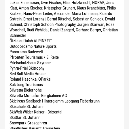
Lukas Ennemoser, Uwe Fischer, Elias Holzknecht, HORAK, Jens
Klatt, Anton Klocker, Kristopher Grunert, Klaus Kranebitter, Philip
Kratzer, Hans-Peter Leiter, Alexander Maria Lohmann, Ricardo
Gstrein, Ernst Lorenzi, Bernd Ritschel, Sebastian Schieck, Ewald
Schmid, Christoph Schöch Photography, Jürgen Skarwan, Ross
Woodhall, Rudi Wyhlidal, Daniel Zangerl, Gerhard Berger, Christian
Schneider
Ötztalauftalab ALPINZEIT
Outdoorcamp Nature Sports
Panorama Badewelt
Pfronten Tourismus / E. Reite
Prielschutzhaus Skyrace
Pyhrn-Priel Skitrophy
Red Bull Media House
Roland Haschka, QParks
Salzburg Tourismus
Silvretta Bielerhöhe
Silvretta Montafon Bergbahnen AG
Skicircus Saalbach HInterglemm Leogang Fieberbrunn
Skischule St. Johann
SkiWelt Wilder Kaiser - Brixental
SkiStar St. Johann
Snowpark Grasgehren
Staatliches Bauamt Traunstein