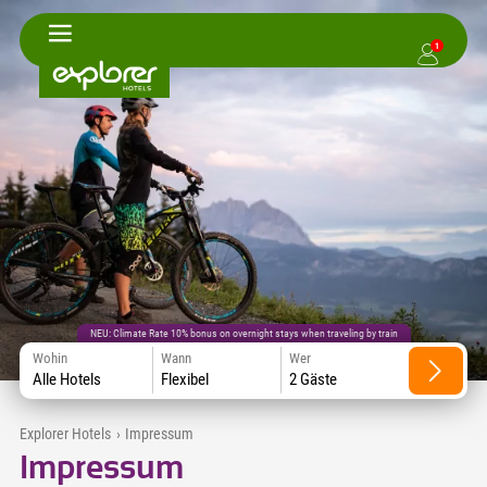
1
NEU: Climate Rate 10% bonus on overnight stays when traveling by train
Wohin
Wann
Wer
Alle Hotels
Flexibel
2 Gäste
Explorer Hotels
›
Impressum
Impressum