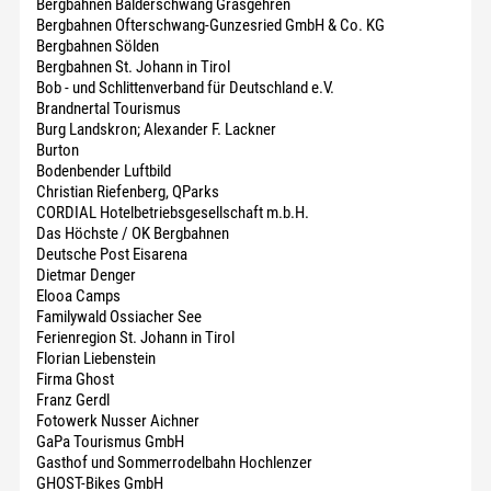
Bergbahnen Balderschwang Grasgehren
Bergbahnen Ofterschwang-Gunzesried GmbH & Co. KG
Bergbahnen Sölden
Bergbahnen St. Johann in Tirol
Bob - und Schlittenverband für Deutschland e.V.
Brandnertal Tourismus
Burg Landskron; Alexander F. Lackner
Burton
Bodenbender Luftbild
Christian Riefenberg, QParks
CORDIAL Hotelbetriebsgesellschaft m.b.H.
Das Höchste / OK Bergbahnen
Deutsche Post Eisarena
Dietmar Denger
Elooa Camps
Familywald Ossiacher See
Ferienregion St. Johann in Tirol
Florian Liebenstein
Firma Ghost
Franz Gerdl
Fotowerk Nusser Aichner
GaPa Tourismus GmbH
Gasthof und Sommerrodelbahn Hochlenzer
GHOST-Bikes GmbH