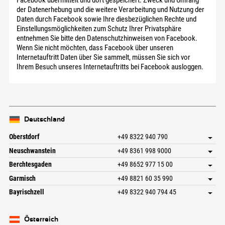
Facebook übermittelt und dort gespeichert. Zweck und Umfang
der Datenerhebung und die weitere Verarbeitung und Nutzung der
Daten durch Facebook sowie Ihre diesbezüglichen Rechte und
Einstellungsmöglichkeiten zum Schutz Ihrer Privatsphäre
entnehmen Sie bitte den Datenschutzhinweisen von Facebook.
Wenn Sie nicht möchten, dass Facebook über unseren
Internetauftritt Daten über Sie sammelt, müssen Sie sich vor
Ihrem Besuch unseres Internetauftritts bei Facebook ausloggen.
Deutschland
Oberstdorf
+49 8322 940 790
An der Breitach 3
Adresse speichern
Neuschwanstein
+49 8361 998 9000
87538 Fischen I. Allgäu
Anreiseinfos
An der Riese 45
Adresse speichern
Deutschland
Buchen
Berchtesgaden
+49 8652 977 15 00
87484 Nesselwang im Allgäu
Anreiseinfos
Mail senden
Hofreitstr. 7
Adresse speichern
Deutschland
Buchen
Garmisch
+49 8821 60 35 990
83471 Schönau am Königssee
Anreiseinfos
Mail senden
Frickenstraße 22
Adresse speichern
Deutschland
Buchen
Bayrischzell
+49 8322 940 794 45
82490 Farchant
Anreiseinfos
Mail senden
Seebergstr. 17
Adresse speichern
Deutschland
Buchen
83735 Bayrischzell
Anreiseinfos
Mail senden
Deutschland
Buchen
Österreich