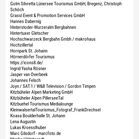
Golm Silvretta Lünersee Tourismus GmbH, Bregenz, Christoph
Schöch
Grassl Event & Promotion Services GmbH
Hannes Dabernig
Hinterstoder-Wurzeralm Bergbahnen
Hintertuxer Gletscher
Hochschwarzeck Bergbahn Gmbh / makrohaus
Hochzillertal
Hornpark St. Johann
Hörnerdörfer Tourismus
https://icons8.de/
Ingrid Yasha Rösner
Jasper van Overbeek
Johannes Felsch
Joyn / SAT.1 / W&B Television / Gordon Timpen
Kitzbüheler Alpen Marketing GmbH
Kitzbüheler Alpen PillerseeTal
Kitzbuehel Tourismus Medialounge
KleinwalsertalTourismus_Fotograf_FrankDrechsel
Koasa Boulderhalle St. Johann
Lena Augustin
Lukas Kroesslhuber
Marc Gilsdorf - marcfoto.de