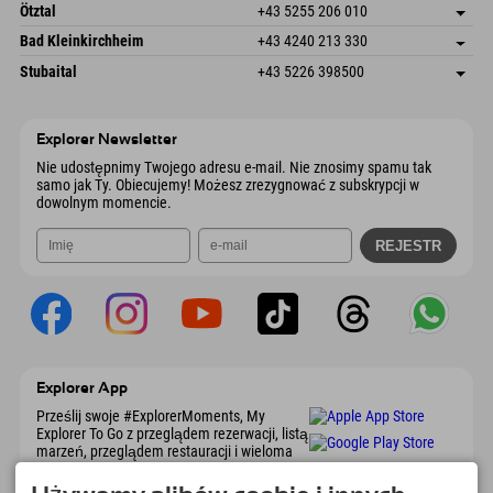
Freizeitpark 10
Zapisz adres
Austria
Książka
Ötztal
+43 5255 206 010
4573 Hinterstoder
Informacje o przyjeździe
Wyślij e-mail
Gscheat 14
Zapisz adres
Austria
Książka
Bad Kleinkirchheim
+43 4240 213 330
6441 Umhausen
Informacje o przyjeździe
Wyślij e-mail
Dorfstraße 24
Zapisz adres
Austria
Książka
Stubaital
+43 5226 398500
9546 Bad Kleinkirchheim
Informacje o przyjeździe
Wyślij e-mail
Wiesenweg 6
Zapisz adres
Austria
Książka
6167 Neustift im Stubaital
Informacje o przyjeździe
Wyślij e-mail
Austria
Książka
Explorer Newsletter
Wyślij e-mail
Nie udostępnimy Twojego adresu e-mail. Nie znosimy spamu tak
samo jak Ty. Obiecujemy! Możesz zrezygnować z subskrypcji w
dowolnym momencie.
Explorer App
Prześlij swoje #ExplorerMoments, My
Explorer To Go z przeglądem rezerwacji, listą
marzeń, przeglądem restauracji i wieloma
innymi. Pobierz teraz!