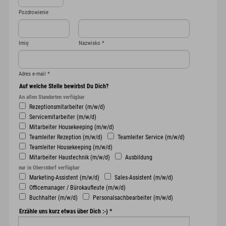
Pozdrowienie
Imię
Nazwisko
*
Adres e-mail
*
Auf welche Stelle bewirbst Du Dich?
An allen Standorten verfügbar
Rezeptionsmitarbeiter (m/w/d)
Servicemitarbeiter (m/w/d)
Mitarbeiter Housekeeping (m/w/d)
Teamleiter Rezeption (m/w/d)
Teamleiter Service (m/w/d)
Teamleiter Housekeeping (m/w/d)
Mitarbeiter Haustechnik (m/w/d)
Ausbildung
nur in Oberstdorf verfügbar
Marketing-Assistent (m/w/d)
Sales-Assistent (m/w/d)
Officemanager / Bürokaufleute (m/w/d)
Buchhalter (m/w/d)
Personalsachbearbeiter (m/w/d)
Erzähle uns kurz etwas über Dich :-)
*