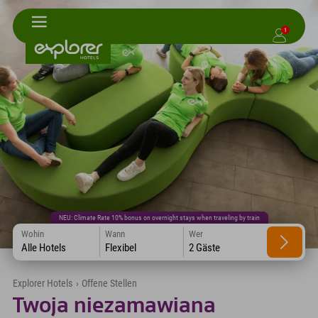
1
NEU: Climate Rate 10% bonus on overnight stays when traveling by train
Wohin
Wann
Wer
Alle Hotels
Flexibel
2 Gäste
Explorer Hotels
›
Offene Stellen
Twoja niezamawiana