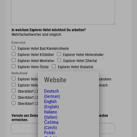
In welchem Explorer Hotel möchtest Du arbeiten?
Mehrfachantworten sind möglich.
Österreich
Explorer Hotel Bad Kleinkirchheim
Explorer Hotel Kitzbühel
Explorer Hotel Hinterstoder
Explorer Hotel Montafon
Explorer Hotel Zillertal
Explorer Hotel Ötztal
Explorer Hotel Stubaital
Deutschland
Website
Explorer Hotel Oberstdorf
Explorer Hotel Neuschwanstein
Explorer Hotel Berchtesgaden
Explorer Hotel Garmisch
Deutsch
Oberstdorf | Zentrale Verwaltung
(German)
Oberstdorf | Zentrale Reservierung
English
Oberstdorf | Zentrales Marketing
(English)
Italiano
Verrate uns Deine Telefonnummer und wann wir Dich am besten
(Italian)
errreichen.
Čeština
(Czech)
Polski