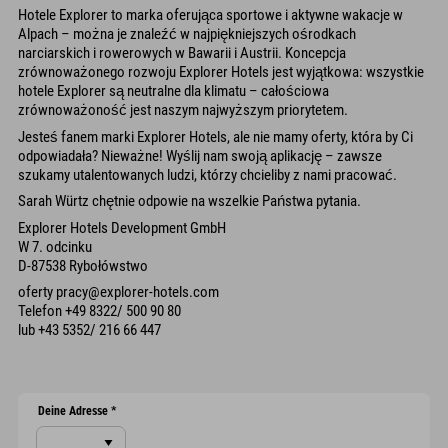
Hotele Explorer to marka oferująca sportowe i aktywne wakacje w
Alpach – można je znaleźć w najpiękniejszych ośrodkach
narciarskich i rowerowych w Bawarii i Austrii. Koncepcja
zrównoważonego rozwoju Explorer Hotels jest wyjątkowa: wszystkie
hotele Explorer są neutralne dla klimatu – całościowa
zrównoważoność jest naszym najwyższym priorytetem.
Jesteś fanem marki Explorer Hotels, ale nie mamy oferty, która by Ci
odpowiadała? Nieważne! Wyślij nam swoją aplikację – zawsze
szukamy utalentowanych ludzi, którzy chcieliby z nami pracować.
Sarah Würtz chętnie odpowie na wszelkie Państwa pytania.
Explorer Hotels Development GmbH
W 7. odcinku
D-87538 Rybołówstwo
oferty pracy@explorer-hotels.com
Telefon +49 8322/ 500 90 80
lub +43 5352/ 216 66 447
Deine Adresse
*