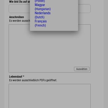
(Polish)
Wie bist Du auf uns aufmerksam geworden?
Magyar
(Hungarian)
Nederlands
(Dutch)
Anschreiben
Es werden ausschließlich PDFs geöffnet.
Français
(French)
Auswählen
Lebenslauf
*
Es werden ausschließlich PDFs geöffnet.