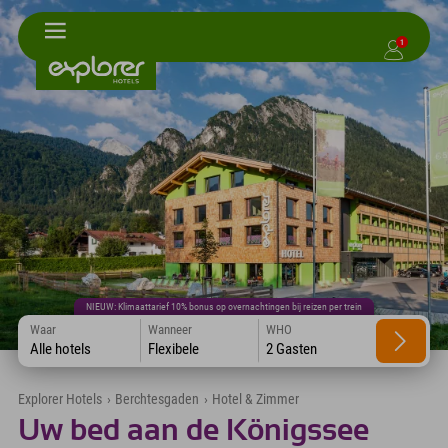
1
NIEUW: Klimaattarief 10% bonus op overnachtingen bij reizen per trein
Waar
Wanneer
WHO
Alle hotels
Flexibele
2 Gasten
Explorer Hotels
›
Berchtesgaden
›
Hotel & Zimmer
Uw bed aan de Königssee