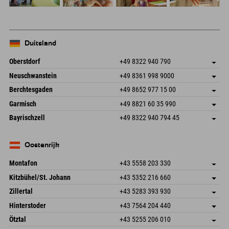
Duitsland
Oberstdorf
+49 8322 940 790
An der Breitach 3
Adres opslaan
Neuschwanstein
+49 8361 998 9000
87538 Fischen I. Allgäu
Aankomstinformatie
An der Riese 45
Adres opslaan
Duitsland
Booking
Berchtesgaden
+49 8652 977 15 00
87484 Nesselwang im Allgäu
Aankomstinformatie
E-mail verzenden
Hofreitstr. 7
Adres opslaan
Duitsland
Booking
Garmisch
+49 8821 60 35 990
83471 Schönau am Königssee
Aankomstinformatie
E-mail verzenden
Frickenstraße 22
Adres opslaan
Duitsland
Booking
Bayrischzell
+49 8322 940 794 45
82490 Farchant
Aankomstinformatie
E-mail verzenden
Seebergstr. 17
Adres opslaan
Duitsland
Booking
83735 Bayrischzell
Aankomstinformatie
E-mail verzenden
Duitsland
Booking
Oostenrijk
E-mail verzenden
Montafon
+43 5558 203 330
Dorfstr. 127b
Adres opslaan
Kitzbühel/St. Johann
+43 5352 216 660
6793 Gaschurn/Montafon
Aankomstinformatie
Speckbacherstraße 87
Adres opslaan
Oostenrijk
Booking
Zillertal
+43 5283 393 930
6380 St. Johann in Tirol
Aankomstinformatie
E-mail verzenden
Schmiedau 2
Adres opslaan
Oostenrijk
Booking
Hinterstoder
+43 7564 204 440
6272 Kaltenbach im Zillertal
Aankomstinformatie
E-mail verzenden
Freizeitpark 10
Adres opslaan
Oostenrijk
Booking
Ötztal
+43 5255 206 010
4573 Hinterstoder
Aankomstinformatie
E-mail verzenden