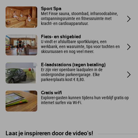
Sport Spa
Met Finse sauna, stoombad, infraroodcabine,
ontspanningsruimte en fitnessruimte met
kracht- en cardioapparatuur.
Fiets- en skigebied
U vindt er afsluitbare sportkluisjes, een
werkbank, een wasruimte, tips voor tochten en
skicursussen en nog veel meer.
E-laadstations (tegen betaling)
Er zijn vier openbare laadpalen in de
ondergrondse parkeergarage. Elke
parkeerplaats kost € 8,80.
Gratis wifi
Explorer-gasten kunnen tijdens hun verblijf gratis op
internet surfen via Wi-Fi.
Laat je inspireren door de video's!