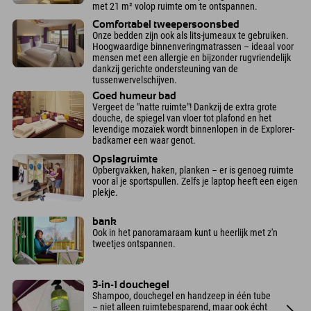
met 21 m² volop ruimte om te ontspannen.
Comfortabel tweepersoonsbed
Onze bedden zijn ook als lits-jumeaux te gebruiken.
Hoogwaardige binnenveringmatrassen – ideaal voor
mensen met een allergie en bijzonder rugvriendelijk
dankzij gerichte ondersteuning van de
tussenwervelschijven.
Goed humeur bad
Vergeet de "natte ruimte"! Dankzij de extra grote
douche, de spiegel van vloer tot plafond en het
levendige mozaïek wordt binnenlopen in de Explorer-
badkamer een waar genot.
Opslagruimte
Opbergvakken, haken, planken – er is genoeg ruimte
voor al je sportspullen. Zelfs je laptop heeft een eigen
plekje.
bank
Ook in het panoramaraam kunt u heerlijk met z'n
tweetjes ontspannen.
3-in-1 douchegel
Shampoo, douchegel en handzeep in één tube
– niet alleen ruimtebesparend, maar ook écht