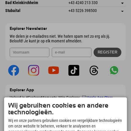
Gscheat 14
Adres opslaan
Oostenrijk
Booking
Bad Kleinkirchheim
+43 4240 213 330
6441 Umhausen
Aankomstinformatie
E-mail verzenden
Dorfstraße 24
Adres opslaan
Oostenrijk
Booking
Stubaital
+43 5226 398500
9546 Bad Kleinkirchheim
Aankomstinformatie
E-mail verzenden
Wiesenweg 6
Adres opslaan
Oostenrijk
Booking
6167 Neustift im Stubaital
Aankomstinformatie
E-mail verzenden
Oostenrijk
Booking
Explorer Newsletter
E-mail verzenden
We delen je e-mailadres niet. We haten spam net zo erg als jij.
Beloofd! Je kunt je op elk moment afmelden.
Explorer App
Upload je #ExplorerMoments, Mijn Explorer
To Go met een boekingsoverzicht, bucketlist,
Wij gebruiken cookies en andere
restaurantoverzicht en nog veel meer.
technologieën.
Download nu!
Wij en onze partners gebruiken cookies en vergelijkbare technologieën
om onze website te beheren, verkeer te analyseren en
Tijd voor ontdekkingsmomenten