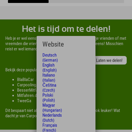
Het is tijd om te delen!
Heb je er wel eens aan gedacht om te carpoolen, met je vrienden of met
Website
vreemden die vrienden worden? Probeer het gewoon eens! Misschien
reist er wel iemand uit jouw stad naar dezelfde regio?
Deutsch
Laten we delen!
(German)
English
Bekijk deze populaire apps:
(English)
Italiano
BlaBlaCar
(Italian)
Carpooling.de
Čeština
BesserMitfahren.de
(Czech)
Polski
Mitfahren.de
(Polish)
TweeGa
Magyar
(Hungarian)
Dit bespaart niet alleen CO2, maar maakt autorijden ook leuker! Wat
Nederlands
dacht je van Carpool Karaoke?
(Dutch)
Français
(French)