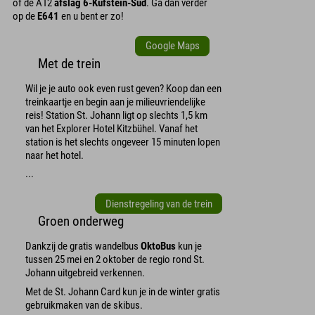
of de A12
afslag 6-Kufstein-Süd
. Ga dan verder
op de
E641
en u bent er zo!
Google Maps
Met de trein
Wil je je auto ook even rust geven? Koop dan een
treinkaartje en begin aan je milieuvriendelijke
reis! Station St. Johann ligt op slechts 1,5 km
van het Explorer Hotel Kitzbühel. Vanaf het
station is het slechts ongeveer 15 minuten lopen
naar het hotel.
...
Dienstregeling van de trein
Groen onderweg
Dankzij de gratis wandelbus
OktoBus
kun je
tussen 25 mei en 2 oktober de regio rond St.
Johann uitgebreid verkennen.
Met de St. Johann Card kun je in de winter gratis
gebruikmaken van de skibus.