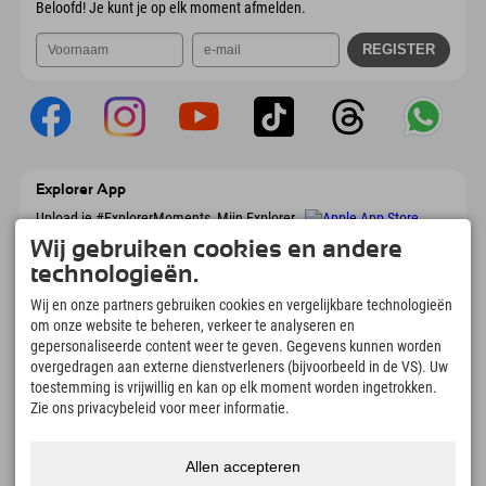
Beloofd! Je kunt je op elk moment afmelden.
Explorer App
Upload je #ExplorerMoments, Mijn Explorer
To Go met een boekingsoverzicht, bucketlist,
Wij gebruiken cookies en andere
restaurantoverzicht en nog veel meer.
Download nu!
technologieën.
Wij en onze partners gebruiken cookies en vergelijkbare technologieën
om onze website te beheren, verkeer te analyseren en
Tijd voor ontdekkingsmomenten
gepersonaliseerde content weer te geven. Gegevens kunnen worden
166
4.634
km
overgedragen aan externe dienstverleners (bijvoorbeeld in de VS). Uw
Bergmeren en
Pistes voor skiën en
toestemming is vrijwillig en kan op elk moment worden ingetrokken.
avonturenzwembaden
snowboarden
Zie ons privacybeleid voor meer informatie.
8.991
km
97
%
Paden voor wandelen en
Onze gasten bevelen ons
bergbeklimmen
aan
Allen accepteren