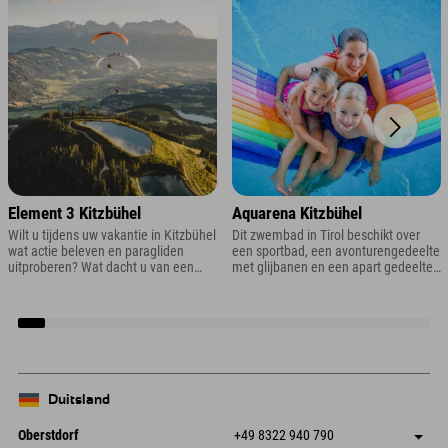
Element 3 Kitzbühel
Aquarena Kitzbühel
Wilt u tijdens uw vakantie in Kitzbühel
Dit zwembad in Tirol beschikt over
wat actie beleven en paragliden
een sportbad, een avonturengedeelte
uitproberen? Wat dacht u van een
met glijbanen en een apart gedeelte
tandemvlucht in Tirol? Of heb je altijd
voor peuters.
al eens canyoning in Oostenrijk willen
ervaren?
Duitsland
Oberstdorf
+49 8322 940 790