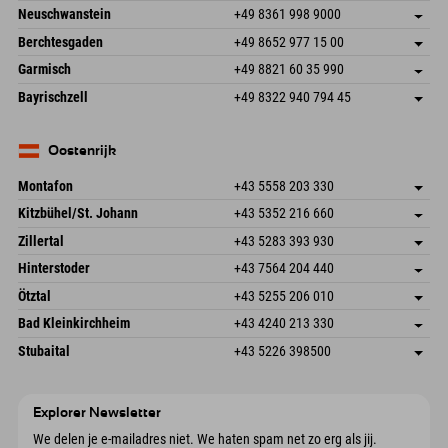
An der Breitach 3
Adres opslaan
Neuschwanstein
+49 8361 998 9000
87538 Fischen I. Allgäu
Aankomstinformatie
An der Riese 45
Adres opslaan
Duitsland
Booking
Berchtesgaden
+49 8652 977 15 00
87484 Nesselwang im Allgäu
Aankomstinformatie
E-mail verzenden
Hofreitstr. 7
Adres opslaan
Duitsland
Booking
Garmisch
+49 8821 60 35 990
83471 Schönau am Königssee
Aankomstinformatie
E-mail verzenden
Frickenstraße 22
Adres opslaan
Duitsland
Booking
Bayrischzell
+49 8322 940 794 45
82490 Farchant
Aankomstinformatie
E-mail verzenden
Seebergstr. 17
Adres opslaan
Duitsland
Booking
83735 Bayrischzell
Aankomstinformatie
E-mail verzenden
Duitsland
Booking
Oostenrijk
E-mail verzenden
Montafon
+43 5558 203 330
Dorfstr. 127b
Adres opslaan
Kitzbühel/St. Johann
+43 5352 216 660
6793 Gaschurn/Montafon
Aankomstinformatie
Speckbacherstraße 87
Adres opslaan
Oostenrijk
Booking
Zillertal
+43 5283 393 930
6380 St. Johann in Tirol
Aankomstinformatie
E-mail verzenden
Schmiedau 2
Adres opslaan
Oostenrijk
Booking
Hinterstoder
+43 7564 204 440
6272 Kaltenbach im Zillertal
Aankomstinformatie
E-mail verzenden
Freizeitpark 10
Adres opslaan
Oostenrijk
Booking
Ötztal
+43 5255 206 010
4573 Hinterstoder
Aankomstinformatie
E-mail verzenden
Gscheat 14
Adres opslaan
Oostenrijk
Booking
Bad Kleinkirchheim
+43 4240 213 330
6441 Umhausen
Aankomstinformatie
E-mail verzenden
Dorfstraße 24
Adres opslaan
Oostenrijk
Booking
Stubaital
+43 5226 398500
9546 Bad Kleinkirchheim
Aankomstinformatie
E-mail verzenden
Wiesenweg 6
Adres opslaan
Oostenrijk
Booking
6167 Neustift im Stubaital
Aankomstinformatie
E-mail verzenden
Oostenrijk
Booking
Explorer Newsletter
E-mail verzenden
We delen je e-mailadres niet. We haten spam net zo erg als jij.