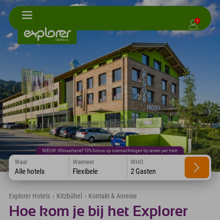
1
NIEUW: Klimaattarief 10% bonus op overnachtingen bij reizen per trein
Waar
Wanneer
WHO
Alle hotels
Flexibele
2 Gasten
Explorer Hotels
›
Kitzbühel
›
Kontakt & Anreise
Hoe kom je bij het Explorer