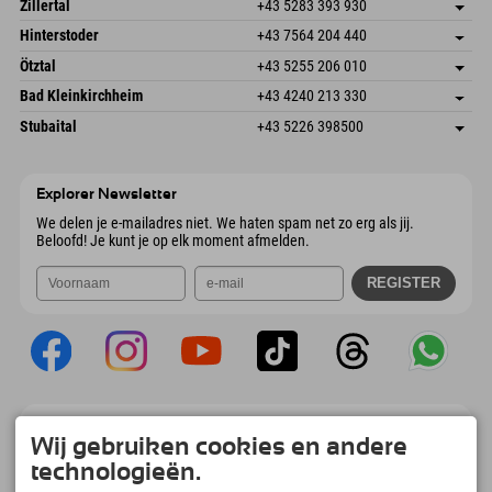
Oostenrijk
Booking
Zillertal
+43 5283 393 930
6380 St. Johann in Tirol
Aankomstinformatie
E-mail verzenden
Schmiedau 2
Adres opslaan
Oostenrijk
Booking
Hinterstoder
+43 7564 204 440
6272 Kaltenbach im Zillertal
Aankomstinformatie
E-mail verzenden
Freizeitpark 10
Adres opslaan
Oostenrijk
Booking
Ötztal
+43 5255 206 010
4573 Hinterstoder
Aankomstinformatie
E-mail verzenden
Gscheat 14
Adres opslaan
Oostenrijk
Booking
Bad Kleinkirchheim
+43 4240 213 330
6441 Umhausen
Aankomstinformatie
E-mail verzenden
Dorfstraße 24
Adres opslaan
Oostenrijk
Booking
Stubaital
+43 5226 398500
9546 Bad Kleinkirchheim
Aankomstinformatie
E-mail verzenden
Wiesenweg 6
Adres opslaan
Oostenrijk
Booking
6167 Neustift im Stubaital
Aankomstinformatie
E-mail verzenden
Oostenrijk
Booking
Explorer Newsletter
E-mail verzenden
We delen je e-mailadres niet. We haten spam net zo erg als jij.
Beloofd! Je kunt je op elk moment afmelden.
Explorer App
Wij gebruiken cookies en andere
Upload je #ExplorerMoments, Mijn Explorer
technologieën.
To Go met een boekingsoverzicht, bucketlist,
restaurantoverzicht en nog veel meer.