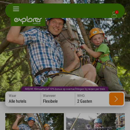
1
NIEUW: Klimaattarief 10% bonus op overnachtingen bij reizen per trein
Waar
Wanneer
WHO
Alle hotels
Flexibele
2 Gasten