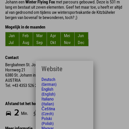
Johann een
Winter Flying Fox
met parcours gebouwd. Deze is 531 m
lang en bestaat uit zeven elementen. Geef het maar toe, u heeft er altijd
al van gedroomd om tijdens uw wintersportvakantie de Kitzbüheler
bergen van bovenaf te bewonderen, toch? ;)
Mogelijk in de maanden
Jan
Feb
Mar
Apr
Mei
Jun
Jul
Aug
Sep
Okt
Nov
Dec
Contact
Bergbahnen St. Johann
Website
Hornweg 21
6380 St. Johann in Tirol
Deutsch
AUSTRIA
(German)
Tel.
+43 4353 526 22 93
English
(English)
Italiano
Afstand tot het hotel
(Italian)
Čeština
2
12
Min.
Min.
(Czech)
Polski
(Polish)
Meer informatie
Magyar