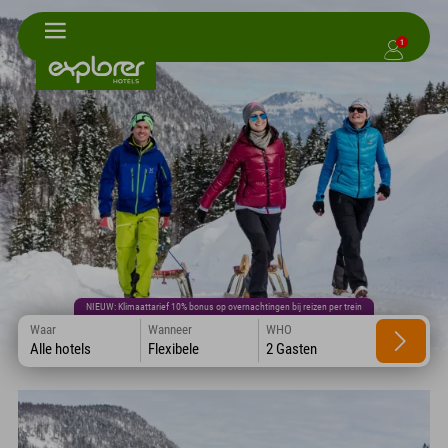
1
NIEUW: Klimaattarief 10% bonus op overnachtingen bij reizen per trein
Waar
Wanneer
WHO
Alle hotels
Flexibele
2 Gasten