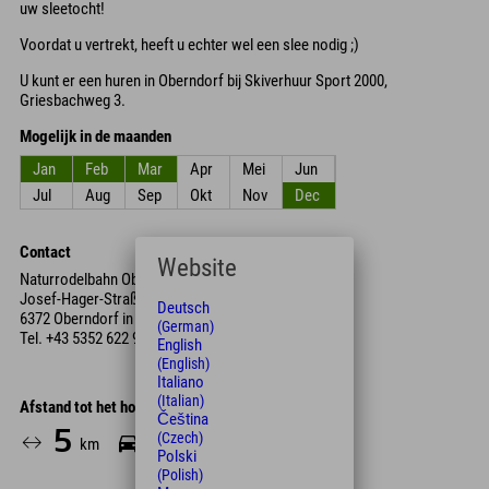
uw sleetocht!
Voordat u vertrekt, heeft u echter wel een slee nodig ;)
U kunt er een huren in Oberndorf bij Skiverhuur Sport 2000,
Griesbachweg 3.
Mogelijk in de maanden
Jan
Feb
Mar
Apr
Mei
Jun
Jul
Aug
Sep
Okt
Nov
Dec
Contact
Website
Naturrodelbahn Oberndorf
Josef-Hager-Straße 23
Deutsch
6372 Oberndorf in Tirol
(German)
Tel.
+43 5352 622 93
English
(English)
Italiano
(Italian)
Afstand tot het hotel
Čeština
5
10
(Czech)
km
Min.
Polski
(Polish)