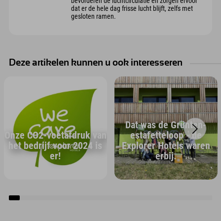
bevorderen de luchtcirculatie en zorgen ervoor
dat er de hele dag frisse lucht blijft, zelfs met
gesloten ramen.
Deze artikelen kunnen u ook interesseren
Dat was de Grünten-
Onze CO2-voetafdruk van
estafetteloop - de
het bedrijf voor 2024 is
Explorer Hotels waren
er!
erbij.