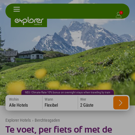
1
NEU: Climate Rate 10% bonus on overnight stays when traveling by train
Wohin
Wann
Wer
Alle Hotels
Flexibel
2 Gäste
Explorer Hotels
›
Berchtesgaden
Te voet, per fiets of met de