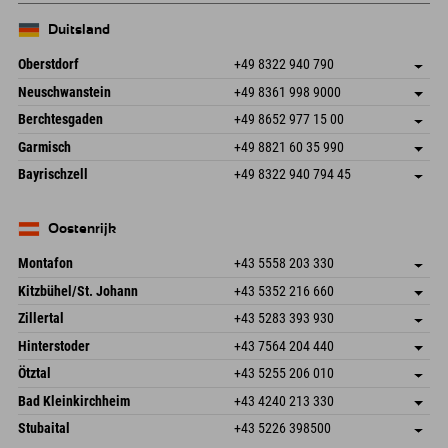
Duitsland
Oberstdorf
+49 8322 940 790
An der Breitach 3
Adres opslaan
Neuschwanstein
+49 8361 998 9000
87538 Fischen I. Allgäu
Aankomstinformatie
An der Riese 45
Adres opslaan
Duitsland
Booking
Berchtesgaden
+49 8652 977 15 00
87484 Nesselwang im Allgäu
Aankomstinformatie
E-mail verzenden
Hofreitstr. 7
Adres opslaan
Duitsland
Booking
Garmisch
+49 8821 60 35 990
83471 Schönau am Königssee
Aankomstinformatie
E-mail verzenden
Frickenstraße 22
Adres opslaan
Duitsland
Booking
Bayrischzell
+49 8322 940 794 45
82490 Farchant
Aankomstinformatie
E-mail verzenden
Seebergstr. 17
Adres opslaan
Duitsland
Booking
83735 Bayrischzell
Aankomstinformatie
E-mail verzenden
Duitsland
Booking
Oostenrijk
E-mail verzenden
Montafon
+43 5558 203 330
Dorfstr. 127b
Adres opslaan
Kitzbühel/St. Johann
+43 5352 216 660
6793 Gaschurn/Montafon
Aankomstinformatie
Speckbacherstraße 87
Adres opslaan
Oostenrijk
Booking
Zillertal
+43 5283 393 930
6380 St. Johann in Tirol
Aankomstinformatie
E-mail verzenden
Schmiedau 2
Adres opslaan
Oostenrijk
Booking
Hinterstoder
+43 7564 204 440
6272 Kaltenbach im Zillertal
Aankomstinformatie
E-mail verzenden
Freizeitpark 10
Adres opslaan
Oostenrijk
Booking
Ötztal
+43 5255 206 010
4573 Hinterstoder
Aankomstinformatie
E-mail verzenden
Gscheat 14
Adres opslaan
Oostenrijk
Booking
Bad Kleinkirchheim
+43 4240 213 330
6441 Umhausen
Aankomstinformatie
E-mail verzenden
Dorfstraße 24
Adres opslaan
Oostenrijk
Booking
Stubaital
+43 5226 398500
9546 Bad Kleinkirchheim
Aankomstinformatie
E-mail verzenden