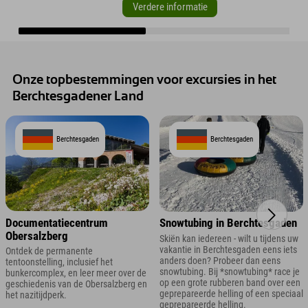
Verdere informatie
Onze topbestemmingen voor excursies in het
Berchtesgadener Land
Berchtesgaden
Berchtesgaden
Documentatiecentrum
Snowtubing in Berchtesgaden
Obersalzberg
Skiën kan iedereen - wilt u tijdens uw
vakantie in Berchtesgaden eens iets
Ontdek de permanente
anders doen? Probeer dan eens
tentoonstelling, inclusief het
snowtubing. Bij *snowtubing* race je
bunkercomplex, en leer meer over de
op een grote rubberen band over een
geschiedenis van de Obersalzberg en
geprepareerde helling of een speciaal
het nazitijdperk.
geprepareerde helling.