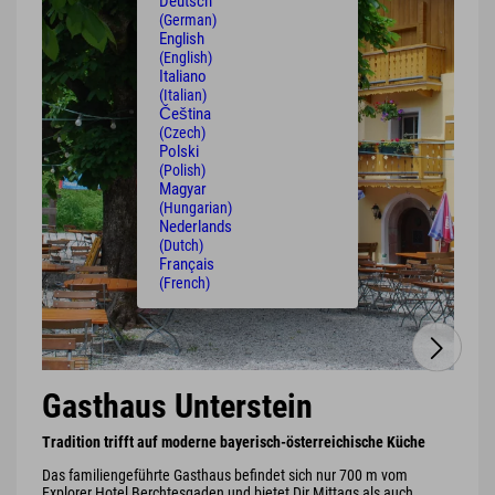
Deutsch
(German)
English
(English)
Italiano
(Italian)
Čeština
(Czech)
Polski
(Polish)
Magyar
(Hungarian)
Nederlands
(Dutch)
Français
(French)
Gasthaus Unterstein
Tradition trifft auf moderne bayerisch-österreichische Küche
Das familiengeführte Gasthaus befindet sich nur 700 m vom
Explorer Hotel Berchtesgaden und bietet Dir Mittags als auch