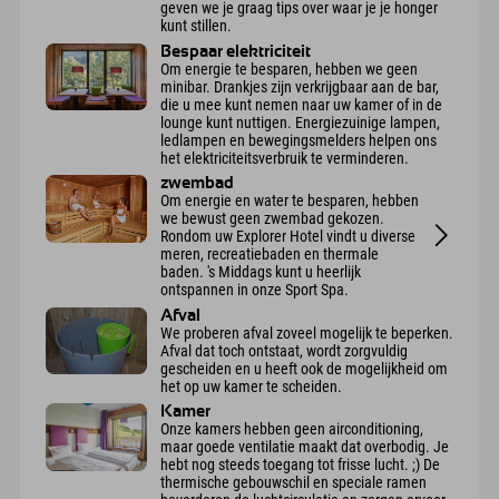
geven we je graag tips over waar je je honger
kunt stillen.
Bespaar elektriciteit
Om energie te besparen, hebben we geen
minibar. Drankjes zijn verkrijgbaar aan de bar,
die u mee kunt nemen naar uw kamer of in de
lounge kunt nuttigen. Energiezuinige lampen,
ledlampen en bewegingsmelders helpen ons
het elektriciteitsverbruik te verminderen.
zwembad
Om energie en water te besparen, hebben
we bewust geen zwembad gekozen.
Rondom uw Explorer Hotel vindt u diverse
meren, recreatiebaden en thermale
baden. 's Middags kunt u heerlijk
ontspannen in onze Sport Spa.
Afval
We proberen afval zoveel mogelijk te beperken.
Afval dat toch ontstaat, wordt zorgvuldig
gescheiden en u heeft ook de mogelijkheid om
het op uw kamer te scheiden.
Kamer
Onze kamers hebben geen airconditioning,
maar goede ventilatie maakt dat overbodig. Je
hebt nog steeds toegang tot frisse lucht. ;) De
thermische gebouwschil en speciale ramen