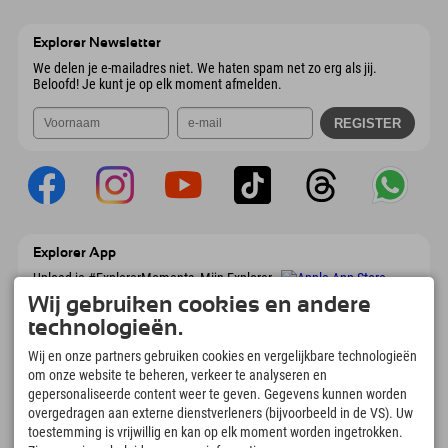
Wiesenweg 6
Adres opslaan
Oostenrijk
Booking
6167 Neustift im Stubaital
Aankomstinformatie
E-mail verzenden
Oostenrijk
Booking
Explorer Newsletter
E-mail verzenden
We delen je e-mailadres niet. We haten spam net zo erg als jij.
Beloofd! Je kunt je op elk moment afmelden.
Explorer App
Upload je #ExplorerMoments, Mijn Explorer
To Go met een boekingsoverzicht, bucketlist,
Wij gebruiken cookies en andere
restaurantoverzicht en nog veel meer.
technologieën.
Download nu!
Wij en onze partners gebruiken cookies en vergelijkbare technologieën
om onze website te beheren, verkeer te analyseren en
Tijd voor ontdekkingsmomenten
gepersonaliseerde content weer te geven. Gegevens kunnen worden
166
4.634
km
overgedragen aan externe dienstverleners (bijvoorbeeld in de VS). Uw
Bergmeren en
Pistes voor skiën en
toestemming is vrijwillig en kan op elk moment worden ingetrokken.
avonturenzwembaden
snowboarden